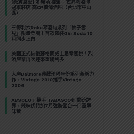
[誠實酒記] 和庵清酒舖 – 世界唎酒師
冠軍駐店 高CP值清酒吧（台北市中山
區）
三得利六Roku琴酒旬系列「柚子雪
見」限量登場！首款罐裝Gin Soda 10
月同步上市
美國正式恢復蘇格蘭威士忌零關稅！烈
酒產業再次迎來重磅利多
大摩Dalmore典藏珍稀年份系列全新力
作，Vintage 2010攜手Vintage
2006
ABSOLUT 攜手 TABASCO® 重磅跨
界，辣味伏特加7月強勢登台一口重擊
味蕾