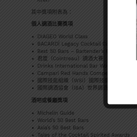
其中獎項附表為：
個人調酒比賽獎項
DIAGEO World Class
BACARDÍ Legacy Cocktail Competition
Best 50 Bars – Bartender’s Bartender
君度（Cointreau）調酒大賽
Drinks International Bar World 100
Campari Red Hands Competition
國際技能組織（WSI）國際技能競賽 – 餐
國際調酒協會（IBA）世界調酒大賽
酒吧或餐廳獎項
Michelin Guide
World’s 50 Best Bars
Asia’s 50 Best Bars
Tales of the Cocktail Spirited Awards