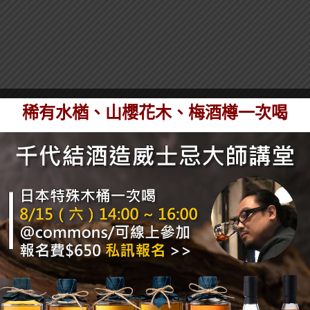
稀有水楢、山櫻花木、梅酒樽一次喝
的工作也都納入了。
之一：
經驗。
表）。
酒工作或擔任吧台主管，且工作經驗1年以上（獎項如