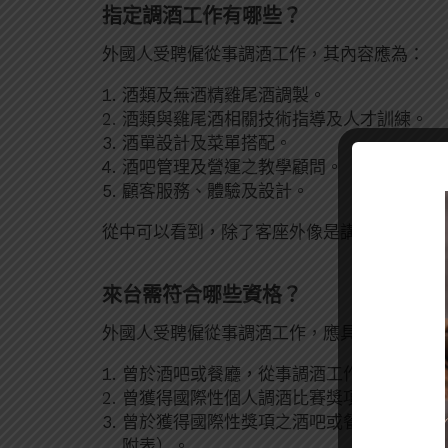
指定調酒工作有哪些？
外國人受聘僱從事調酒工作，其內容應為：
酒類及無酒精雞尾酒調製。
酒類與雞尾酒相關技術指導及人才訓練。
酒單設計及菜單搭配。
酒吧管理及營運之教學顧問。
顧客服務、體驗及設計。
從中可以看到，除了客座外像是講座、顧問類
來台需符合哪些資格？
外國人受聘僱從事調酒工作，應具備下列資格
曾於酒吧或餐廳，從事調酒工作2年以上之
曾獲得國際性個人調酒比賽獎項（獎項如附
曾於獲得國際性獎項之酒吧或餐廳，從事調
附表）。