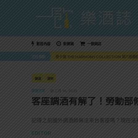
影音內容
新鮮貨
一飲商店
美國正式恢復蘇格蘭威士忌零關稅！烈酒產業再次迎
注目焦點
麥卡倫 THE HARMONY COLLECTION 第六版
角嗨尬炸物X爽快這一步，角瓶攜手頂呱呱 全新套餐
「MONSTER NIGHT OUT 魔爪特調之夜」盛夏
三得利六ROKU琴酒旬系列「柚子雪見」限量登場！首款
美國正式恢復蘇格蘭威士忌零關稅！烈酒產業再次迎
調酒
酒吧
麥卡倫 THE HARMONY COLLECTION 第六版
精選酒聞
二月 10, 2025
客座調酒有解了！勞動部
記得之前國外調酒師無法來台客座嗎？現在法
EDITOR