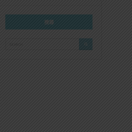
搜尋
SEARCH
SEARCH
FOR: