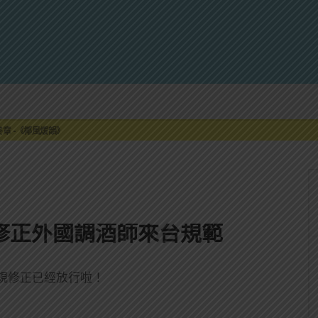
來重磅利多
最終章 -《椰風煖韻》
限時登場
刮起派對旋風！
罐裝GIN SODA 10月同步上市
來重磅利多
最終章 -《椰風煖韻》
修正外國調酒師來台規範
規修正已經放行啦！