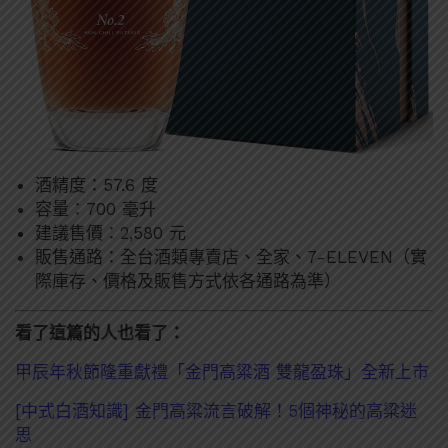
酒精度：57.6 度
容量：700 毫升
建議售價：2,580 元
販售通路：全台酒類專賣店、全家、7-ELEVEN（實
際庫存、價格及販售方式依各通路為準）
看了這篇的人也看了：
甲辰年秋節隆重獻禮「金門高粱酒 雙龍盈珠」全新上市
[中式白酒知識] 金門高粱流言破解！5個神秘的高粱迷
思