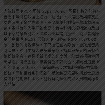
人氣韓國 KPOP 團體 Super Junior 隊長利特先前曾在
直播中醉倒在沙發上進行「睡播」，即是因為與隊友慶
功宴時喝了金門高粱酒，不少粉絲都對這一幕印象超深
刻，更期待能入手同款金高！看中利特的獨特魅力及出
其不意的帶貨能力，黑松力邀其跨海擔任「創世者桶陳
金門高粱酒 No.2」形象大使。利特出道多年仍力求突
破、創新的挑戰精神，不只擔任團內隊長，更跨足音樂
劇演員、節目主持人等多重身分，持續與多元的面貌帶
給粉絲驚喜。這種求新求變的態度與「創世者桶陳金門
高粱酒」持續創新、求變特色不謀而合，如同出道滿 19
年的 Super Junior，每每總是以更加成熟的魅力驚艷
粉絲，而創世者系列酒款則是跨越高粱風味與威士忌過
桶邏輯的劃世代酒飲，隨著時間陳化的迷人風味同樣令
人期待。