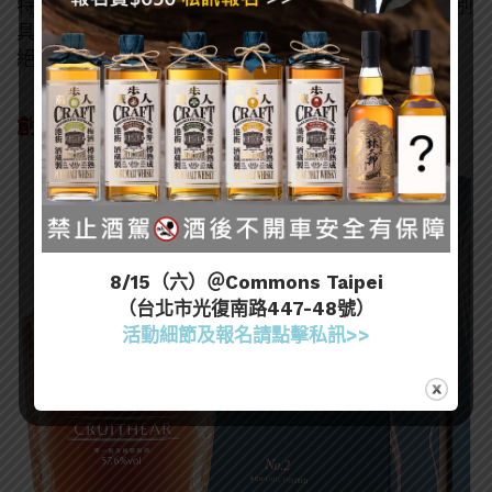
特小卡、海報。「創世者桶陳金門高粱酒 No.2」風味別
具深度和陳年潛力，不論是烈酒初心者或是酒饕行家，
絕對都值得入手收藏！
詳細活動資訊請見
創世者桶陳金門高粱酒 No.2
8/15（六）＠Commons Taipei
（台北市光復南路447-48號）
活動細節及報名請點擊私訊>>