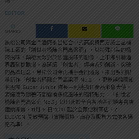
潮。
EDITOR
0
SHARES
黑松公司與金門酒廠推出結合中式高粱與西方威士忌桶
陳工藝的「創世者桶陳金門高粱酒」，以特殊訂製的桶
陳風味，顛覆大眾對於烈酒風味的想像，上市即引發酒
界轟動搶購潮。為延續「創世者」經典系列創新、突破
的品牌理念，黑松公司今再攜手金門酒廠，推出系列限
量新作「創世者桶陳金門高粱酒 No.2」，更邀請韓國知
名男團 Super Junior 隊長—利特擔任產品形象大使，
演繹酒款隨著時間變換多樣風味的獨特魅力。「創世者
桶陳金門高粱酒 No.2」即日起於全台各地區酒類專賣店
陸續開賣、11月 6 日11:00 起於全家便利商店、7-
ELEVEN 開放預購（實際價格、庫存及販售方式依各通
路為準）。