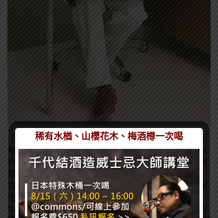
稀有水楢、山櫻花木、梅酒樽一次喝
「創世者桶陳金門高粱酒 No.2」11 月 6 日起於全台各
地區酒類專賣店陸續開賣；全家便利商店、7-ELEVEN
於 11:00 開放預購，建議售價 2,580 元（實際價格、庫
存及販售方式依各通路為準）。為紀念利特與 58 金高
首度攜手合作，凡於 11月 27 日15 點 59 分前，至全家
便利商店、7-ELEVEN 購買「創世者桶陳金門高粱酒
No.2」，並於黑松官網登錄發票，即有機會抽中限量利