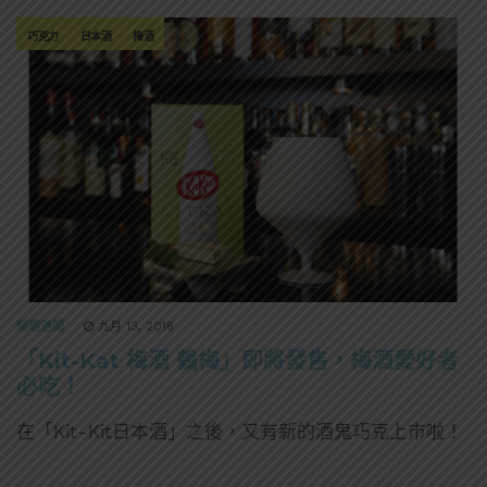
巧克力
日本酒
梅酒
精選酒聞
九月 13, 2018
「Kit-Kat 梅酒 鶴梅」即將發售，梅酒愛好者
必吃！
在「Kit-Kit日本酒」之後，又有新的酒鬼巧克上市啦！