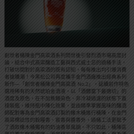
創世者桶陳金門高粱酒系列問世後引發烈酒市場高度討
論，結合中式高粱釀造工藝與西式威士忌的過桶手法，
打破坊間對於高粱酒的既有認知，每每推出均引爆消費
者搶購潮！今黑松公司再度攜手金門酒廠推出經典系列
新作—「創世者桶陳金門高粱酒 No.2」，延續前作特色
選用稀有的天然琥珀金酒液，以「酒體當下最適切」的
酒度及原色，在不加焦糖染色、非冷凝過濾的狀態下直
接裝瓶，維持瓶中陳化效果，並由精準掌握風味的釀酒
師配對專為金門高粱酒訂製的橡木桶進行桶陳，在金門
高粱標誌性的穀糧香、窖香與醬香外，過桶工法更賦予
了酒款橡木桶獨有的奶油香草風韻。不只如此，桶陳區