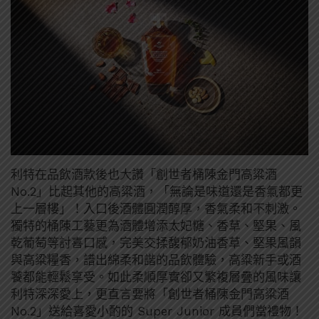
利特在品飲酒款後也大讚「創世者桶陳金門高粱酒
No.2」比起其他的高粱酒，「無論是味道還是香氣都更
上一層樓」！入口後酒體圓潤醇厚，香氣柔和不刺激。
獨特的桶陳工藝更為酒體增添太妃糖、香草、堅果、風
乾葡萄等討喜口感，完美交揉馥郁奶油香草、堅果風韻
與高粱糧香，譜出綿柔和諧的品飲體驗，高粱新手或酒
饕都能輕鬆享受。如此柔順厚實卻又繁複層疊的風味讓
利特深深愛上，更直言要將「創世者桶陳金門高粱酒
No.2」送給喜愛小酌的 Super Junior 成員們當禮物！