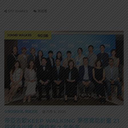
570 SHARES
無迴響
JONNIE WALKER
帝亞吉歐
台灣酒圈新聞
,
精選酒聞
六月 6, 2025
帝亞吉歐KEEP WALKING 夢想資助計畫 21
屆得主出爐！徵件創 7 年新高