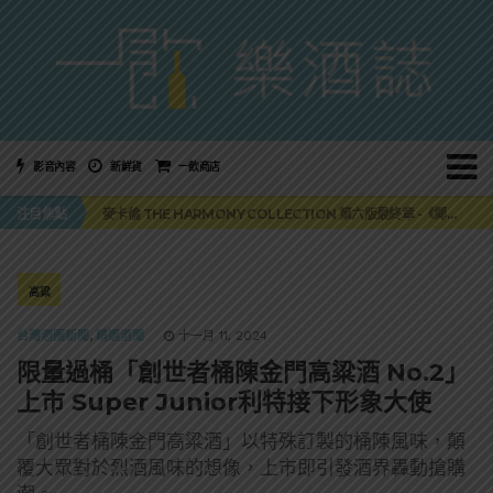
影音內容
新鮮貨
一飲商店
美國正式恢復蘇格蘭威士忌零關稅！烈酒產業再次迎來重磅利多
注目焦點
麥卡倫 THE HARMONY COLLECTION 第六版最終章 -《椰風煖韻》
角嗨尬炸物X爽快這一步，角瓶攜手頂呱呱 全新套餐限時登場
「MONSTER NIGHT OUT 魔爪特調之夜」盛夏刮起派對旋風！
三得利六ROKU琴酒旬系列「柚子雪見」限量登場！首款罐裝GIN SODA 10月同步上市
美國正式恢復蘇格蘭威士忌零關稅！烈酒產業再次迎來重磅利多
高粱
麥卡倫 THE HARMONY COLLECTION 第六版最終章 -《椰風煖韻》
台灣酒圈新聞
,
精選酒聞
十一月 11, 2024
限量過桶「創世者桶陳金門高粱酒 No.2」
上市 Super Junior利特接下形象大使
「創世者桶陳金門高粱酒」以特殊訂製的桶陳風味，顛
覆大眾對於烈酒風味的想像，上市即引發酒界轟動搶購