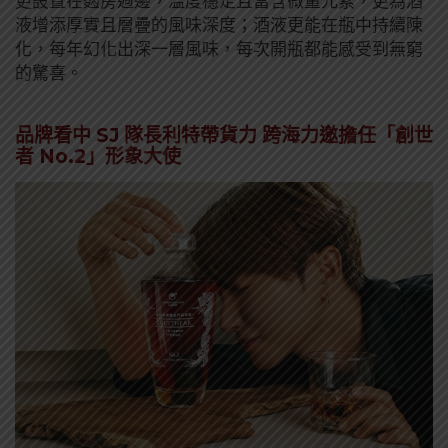
更設置在麴房週邊，溫度穩定且富含微量元素，更為酒
液增添厚實且層疊的風味深度；酒液更能在瓶中持續陳
化，每年幻化出深一層風味，每次開瓶都能感受到無窮
的驚喜。
品牌看中 SJ 隊長利特帶貨力 跨海力邀擔任「創世
者 No.2」形象大使