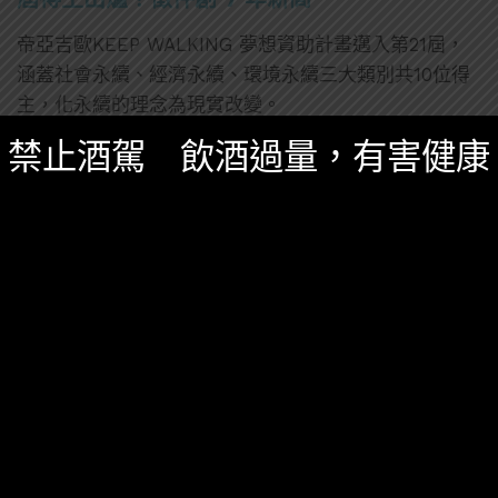
帝亞吉歐KEEP WALKING 夢想資助計畫邁入第21屆，
涵蓋社會永續、經濟永續、環境永續三大類別共10位得
主，化永續的理念為現實改變。
禁止酒駕 飲酒過量，有害健康
0 SHARES
無迴響
伏特加