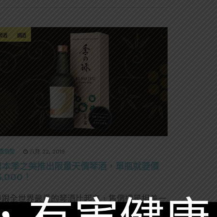
琴酒
調酒
選酒聞
八月 22, 2019
日本季之美推出限量天價琴酒，單瓶就要價
5,000！
但跟全世界最貴的琴酒比起來，售價還是相差一
大截！