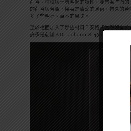
茴香、柑橘與土壤明顯的調性，並有著些微的
的茴香與苦韻，接著是清涼的薄荷，持久的苦
多了些明亮、草本的風味。
至於裡面加入了那些材料？安格式當然沒有公
許多是創辦人Dr. Johann Siegert最