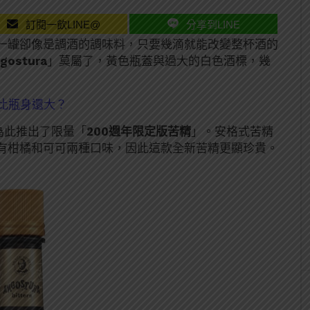
訂閱一飲LINE@
分享到LINE
一罐卻像是調酒的調味料，只要幾滴就能改變整杯酒的
ostura
」莫屬了，黃色瓶蓋與過大的白色酒標，幾
籤比瓶身還大？
為此推出了限量「
200週年限定版苦精
」。安格式苦精
有柑橘和可可兩種口味，因此這款全新苦精更顯珍貴。