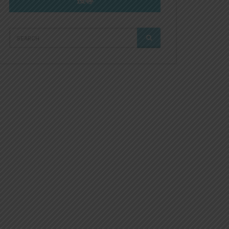
搜尋
SEARCH
SEARCH
FOR: