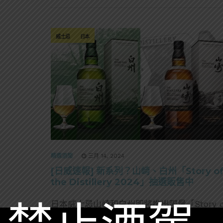
威士忌
日本
精選酒聞
三月 14, 2024
[日威速報] 新系列？山崎、白州「Story o
the Distillery 2024」抽選販售中
日本威士忌山崎和白州即將推出限量「Story o
the Distillery 2024 Edition」，這會是一個