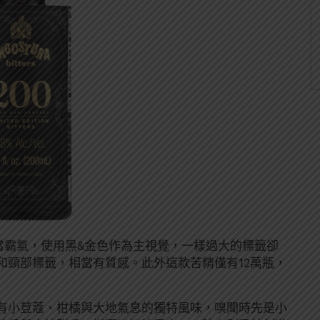
當霸氣，使用黑&金色作為主視覺，一樣過大的標籤卻
和頸部標籤，相當有質感。此外這款苦精僅有12萬瓶，
有小荳蔻、柑橘與大地氣息的獨特風味，嗅聞時先是小