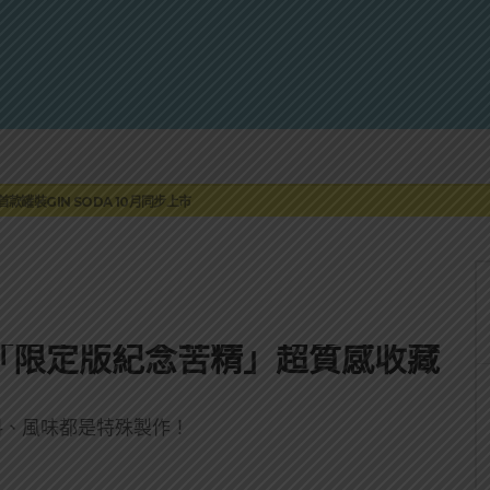
蓮瓜農品牌「阿強西瓜」
罐裝GIN SODA 10月同步上市
來重磅利多
 2010攜手VINTAGE 2006
伏特加7月強勢登台一口重擊味蕾
蓮瓜農品牌「阿強西瓜」
罐裝GIN SODA 10月同步上市
「限定版紀念苦精」超質感收藏
料、風味都是特殊製作！