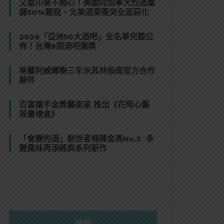
又惹川普不開心！美國向加拿大烈酒重
課50%關稅，北美酒業衝突全面惡化
2026「亞洲50大酒吧」全名單完整公
佈！台灣8間酒吧獲獎
格蘭利威蟬聯三年米其林指南官方合作
夥伴
百富攜手金獎藝術家 推出《花時心藝
限量禮盒》
「會變的酒」創世者桶陳金高No.3 多
變風味再添經典系列新作