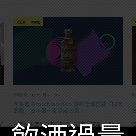
威士忌
布萊迪
精選酒聞
十一月 25, 2025
精
f
布萊迪 Bruichladdich 發布全球首款「四次
蒸餾」18年單一麥芽威士忌！
1
f
布萊迪再度推出實驗新作，以四次蒸餾方式製作
全
原酒、酒精度85% ABV入桶， 經過18年熟成，