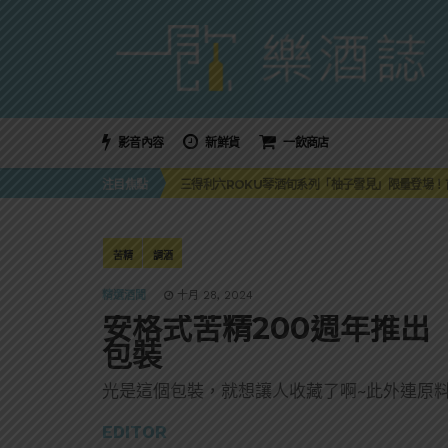
影音內容
新鮮貨
一飲商店
萬眾敲碗如期回歸！SUNMAI金色三麥3度攜手花
注目焦點
三得利六ROKU琴酒旬系列「柚子雪見」限量登場！首款
美國正式恢復蘇格蘭威士忌零關稅！烈酒產業再次迎
大摩DALMORE典藏珍稀年份系列全新力作，VINTAGE
ABSOLUT 攜手 TABASCO® 重磅跨界，辣味
萬眾敲碗如期回歸！SUNMAI金色三麥3度攜手花
苦精
調酒
三得利六ROKU琴酒旬系列「柚子雪見」限量登場！首款
精選酒聞
十月 28, 2024
安格式苦精200週年推出
包裝
光是這個包裝，就想讓人收藏了啊~此外連原
EDITOR