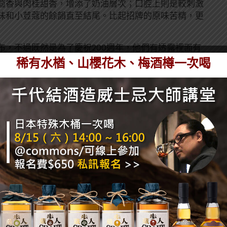
茴香與肉桂甜香，增添了奶油層次；口腔上則是較刺激
味和小荳蔻的餘韻直至結尾。比起招牌的原味苦精，更
布，不過既然是為了慶祝200週年，他們有透露裡面有
早配方中的原料，並搭配安格式陳年蘭姆酒來製作。
稀有水楢、山櫻花木、梅酒樽一次喝