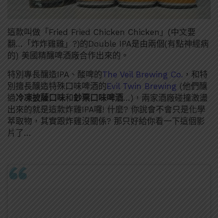
這款叫做「Fried Fried Chicken Chicken」(中文要
翻…「炸炸雞雞」?)的Double IPA是由兩個(有點神經病
的) 美國精釀啤酒廠合作出來的。
特別專長釀造IPA、酸啤的
The Veil Brewing Co.
，和特
別擅長釀造特殊口味啤酒的
Evil Twin Brewing
(他們釀
過
冷凍披薩口味
和
鈔票口味啤酒
…)，兩家酒廠碰撞激盪
出來的就是這款炸雞IPA囉! 什麼? 你說會不會只是化學
萃取物，其實跟炸雞沒關係? 那只好給你看一下這個影
片了…