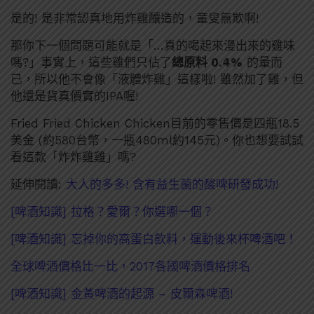
是的! 是非常認真地用炸雞釀造的，童叟無欺啊!
那你下一個問題可能就是「…真的喝起來漫出來的雞味
嗎?」事實上，這些雞們只佔了
總原料 0.4%
的量而
已，所以他不會像「液體炸雞」這樣啦! 雖然加了雞，但
他還是貨真價實的IPA喔!
Fried Fried Chicken Chicken目前的零售價是四瓶18.5
美金 (約580台幣，一瓶480ml約145元)。你也想要試試
看這款「炸炸雞雞」嗎?
延伸閱讀:
大人的多多! 含有益生菌的酸啤研發成功!
[啤酒知識] 拉格？愛爾？你選哪一個？
[啤酒知識] 忘掉你的高蛋白飲料，運動後來杯啤酒吧！
全球啤酒價格比一比，2017各國啤酒價格排名
[啤酒知識] 金黃啤酒的起源 – 皮爾森啤酒!