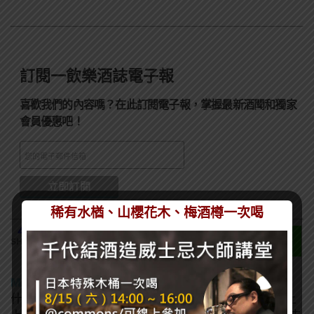
訂閱一飲樂酒誌電子報
喜歡我們的內容嗎？在此訂閱電子報，掌握最新酒聞和獨家
會員優惠吧！
稀有水楢、山櫻花木、梅酒樽一次喝
413
SHARES
MA MATT
什麼酒都喝，酒精中漂浮的塵世小書僮，沒事喝喝酒上