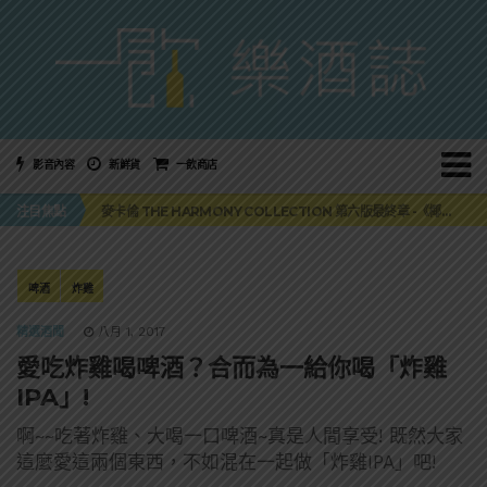
影音內容
新鮮貨
一飲商店
美國正式恢復蘇格蘭威士忌零關稅！烈酒產業再次迎來重磅利多
注目焦點
麥卡倫 THE HARMONY COLLECTION 第六版最終章 -《椰風煖韻》
角嗨尬炸物X爽快這一步，角瓶攜手頂呱呱 全新套餐限時登場
「MONSTER NIGHT OUT 魔爪特調之夜」盛夏刮起派對旋風！
三得利六ROKU琴酒旬系列「柚子雪見」限量登場！首款罐裝GIN SODA 10月同步上市
美國正式恢復蘇格蘭威士忌零關稅！烈酒產業再次迎來重磅利多
啤酒
炸雞
麥卡倫 THE HARMONY COLLECTION 第六版最終章 -《椰風煖韻》
精選酒聞
八月 1, 2017
愛吃炸雞喝啤酒？合而為一給你喝「炸雞
IPA」!
啊~~吃著炸雞、大喝一口啤酒~真是人間享受! 既然大家
這麼愛這兩個東西，不如混在一起做「炸雞IPA」吧!