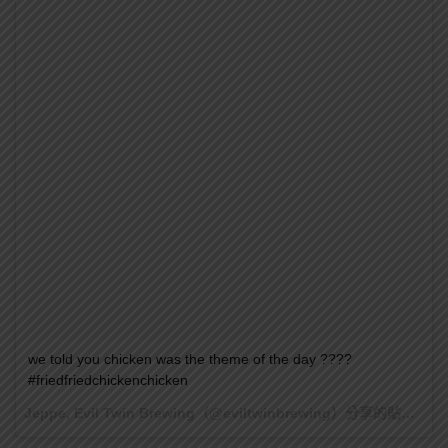
we told you chicken was the theme of the day ????
#friedfriedchickenchicken
Jeppe, Evil Twin Brewing（@eviltwinbrewing）分享的貼文 於
2