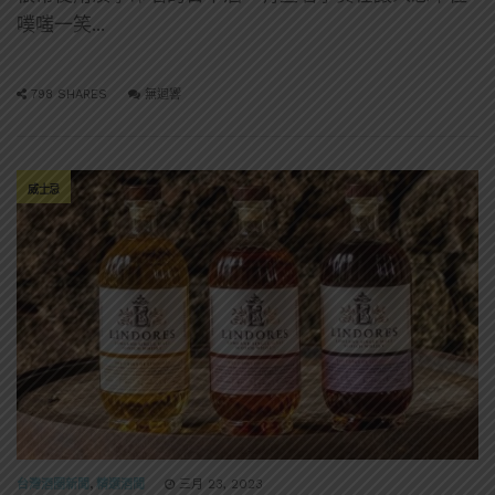
噗嗤一笑...
798 SHARES
無迴響
威士忌
台灣酒圈新聞
,
精選酒聞
三月 23, 2023