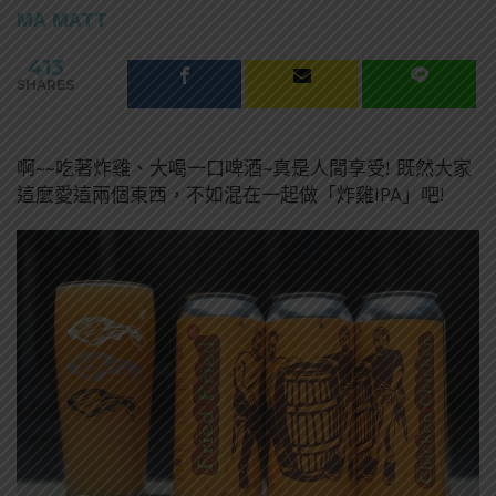
MA MATT
413
SHARES
啊~~吃著炸雞、大喝一口啤酒~真是人間享受! 既然大家
這麼愛這兩個東西，不如混在一起做「炸雞IPA」吧!