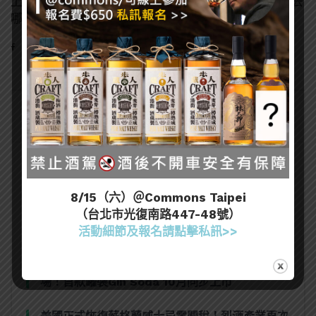
上課。終於考過葡萄酒WSET L3、唎酒師，接下來該去
哪呢？
熱門文章
8/15（六）＠Commons Taipei
（台北市光復南路447-48號）
[誠實酒記] 和庵清酒舖 – 世界唎酒師冠軍駐店 高
活動細節及報名請點擊私訊>>
CP值清酒吧（台北市中山區）
三得利六Roku琴酒旬系列「柚子雪見」限量登
場！首款罐裝Gin Soda 10月同步上市