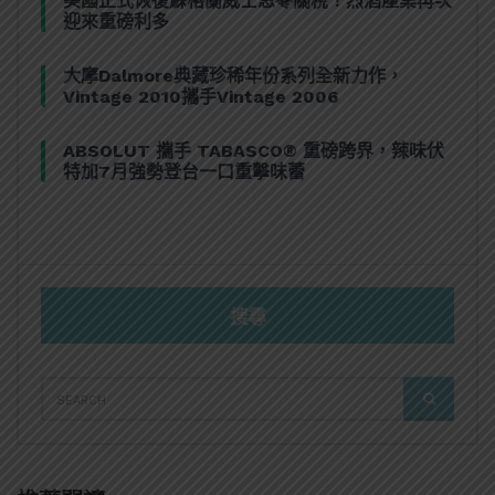
美國正式恢復蘇格蘭威士忌零關稅！烈酒產業再次
迎來重磅利多
大摩Dalmore典藏珍稀年份系列全新力作，
Vintage 2010攜手Vintage 2006
ABSOLUT 攜手 TABASCO® 重磅跨界，辣味伏
特加7月強勢登台一口重擊味蕾
搜尋
SEARCH
SEARCH
FOR: