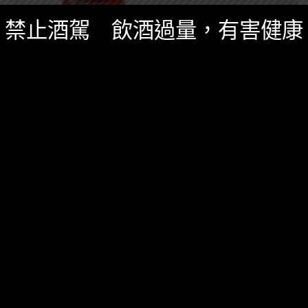
禁止酒駕 飲酒過量，有害健康
台灣酒圈新聞
,
精選酒聞
九月 20, 2024
「軒尼詩・詹姆士干邑白蘭地」優雅與結構感
兼具 9/30限定賣場獨家限量販售
軒尼詩第七代調合總藝師 Yann Fillioux 交棒前的最新
力作，一款優雅與結構兼具的干邑佳釀。
0 SHARES
無迴響
影音內容
新鮮貨
一飲商店