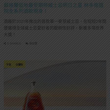
蘇格蘭低地最受期待威士忌明日之星 林多修道
院全系列酒款現身！
酒廠於2021年推出的首款單一麥芽威士忌，在短短2年間
便獲得全球威士忌愛好者的壓倒性好評，斬獲多項世界
大獎！
0 SHARES
無迴響
干邑
白蘭地