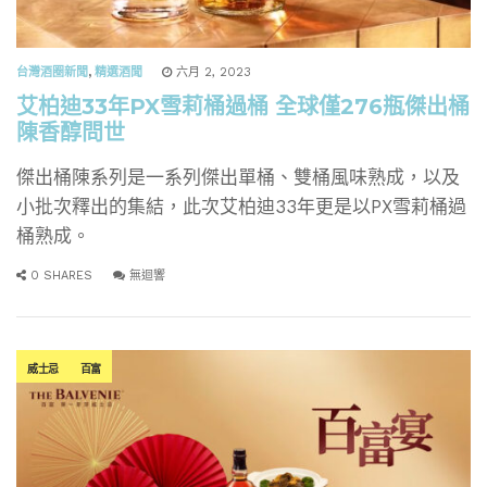
台灣酒圈新聞
,
精選酒聞
六月 2, 2023
艾柏迪33年PX雪莉桶過桶 全球僅276瓶傑出桶
陳香醇問世
傑出桶陳系列是一系列傑出單桶、雙桶風味熟成，以及
小批次釋出的集結，此次艾柏迪33年更是以PX雪莉桶過
桶熟成。
0 SHARES
無迴響
威士忌
百富