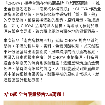
「CHOYA」攜手台灣在地精釀品牌「啤酒頭釀造」，推
出全新聯名酒款—「南高梅林檎西打」。CHOYA 作為全
球梅酒領導品牌，在釀製過程中秉持對「質、量、熟」
的高度堅持，嚴格管控酒款的品質、原料用量、熟成過
程。如同 CHOYA 品牌的職人精神，啤酒頭同樣對於釀
酒有著高度要求，致力釀出屬於台灣在地的優質酒品。
本次新品「南高梅林檎西打」延續 CHOYA 對高品質的
堅持，不添加甜味劑、香料、色素與酸味劑，以天然蘋
果汁低溫發酵出酒體圓潤、風味純淨的西打酒為基底，
再融入日本頂級南高梅汁與 CHOYA 本格梅酒，打造最
適合今年夏天的清爽系微醺新選！酒體呈現清透的金黃
色澤，帶有綿密細緻的氣泡，入口就能感受到飽滿蘋果
香中帶有細膩梅果香氣，酸甜平衡的風味非常迷人，就
連包裝設計也超療癒！
7/10起 全台限量發售7.5萬罐！