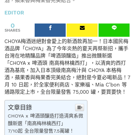
酒，蘋果香與梅果香完美結合。
EDITOR
0
SHARES
CHOYA梅酒迷絕對會愛上的新酒款再加一！日本國民梅
酒品牌「CHOYA」為了今年炎熱的夏天再祭新招，攜手
台灣在地精釀品牌「啤酒頭釀造」推出微醺新選
「CHOYA x 啤酒頭 南高梅林檎西打」，以清爽的西打
酒為基底，加入日本頂級南高梅汁與 CHOYA 本格梅
酒，蘋果香與梅果香完美結合，絕對是今夏必喝新品！7
月 10 日起，於全家便利商店、家樂福、Mia C’bon 等
通路限定上市，全台限量發售 75,000 罐，要買要快！
文章目錄
CHOYA x 啤酒頭釀造打造清爽系微
醺新選「南高梅林檎西打」
7/10起 全台限量發售7.5萬罐！