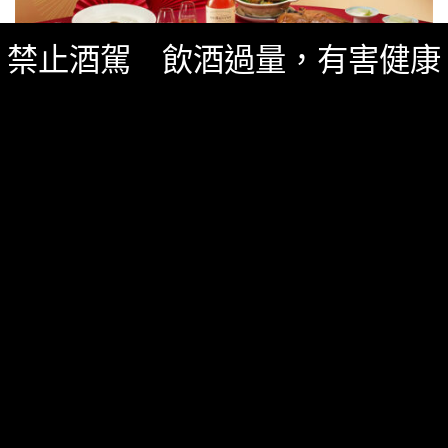
禁止酒駕 飲酒過量，有害健康
台灣酒圈新聞
,
精選酒聞
十二月 19, 2025
2026百富宴匠藝開席！百富攜手全台18家頂級
餐廳共饗團圓百味
百富攜手18家頂級中餐廳，開啟百富宴共饗團圓豐味歲
末團圓饗宴情
0 SHARES
無迴響