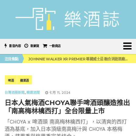
影音內容
新鮮貨
一飲商店
金賓好友派偉俊首唱新曲！「JIM 嗨開局 開罐就行」限定音樂派對正式登場！
注目焦點
JOHNNIE WALKER XR PREMIER 尊藏威士忌 融合消逝酒廠全球獨家上市
慕赫14年單一麥芽威士忌 全新酒液升級登場
本事選酒「台灣茶酒企劃」第3彈 中秋佳節必備
「BAD SPANIELS」便便狗玩具未損害傑克丹尼商標！纏訟12年官司再次逆轉
金賓好友派偉俊首唱新曲！「JIM 嗨開局 開罐就行」限定音樂派對正式登場！
啤酒
蘋果酒
JOHNNIE WALKER XR PREMIER 尊藏威士忌 融合消逝酒廠全球獨家上市
台灣酒圈新聞
,
精選酒聞
七月 11, 2024
日本人氣梅酒CHOYA聯手啤酒頭釀造推出
「南高梅林檎西打」全台限量上市
「CHOYA x 啤酒頭 南高梅林檎西打」，以清爽的西打
酒為基底，加入日本頂級南高梅汁與 CHOYA 本格梅