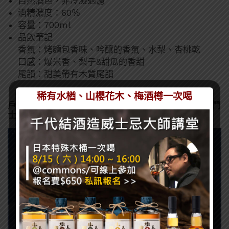
自然酒色，非冷凝過濾
酒精濃度：60％
容量：700ml
品飲筆記
香氣：烤麵包香味、吟釀的香氣、水梨、杏桃乾
口感：爆米香、梨子&甜瓜的香甜
尾韻：甜美帶有木質尾韻
稀有水楢、山櫻花木、梅酒樽一次喝
戶河內單桶威士忌 SINGLE CASK 聖域十二宮黃金聖鬥
士 – 摩羯座