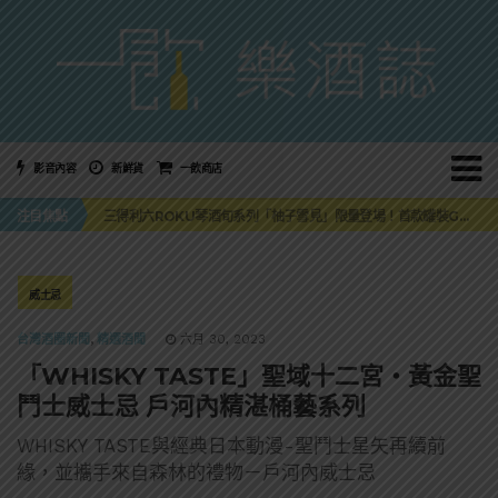
影音內容
新鮮貨
一飲商店
萬眾敲碗如期回歸！SUNMAI金色三麥3度攜手花蓮瓜農品牌「阿強西瓜」
注目焦點
三得利六ROKU琴酒旬系列「柚子雪見」限量登場！首款罐裝GIN SODA 10月同步上市
美國正式恢復蘇格蘭威士忌零關稅！烈酒產業再次迎來重磅利多
大摩DALMORE典藏珍稀年份系列全新力作，VINTAGE 2010攜手VINTAGE 2006
ABSOLUT 攜手 TABASCO® 重磅跨界，辣味伏特加7月強勢登台一口重擊味蕾
萬眾敲碗如期回歸！SUNMAI金色三麥3度攜手花蓮瓜農品牌「阿強西瓜」
威士忌
三得利六ROKU琴酒旬系列「柚子雪見」限量登場！首款罐裝GIN SODA 10月同步上市
台灣酒圈新聞
,
精選酒聞
六月 30, 2023
「WHISKY TASTE」聖域十二宮・黃金聖
鬥士威士忌 戶河內精湛桶藝系列
WHISKY TASTE與經典日本動漫-聖鬥士星矢再續前
緣，並攜手來自森林的禮物－戶河內威士忌