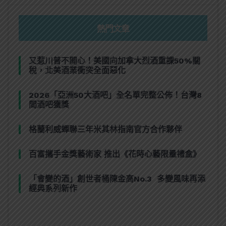
熱門文章
又惹川普不開心！美國向加拿大烈酒重課50%關
稅，北美酒業衝突全面惡化
2026「亞洲50大酒吧」全名單完整公佈！台灣8
間酒吧獲獎
格蘭利威蟬聯三年米其林指南官方合作夥伴
百富攜手金獎藝術家 推出《花時心藝限量禮盒》
「會變的酒」創世者桶陳金高No.3 多變風味再添
經典系列新作