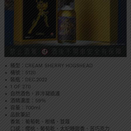
桶型：CREAM SHERRY HOGSHEAD
桶號：5120
裝瓶：DEC.2022
1 OF 270
自然酒色，非冷凝過濾
酒精濃度：59％
容量：700ml
品飲筆記
香氣：葡萄乾、柑橘、荳蔻
口感：櫻桃、葡萄乾、太妃糖甜香、苦巧克力