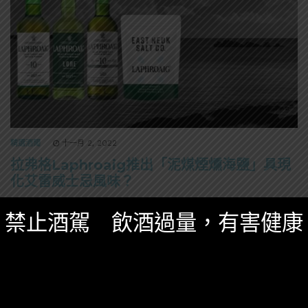
精選酒聞
十一月 2, 2022
拉弗格Laphroaig推出「泥煤煙燻海鹽」具現
化艾雷威士忌風味？
以海鹽鹹味著稱的拉弗格，竟然真的推出了海鹽，還是
禁止酒駕 飲酒過量，有害健康
泥煤煙燻？
243 SHARES
無迴響