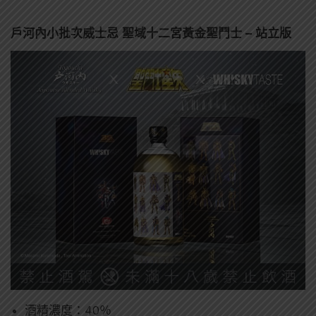
戶河內小批次威士忌 聖域十二宮黃金聖鬥士 – 站立版
酒精濃度：40％