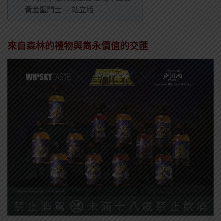
黃金聖鬥士 – 站立版
來自森林的禮物與雋永價值的交匯