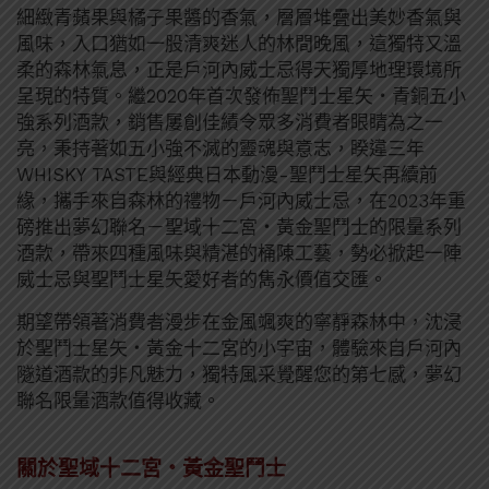
細緻青蘋果與橘子果醬的香氣，層層堆疊出美妙香氣與
風味，入口猶如一股清爽迷人的林間晚風，這獨特又溫
柔的森林氣息，正是戶河內威士忌得天獨厚地理環境所
呈現的特質。繼2020年首次發佈聖鬥士星矢・青銅五小
強系列酒款，銷售屢創佳績令眾多消費者眼睛為之一
亮，秉持著如五小強不滅的靈魂與意志，睽違三年
WHISKY TASTE與經典日本動漫-聖鬥士星矢再續前
緣，攜手來自森林的禮物－戶河內威士忌，在2023年重
磅推出夢幻聯名－聖域十二宮・黃金聖鬥士的限量系列
酒款，帶來四種風味與精湛的桶陳工藝，勢必掀起一陣
威士忌與聖鬥士星矢愛好者的雋永價值交匯。
期望帶領著消費者漫步在金風颯爽的寧靜森林中，沈浸
於聖鬥士星矢・黃金十二宮的小宇宙，體驗來自戶河內
隧道酒款的非凡魅力，獨特風采覺醒您的第七感，夢幻
聯名限量酒款值得收藏。
關於聖域十二宮・黃金聖鬥士