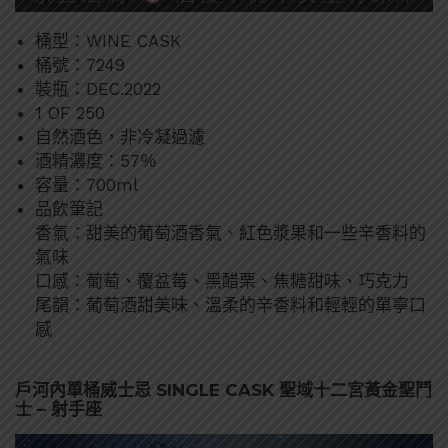
桶型：WINE CASK
桶號：7249
裝瓶：DEC.2022
1 OF 250
自然酒色，非冷凝過濾
酒精濃度：57％
容量：700ml
品飲筆記
香氣：甜美的葡萄酒香氣、紅色漿果和一些辛香料的
氣味
口感：葡萄、覆盆莓、黑醋栗、焦糖甜味、巧克力
尾韻：葡萄酒甜美味、溫柔的辛香料和輕輕的單寧口
感
戶河內單桶威士忌 SINGLE CASK 聖域十二宮黃金聖鬥
士 – 射手座