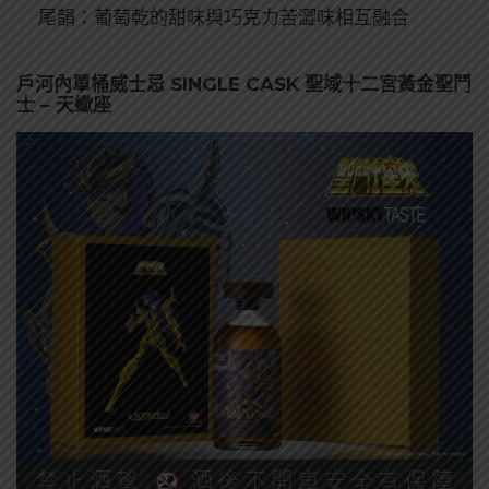
尾韻：葡萄乾的甜味與巧克力苦澀味相互融合
戶河內單桶威士忌 SINGLE CASK 聖域十二宮黃金聖鬥
士 – 天蠍座