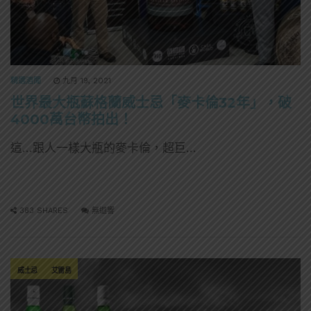
精選酒聞
九月 19, 2021
世界最大瓶蘇格蘭威士忌「麥卡倫32年」，破
4000萬台幣拍出！
這…跟人一樣大瓶的麥卡倫，超巨…
383 SHARES
無迴響
威士忌
艾雷島