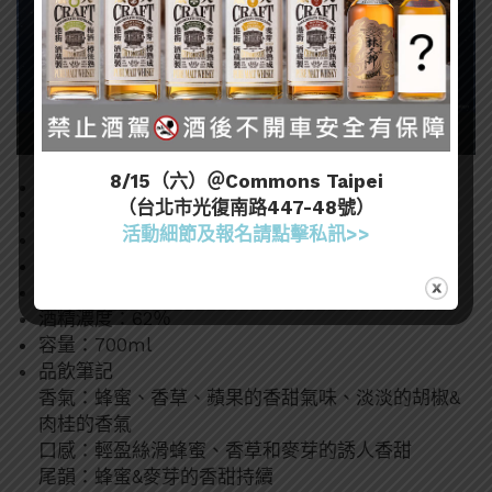
8/15（六）＠Commons Taipei
桶型：BOURBON BARREL
（台北市光復南路447-48號）
桶號：5072
活動細節及報名請點擊私訊>>
裝瓶：FEB 2023
1 OF 200
自然酒色，非冷凝過濾
酒精濃度：62％
容量：700ml
品飲筆記
香氣：蜂蜜、香草、蘋果的香甜氣味、淡淡的胡椒&
肉桂的香氣
口感：輕盈絲滑蜂蜜、香草和麥芽的誘人香甜
尾韻：蜂蜜&麥芽的香甜持續