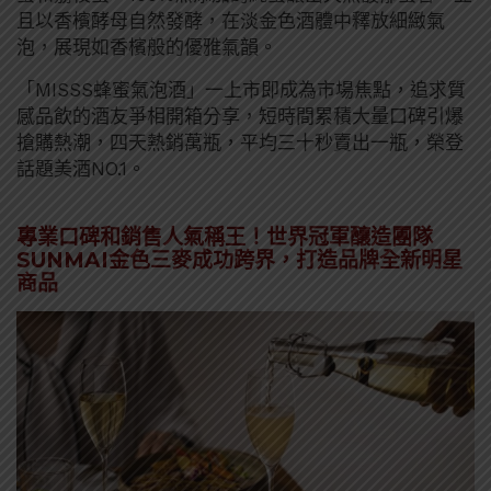
且以香檳酵母自然發酵，在淡金色酒體中釋放細緻氣
泡，展現如香檳般的優雅氣韻。
「MISSS蜂蜜氣泡酒」一上市即成為市場焦點，追求質
感品飲的酒友爭相開箱分享，短時間累積大量口碑引爆
搶購熱潮，四天熱銷萬瓶，平均三十秒賣出一瓶，榮登
話題美酒NO.1。
專業口碑和銷售人氣稱王！世界冠軍釀造團隊
SUNMAI金色三麥成功跨界，打造品牌全新明星
商品