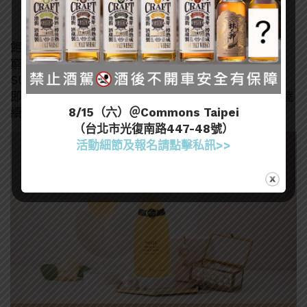
念。」
飽滿香氣和優雅細膩的風味，讓人喝過一次就回味無
窮！為了一解廣大消費者千呼萬喚的熱切渴望，
SUNMAI金色三麥「MISSS蜂蜜氣泡酒」限量再上市！
即日起至5月7日，「MISSS蜂蜜氣泡酒」於指定賣場陸
8/15（六）＠Commons Taipei
續開賣，同時也在全台金色三麥啤酒餐廳限量供應。
（台北市光復南路447-48號）
活動細節及報名請點擊私訊>>