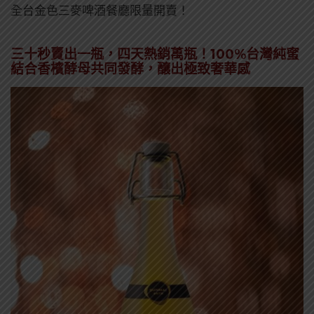
全台金色三麥啤酒餐廳限量開賣！
三十秒賣出一瓶，四天熱銷萬瓶！100%台灣純蜜
結合香檳酵母共同發酵，釀出極致奢華感