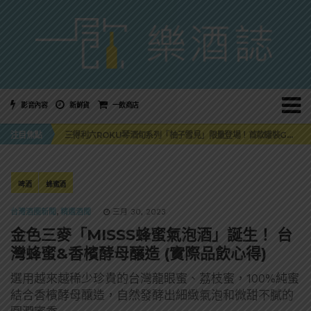
影音內容
新鮮貨
一飲商店
萬眾敲碗如期回歸！SUNMAI金色三麥3度攜手花蓮瓜農品牌「阿強西瓜」
注目焦點
三得利六ROKU琴酒旬系列「柚子雪見」限量登場！首款罐裝GIN SODA 10月同步上市
美國正式恢復蘇格蘭威士忌零關稅！烈酒產業再次迎來重磅利多
大摩DALMORE典藏珍稀年份系列全新力作，VINTAGE 2010攜手VINTAGE 2006
ABSOLUT 攜手 TABASCO® 重磅跨界，辣味伏特加7月強勢登台一口重擊味蕾
萬眾敲碗如期回歸！SUNMAI金色三麥3度攜手花蓮瓜農品牌「阿強西瓜」
啤酒
蜂蜜酒
三得利六ROKU琴酒旬系列「柚子雪見」限量登場！首款罐裝GIN SODA 10月同步上市
台灣酒圈新聞
,
精選酒聞
三月 30, 2023
金色三麥「MISSS蜂蜜氣泡酒」誕生！ 台
灣蜂蜜&香檳酵母釀造 (實際品飲心得)
選用越來越稀少珍貴的台灣龍眼蜜、荔枝蜜，100%純蜜
結合香檳酵母釀造，自然發酵出細緻氣泡和微甜不膩的