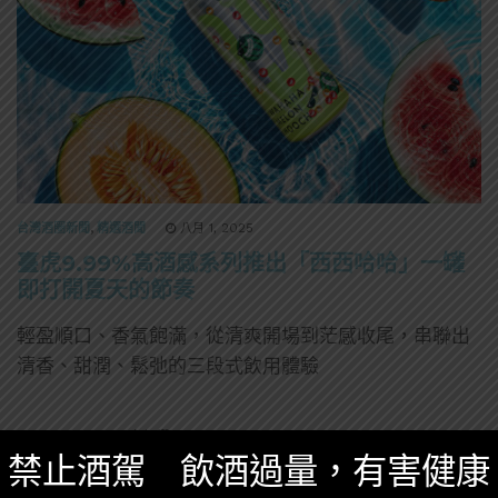
台灣酒圈新聞
,
精選酒聞
八月 1, 2025
臺虎9.99%高酒感系列推出「西西哈哈」一罐
即打開夏天的節奏
輕盈順口、香氣飽滿，從清爽開場到茫感收尾，串聯出
清香、甜潤、鬆弛的三段式飲用體驗
0 SHARES
無迴響
禁止酒駕 飲酒過量，有害健康