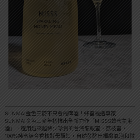
SUNMAI金色三麥不只會釀啤酒！蜂蜜釀造專家
SUNMAI金色三麥年初推出全新力作「MISSS蜂蜜氣泡
酒」，選用越來越稀少珍貴的台灣龍眼蜜、荔枝蜜，
100%純蜜結合香檳酵母釀造，自然發酵出細緻氣泡和微