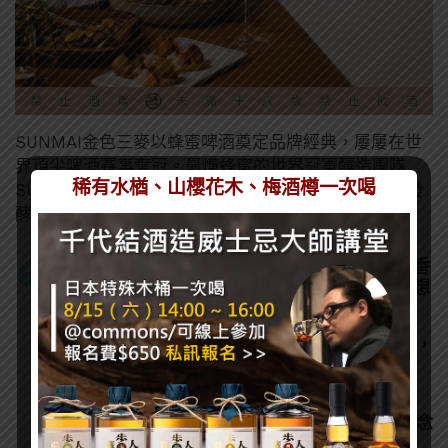
SUNMAI金色三麥以蜂蜜啤酒奠定品牌經典，屢屢在世
界頂尖啤酒賽事奪冠。最懂蜂蜜的世界冠軍釀造團隊
稀有水楢、山櫻花木、梅酒樽一次喝
SUNMAI金色三麥，今年以「MISSS蜂蜜氣泡酒」將發
酵工藝推上全新里程碑，甫推出就獲得各界好評：
「保留天然發酵的氣泡讓酒體更活潑，飽滿香
氣展現出台灣本土蜂蜜的絕佳品質，是款理想
且不受限的餐前酒選擇。」
「MISSS蜂蜜氣泡酒象徵著細緻、隱約之美，
讓我看到了細膩和優雅喝酒的另一種可能
性。」
「喝完之後覺得想念，而『MISSS』就是想念
再多加一個S，代表品飲後不只一次的想