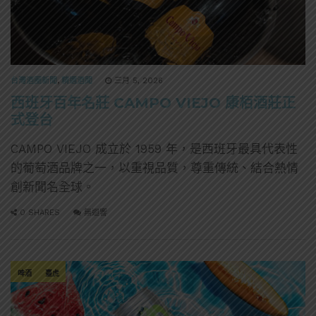
台灣酒圈新聞
,
精選酒聞
三月 5, 2026
西班牙百年名莊 CAMPO VIEJO 康栢酒莊正
式登台
CAMPO VIEJO 成立於 1959 年，是西班牙最具代表性
的葡萄酒品牌之一，以重視品質，尊重傳統、結合熱情
創新聞名全球。
0 SHARES
無迴響
啤酒
臺虎