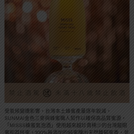
受氣候變遷影響，台灣本土蜂蜜產量逐年銳減，
SUNMAI金色三麥與蜂蜜職人契作以確保高品質蜜源，
「MISSS蜂蜜氣泡酒」使用越來越珍貴稀少的台灣龍眼
蜜和荔枝蜜，100%無添加的純蜜釀出天然馥郁蜜香，並