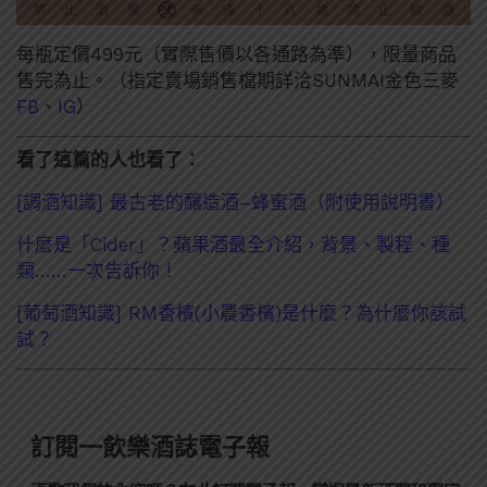
每瓶定價499元（實際售價以各通路為準），限量商品
售完為止。（指定賣場銷售檔期詳洽SUNMAI金色三麥
FB
、
IG
）
看了這篇的人也看了：
[調酒知識] 最古老的釀造酒–蜂蜜酒（附使用說明書）
什麼是「Cider」？蘋果酒最全介紹，背景、製程、種
類……一次告訴你！
[葡萄酒知識] RM香檳(小農香檳)是什麼？為什麼你該試
試？
訂閱一飲樂酒誌電子報