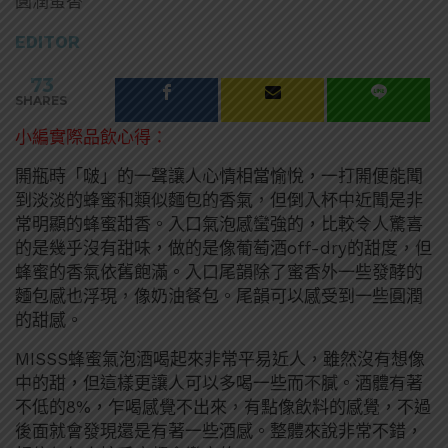
圓潤蜜香
EDITOR
73
SHARES
小編實際品飲心得：
開瓶時「啵」的一聲讓人心情相當愉悅，一打開便能聞
到淡淡的蜂蜜和類似麵包的香氣，但倒入杯中近聞是非
常明顯的蜂蜜甜香。入口氣泡感蠻強的，比較令人驚喜
的是幾乎沒有甜味，做的是像葡萄酒off-dry的甜度，但
蜂蜜的香氣依舊飽滿。入口尾韻除了蜜香外一些發酵的
麵包感也浮現，像奶油餐包。尾韻可以感受到一些圓潤
的甜感。
MISSS蜂蜜氣泡酒喝起來非常平易近人，雖然沒有想像
中的甜，但這樣更讓人可以多喝一些而不膩。酒體有著
不低的8%，乍喝感覺不出來，有點像飲料的感覺，不過
後面就會發現還是有著一些酒感。整體來說非常不錯，