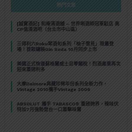
熱門文章
[誠實酒記] 和庵清酒舖 – 世界唎酒師冠軍駐店 高
CP值清酒吧（台北市中山區）
三得利六Roku琴酒旬系列「柚子雪見」限量登
場！首款罐裝Gin Soda 10月同步上市
美國正式恢復蘇格蘭威士忌零關稅！烈酒產業再次
迎來重磅利多
大摩Dalmore典藏珍稀年份系列全新力作，
Vintage 2010攜手Vintage 2006
ABSOLUT 攜手 TABASCO® 重磅跨界，辣味伏
特加7月強勢登台一口重擊味蕾