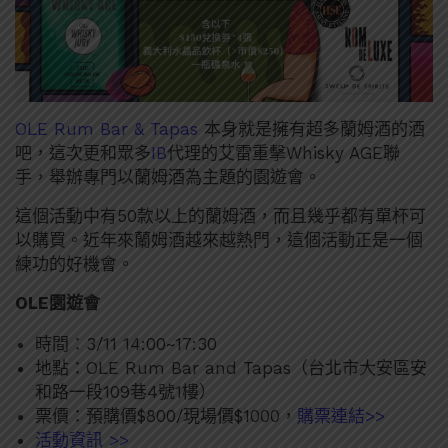
OLE Rum Bar & Tapas
本身就是擁有超多蘭姆酒的酒
吧，這次更和眾多
IB
代理的艾雷重擊Whisky AGE聯
手，舉辦專門以蘭姆酒為主題的園遊會。
這個活動中有50款以上的蘭姆酒，而且幾乎都有單杯可
以購買。近年來蘭姆酒越來越熱門，這個活動正是一個
練功的好機會。
OLE園遊會
時間：3/11 14:00~17:30
地點：OLE Rum Bar and Tapas（台北市大安區安
和路一段109巷4號1樓）
票價：預購價$800/現場價$1000，
購票連結>>
活動資訊 >>