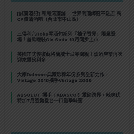
[誠實酒記] 和庵清酒舖 – 世界唎酒師冠軍駐店 高
CP值清酒吧（台北市中山區）
三得利六Roku琴酒旬系列「柚子雪見」限量登
場！首款罐裝Gin Soda 10月同步上市
美國正式恢復蘇格蘭威士忌零關稅！烈酒產業再次
迎來重磅利多
大摩Dalmore典藏珍稀年份系列全新力作，
Vintage 2010攜手Vintage 2006
ABSOLUT 攜手 TABASCO® 重磅跨界，辣味伏
特加7月強勢登台一口重擊味蕾