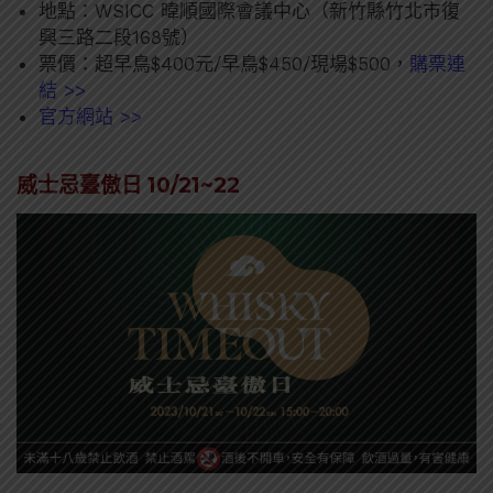
地點：WSICC 暐順國際會議中心（新竹縣竹北市復
興三路二段168號）
票價：超早鳥$400元/早鳥$450/現場$500，
購票連
結 >>
官方網站 >>
威士忌臺傲日 10/21~22