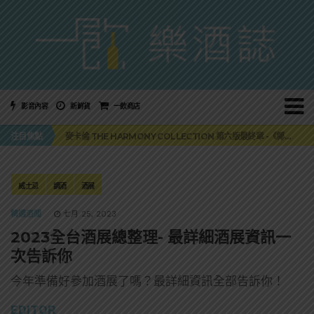
影音內容
新鮮貨
一飲商店
美國正式恢復蘇格蘭威士忌零關稅！烈酒產業再次迎來重磅利多
麥卡倫 THE HARMONY COLLECTION 第六版最終章 -《椰風煖韻》
注目焦點
角嗨尬炸物X爽快這一步，角瓶攜手頂呱呱 全新套餐限時登場
「MONSTER NIGHT OUT 魔爪特調之夜」盛夏刮起派對旋風！
三得利六ROKU琴酒旬系列「柚子雪見」限量登場！首款罐裝GIN SODA 10月同步上市
美國正式恢復蘇格蘭威士忌零關稅！烈酒產業再次迎來重磅利多
麥卡倫 THE HARMONY COLLECTION 第六版最終章 -《椰風煖韻》
威士忌
調酒
酒展
精選酒聞
七月 25, 2023
2023全台酒展總整理- 最詳細酒展資訊一
次告訴你
今年準備好參加酒展了嗎？最詳細資訊全部告訴你！
EDITOR