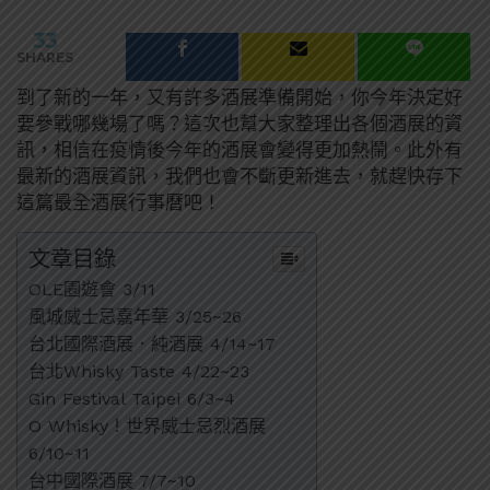
33
SHARES
到了新的一年，又有許多酒展準備開始，你今年決定好
要參戰哪幾場了嗎？這次也幫大家整理出各個酒展的資
訊，相信在疫情後今年的酒展會變得更加熱鬧。此外有
最新的酒展資訊，我們也會不斷更新進去，就趕快存下
這篇最全酒展行事曆吧！
文章目錄
OLE園遊會 3/11
風城威士忌嘉年華 3/25~26
台北國際酒展．純酒展 4/14~17
台北Whisky Taste 4/22~23
Gin Festival Taipei 6/3~4
O Whisky！世界威士忌烈酒展
6/10~11
台中國際酒展 7/7~10