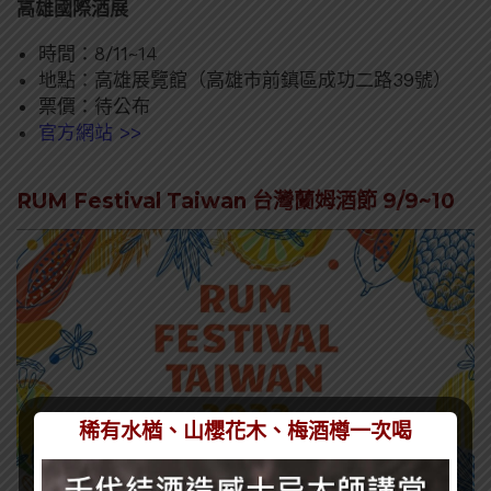
高雄國際酒展
時間：8/11~14
地點：高雄展覽館（高雄市前鎮區成功二路39號）
票價：待公布
官方網站 >>
RUM Festival Taiwan 台灣蘭姆酒節 9/9~10
稀有水楢、山櫻花木、梅酒樽一次喝