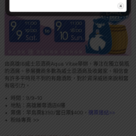
由高雄IB威士忌酒商Aqua Vitae舉辦，專注在獨立裝瓶
的酒展。參展攤商多數為威士忌酒商及收藏家，相信會
有許多平時見不到的有趣酒款，對於資深威迷來說相當
有吸引力。
時間：9/9~10
地點：高雄麗尊酒店6樓
票價：早鳥票$350/當日票$400，
購票連結>>
粉絲專頁 >>