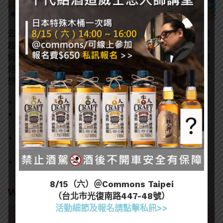
去年頗受好評的蘭姆酒節今年也確定舉辦。蘭姆酒近來
越來越受歡迎，RUM Festival Taiwan也是少數針對蘭
姆酒的活動。以小編去年參加的經驗，展覽包含了台灣
絕大多數的蘭姆酒品項，不管是已經愛上蘭姆酒，或是
想入門認識的朋友都相當適合參加。
時間：9/9~10
地點：瓶蓋工廠 台北製造所 M棟（台北市南港區南
港路二段13號）
票價：早鳥票（限量 300 張）$550/預售票$650，
購票連結>>
粉絲專頁 >>
8/15（六）＠Commons Taipei
Whisky Chill Kaohsiung 9/9~10
（台北市光復南路447-48號）
活動細節及報名請點擊私訊>>