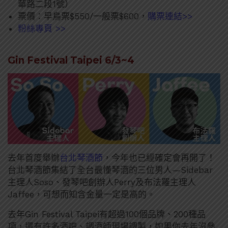
華路二段1號）
票價：早鳥票$550/一般票$600，
購票連結>>
粉絲專頁 >>
Gin Festival Taipei 6/3~4
去年首度舉辦
台北琴酒節
，今年也已經確定會再開了！
台北琴酒節集結了全台最懂琴酒的三位男人—Sidebar
主理人Soso、發琴吧創辦人Perry及布法羅主理人
Jaffee，可想而知含金量一定是高的。
去年Gin Festival Taipei有超過100個品牌、200種品
項，還有許多酒吧、調酒師現場調製，如果你去年沒參