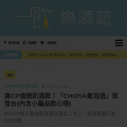
影音內容
新鮮貨
一飲商店
萬眾敲碗如期回歸！SUNMAI金色三麥3度攜手花蓮瓜農品牌「阿強西瓜」
注目焦點
三得利六ROKU琴酒旬系列「柚子雪見」限量登場！首款罐裝GIN SODA 10月同步上市
美國正式恢復蘇格蘭威士忌零關稅！烈酒產業再次迎來重磅利多
大摩DALMORE典藏珍稀年份系列全新力作，VINTAGE 2010攜手VINTAGE 2006
ABSOLUT 攜手 TABASCO® 重磅跨界，辣味伏特加7月強勢登台一口重擊味蕾
萬眾敲碗如期回歸！SUNMAI金色三麥3度攜手花蓮瓜農品牌「阿強西瓜」
梅酒
三得利六ROKU琴酒旬系列「柚子雪見」限量登場！首款罐裝GIN SODA 10月同步上市
台灣酒圈新聞
,
精選酒聞
十二月 12, 2022
高CP值開趴酒款！「CHOYA氣泡酒」首
登台(內含小編品飲心得)
CHOYA梅子風味氣泡酒台限定上市了，首波限量只有
8,000瓶