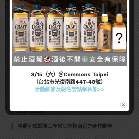
熱門文章
8/15（六）＠Commons Taipei
（台北市光復南路447-48號）
又惹川普不開心！美國向加拿大烈酒重課50%關
活動細節及報名請點擊私訊>>
稅，北美酒業衝突全面惡化
2026「亞洲50大酒吧」全名單完整公佈！台灣8
間酒吧獲獎
格蘭利威蟬聯三年米其林指南官方合作夥伴