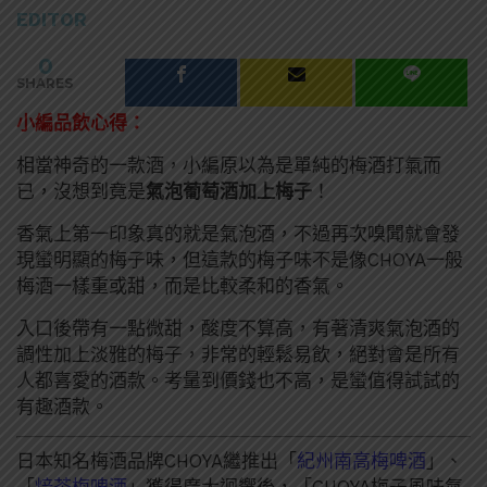
EDITOR
0
SHARES
小編品飲心得：
相當神奇的一款酒，小編原以為是單純的梅酒打氣而
已，沒想到竟是
氣泡葡萄酒加上梅子
！
香氣上第一印象真的就是氣泡酒，不過再次嗅聞就會發
現蠻明顯的梅子味，但這款的梅子味不是像CHOYA一般
梅酒一樣重或甜，而是比較柔和的香氣。
入口後帶有一點微甜，酸度不算高，有著清爽氣泡酒的
調性加上淡雅的梅子，非常的輕鬆易飲，絕對會是所有
人都喜愛的酒款。考量到價錢也不高，是蠻值得試試的
有趣酒款。
日本知名梅酒品牌CHOYA繼推出「
紀州南高梅啤酒
」、
「
焙茶梅啤酒
」獲得廣大迴響後，「CHOYA梅子風味氣