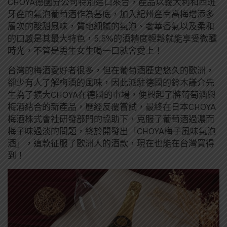
CHOYA德國分公司特別進口來台，產品以義大利和西班
牙產的氣泡葡萄酒作為基底，加入紀州產南高梅增添多
層次的酸甜風味，質地細膩的氣泡、奢華香氣以及柔和
的口感是其最大特色，5.5%的酒精度輕鬆就能享受微醺
時光，不管是男生女生喝一口就會愛上！
台灣的梅酒愛好者很多，但在葡萄酒歷史悠久的歐洲，
卻少有人了解梅酒的風味，因此派駐德國的鈴木謙介先
生為了擴大CHOYA在德國的市場，便興起了將葡萄酒與
梅酒結合的新產品，歷經反覆嘗試，最終在日本CHOYA
梅酒株式會社研發部門的協助下，克服了葡萄酒過濃而
梅子味過淡的問題，終於開發出「CHOYA梅子風味氣泡
酒」，這款征服了歐洲人的酒款，現在也能在台灣買得
到！