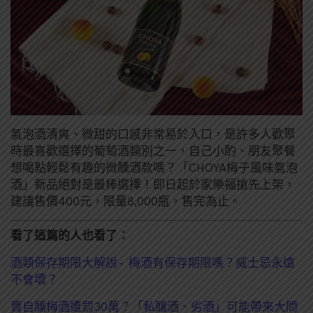
氣泡酒清爽、微甜的口感非常易於入口，是許多人歡聚
時最喜歡選擇的葡萄酒類別之一，自己小酌、朋友聚餐
想喝點輕鬆有趣的微醺酒款嗎？「CHOYA梅子風味氣泡
酒」新品絕對是最棒選擇！即日起於家樂福搶先上架，
建議售價400元，限量8,000瓶，售完為止。
看了這篇的人也看了：
酒類保存期限大解說- 梅酒有保存期限嗎？威士忌永遠
不會壞？
賣自釀梅酒遭罰30萬？「私釀酒、劣酒」可能帶來大問