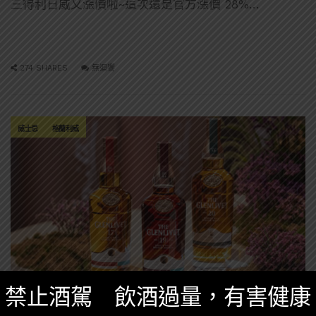
三得利日威又漲價啦~這次還是官方漲價 28%…
274 SHARES
無迴響
威士忌
格蘭利威
禁止酒駕 飲酒過量，有害健康