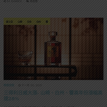
84 SHARES
無迴響
威士忌
山崎
日本
白州
響
精選酒聞
十一月 30, 2021
三得利日威大漲- 山崎、白州、響高年份漲幅高
達28%