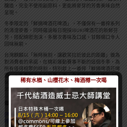
釀造，完全不使用副原料，更能將麥芽的芳香美味自然
呈現。
冬季限定的「鮮摘啤酒花啤酒」，不僅保有一番搾系列
的清澄麥香，同時蘊涵每日現採IBUKI啤酒花的新鮮芬
芳，搭配綿密泡沫，多層次香味及口感，甘醇順口令人
回味無窮。
台灣麒麟以「無時無刻，讓歡笑拉近彼此的距離」做為
對消費者的承諾，在精彩運動賽事不斷的這個冬季，為
所有值得相聚的時刻，特別獻上一番搾「鮮摘啤酒花啤
酒」，冬季限定全台限量上市，全家便利商店搶先上架
稀有水楢、山櫻花木、梅酒樽一次喝
500ml罐裝，售價NT$69元再推出3件85折優惠，
350ml罐裝則將陸續在各大量販店及超市通路上市。
看了這篇的人也看了：
[啤酒知識] 啤酒花根本不是花？為什麼要把它加進啤酒
裡?