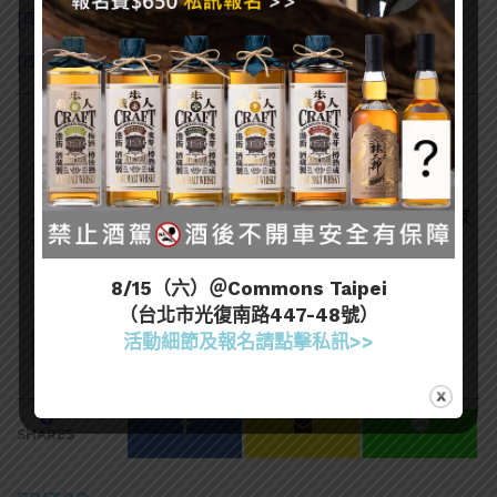
[啤酒知識] 金黃啤酒的起源 – 皮爾森啤酒（Pilsner）
[啤酒知識]清爽易飲的啤酒之王—德國啤酒
訂閱一飲樂酒誌電子報
喜歡我們的內容嗎？在此訂閱電子報，掌握最新酒聞和獨家
會員優惠吧！
8/15（六）＠Commons Taipei
（台北市光復南路447-48號）
活動細節及報名請點擊私訊>>
0
SHARES