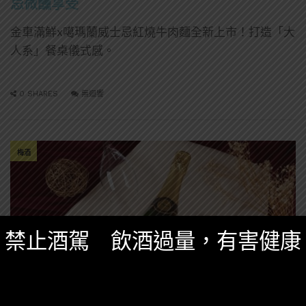
忌微醺享受
金車滿鮮x噶瑪蘭威士忌紅燒牛肉麵全新上市！打造「大
人系」餐桌儀式感。
0 SHARES
無迴響
梅酒
禁止酒駕 飲酒過量，有害健康