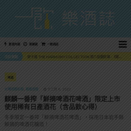
影音內容
新鮮貨
一飲商店
美國正式恢復蘇格蘭威士忌零關稅！烈酒產業再次迎來重磅利多
注目焦點
麥卡倫 THE HARMONY COLLECTION 第六版最終章 -《椰風煖韻》
角嗨尬炸物X爽快這一步，角瓶攜手頂呱呱 全新套餐限時登場
「MONSTER NIGHT OUT 魔爪特調之夜」盛夏刮起派對旋風！
三得利六ROKU琴酒旬系列「柚子雪見」限量登場！首款罐裝GIN SODA 10月同步上市
美國正式恢復蘇格蘭威士忌零關稅！烈酒產業再次迎來重磅利多
啤酒
麥卡倫 THE HARMONY COLLECTION 第六版最終章 -《椰風煖韻》
台灣酒圈新聞
,
精選酒聞
十二月 6, 2022
麒麟一番搾「鮮摘啤酒花啤酒」限定上市
使用稀有日產酒花（含品飲心得）
冬季限定一番搾「鮮摘啤酒花啤酒」，採用日本岩手縣
鮮摘的啤酒花釀造！