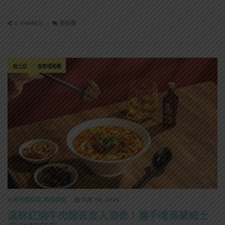
0 SHARES
無迴響
威士忌
金車噶瑪蘭
台灣酒圈新聞
,
精選酒聞
六月 29, 2026
滿鮮紅燒牛肉麵首度入酒香！攜手噶瑪蘭威士