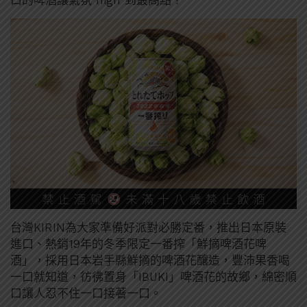
台灣KIRIN為大家準備好派對必勝定番，推出日本原裝
進口、熱銷19年的冬季限定一番搾「鮮摘啤酒花啤
酒」，採用日本岩手縣鮮摘的啤酒花釀造，豐沛果香喝
一口就知道，彷彿置身「IBUKI」啤酒花的故鄉，綿密順
口讓人忍不住一口接著一口。