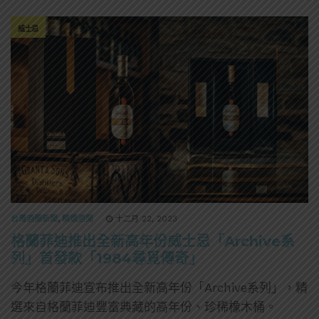
威士忌
台灣酒圈新聞
,
精選酒聞
十二月 22, 2023
格蘭菲迪推出全新高年份威士忌「Archive系
列」首發款「1984尋覓傳奇」
今年格蘭菲迪宣布推出全新高年份「Archive系列」，精
選來自格蘭菲迪豐富典藏的高年份、珍稀橡木桶。