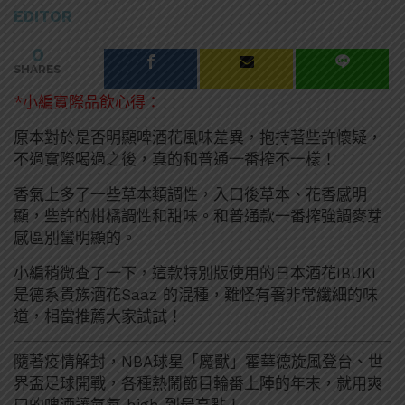
EDITOR
0
SHARES
*小編實際品飲心得：
原本對於是否明顯啤酒花風味差異，抱持著些許懷疑，
不過實際喝過之後，真的和普通一番搾不一樣！
香氣上多了一些草本類調性，入口後草本、花香感明
顯，些許的柑橘調性和甜味。和普通款一番搾強調麥芽
感區別蠻明顯的。
小編稍微查了一下，這款特別版使用的日本酒花IBUKI
是德系貴族酒花Saaz 的混種，難怪有著非常纖細的味
道，相當推薦大家試試！
隨著疫情解封，NBA球星「魔獸」霍華德旋風登台、世
界盃足球開戰，各種熱鬧節目輪番上陣的年末，就用爽
口的啤酒讓氣氛 high 到最高點！