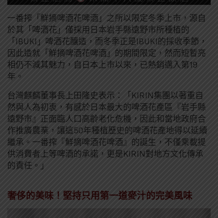
一番搾「鮮摘啤酒花啤酒」之所以限定冬季上市，源自
於其「啤酒花」僅採用日本岩手縣遠野市所種植的
「IBUKI」啤酒花釀造，而冬季正是IBUKI的採收季節，
因此造就「鮮摘啤酒花啤酒」的期間限定，然而短暫亮
相仍不減其魅力，自日本上市以來，已熱銷邁入第19
年。
台灣麒麟董事長上田隆史表示：「KIRIN集團以著重自
然與人為初衷，有感於日本最大的啤酒花產區『岩手縣
遠野市』正面臨人口高齡老化危機，因此和當地政府合
作推廣農業，讓這50年種植歷史的啤酒花產地得以延續
繼承。一番搾『鮮摘啤酒花啤酒』的誕生，不僅乘載提
供消費者上等啤酒的承諾，更是KIRIN對地方文化傳承
的責任。」
奢侈的美味！堅持只用第一道麥汁的完美風味