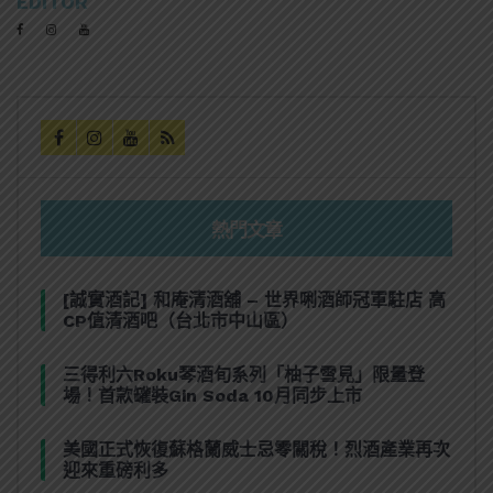
EDITOR
熱門文章
[誠實酒記] 和庵清酒舖 – 世界唎酒師冠軍駐店 高
CP值清酒吧（台北市中山區）
三得利六Roku琴酒旬系列「柚子雪見」限量登
場！首款罐裝Gin Soda 10月同步上市
美國正式恢復蘇格蘭威士忌零關稅！烈酒產業再次
迎來重磅利多