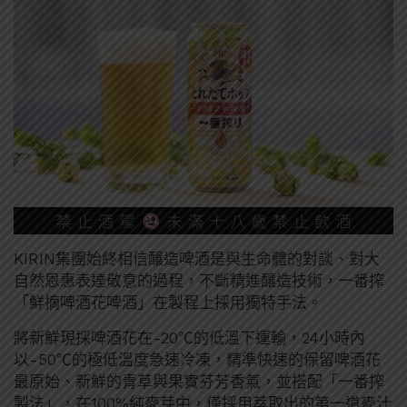
KIRIN集團始終相信釀造啤酒是與生命體的對談、對大
自然恩惠表達敬意的過程，不斷精進釀造技術，一番搾
「鮮摘啤酒花啤酒」在製程上採用獨特手法。
將新鮮現採啤酒花在-20℃的低溫下運輸，24小時內
以-50℃的極低溫度急速冷凍，精準快速的保留啤酒花
最原始、新鮮的青草與果實芬芳香氣，並搭配「一番搾
製法」，在100%純麥芽中，僅採用萃取出的第一道麥汁