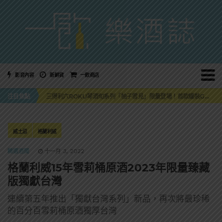
影音內容
新鮮貨
一飲商店
萬眾敲碗如期回歸！SUNMAI金色三麥3度攜手花蓮瓜農品牌「阿強西瓜」
注目焦點
三得利六ROKU琴酒旬系列「柚子雪見」限量登場！首款罐裝GIN SODA 10月同步上市
美國正式恢復蘇格蘭威士忌零關稅！烈酒產業再次迎來重磅利多
大摩DALMORE典藏珍稀年份系列全新力作，VINTAGE 2010攜手VINTAGE 2006
ABSOLUT 攜手 TABASCO® 重磅跨界，辣味伏特加7月強勢登台一口重擊味蕾
萬眾敲碗如期回歸！SUNMAI金色三麥3度攜手花蓮瓜農品牌「阿強西瓜」
威士忌
格蘭利威
三得利六ROKU琴酒旬系列「柚子雪見」限量登場！首款罐裝GIN SODA 10月同步上市
精選酒聞
十一月 3, 2022
格蘭利威15年雪莉桶原酒2023年限量臻藏
版獨獻台灣
連續第五年推出「獨獻台灣系列」新品，再次將最珍稀
的百分百雪莉桶原酒獨厚台灣