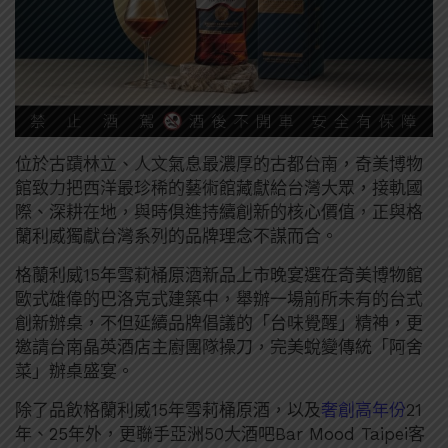
位於古蹟林立、人文氣息最濃厚的古都台南，奇美博物
館致力把西洋最珍稀的藝術館藏獻給台灣大眾，接軌國
際、深耕在地，與時俱進持續創新的核心價值，正與格
蘭利威獨獻台灣系列的品牌理念不謀而合。
格蘭利威15年雪莉桶原酒新品上市晚宴選在奇美博物館
歐式雄偉的巴洛克式建築中，舉辦一場前所未有的台式
創新辦桌，不但延續品牌倡議的「台味覺醒」精神，更
邀請台南晶英酒店主廚團隊操刀，完美蛻變傳統「阿舍
菜」辦桌盛宴。
除了品飲格蘭利威15年雪莉桶原酒，以及
奢創高年份
21
年、25年外，更聯手亞洲50大酒吧Bar Mood Taipei客