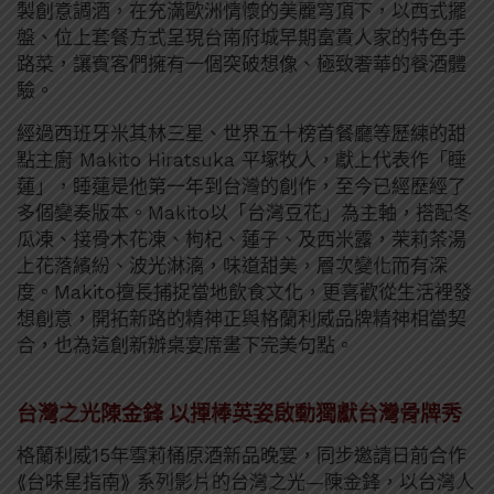
製創意調酒，在充滿歐洲情懷的美麗穹頂下，以西式擺
盤、位上套餐方式呈現台南府城早期富貴人家的特色手
路菜，讓賓客們擁有一個突破想像、極致奢華的餐酒體
驗。
經過西班牙米其林三星、世界五十榜首餐廳等歷練的甜
點主廚 Makito Hiratsuka 平塚牧人，獻上代表作「睡
蓮」，睡蓮是他第一年到台灣的創作，至今已經歷經了
多個變奏版本。Makito以「台灣豆花」為主軸，搭配冬
瓜凍、接骨木花凍、枸杞、蓮子、及西米露，茉莉茶湯
上花落繽紛、波光淋漓，味道甜美，層次變化而有深
度。Makito擅長捕捉當地飲食文化，更喜歡從生活裡發
想創意，開拓新路的精神正與格蘭利威品牌精神相當契
合，也為這創新辦桌宴席畫下完美句點。
台灣之光陳金鋒 以揮棒英姿啟動獨獻台灣骨牌秀
格蘭利威15年雪莉桶原酒新品晚宴，同步邀請日前合作
⟪台味星指南⟫ 系列影片的台灣之光—陳金鋒，以台灣人