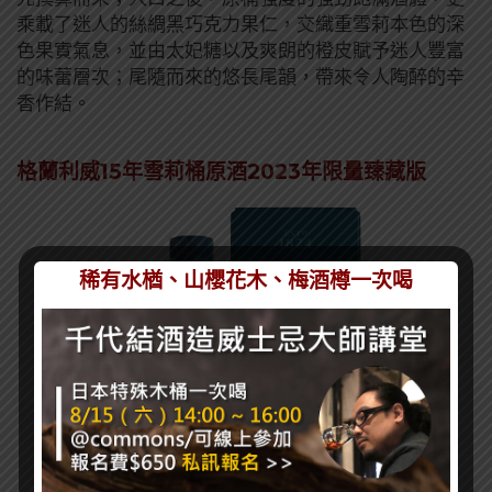
乘載了迷人的絲綢黑巧克力果仁，交織重雪莉本色的深
色果實氣息，並由太妃糖以及爽朗的橙皮賦予迷人豐富
的味蕾層次；尾隨而來的悠長尾韻，帶來令人陶醉的辛
香作結。
格蘭利威15年雪莉桶原酒2023年限量臻藏版
稀有水楢、山櫻花木、梅酒樽一次喝