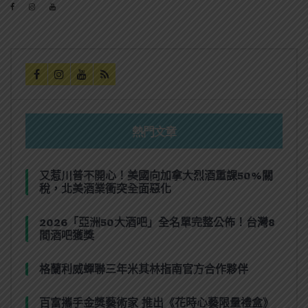
熱門文章
又惹川普不開心！美國向加拿大烈酒重課50%關
稅，北美酒業衝突全面惡化
2026「亞洲50大酒吧」全名單完整公佈！台灣8
間酒吧獲獎
格蘭利威蟬聯三年米其林指南官方合作夥伴
百富攜手金獎藝術家 推出《花時心藝限量禮盒》