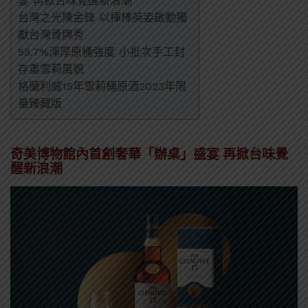
宴 再掀台味覺醒新浪潮
台灣之光陳金鋒 以揮棒英姿啟動獨
獻台灣骨牌秀
58.7%渾厚原桶強度 小批次手工封
存重雪莉風貌
格蘭利威15年雪莉桶原酒2023年限
量臻藏版
奇美博物館內首創奢華「辦桌」盛宴 再掀台味覺
醒新浪潮