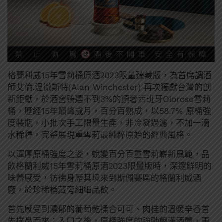
格蘭利威15年雪莉桶原酒2023限量臻藏版，為首席調酒
師艾倫.溫徹斯特(Alan Winchester) 再次獨獻台灣的創
新鉅獻，於酒窖臻選不到3%的頂奢西班牙Oloroso雪莉
桶，歷經15年巔峰歲月，百分百熟成，以58.7% 原桶強
度裝瓶，小批次手工限量生產，非冷凝過濾，不加一滴
水稀釋，完整展現重雪莉最純粹原始的經典風格。
以渾厚原桶強度之姿，蛻變百分百重雪莉嶄新風範，品
飲格蘭利威15年雪莉桶原酒2023限量版時，深邃鮮明的
味蕾感受，彷彿身歷其境來到斯佩賽區的格蘭利威酒
廠，於珍稀桶藏旁細細品飲。
首先感受到濃郁的葡萄乾揉合可可、肉桂的溫暖辛香首
先撲鼻而來；入口之後，原桶強度的強勁飽滿酒體，更