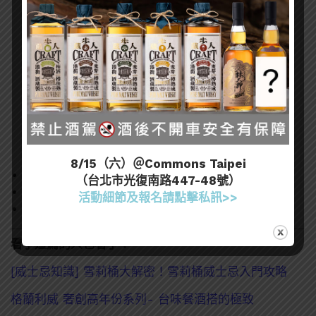
8/15（六）＠Commons Taipei
容量：700ml
（台北市光復南路447-48號）
酒精濃度：58.7 %
活動細節及報名請點擊私訊>>
建議售價：$5,680
看了這篇的人也看了：
[威士忌知識] 雪莉桶大解密！雪莉桶威士忌入門攻略
格蘭利威 奢創高年份系列- 台味餐酒搭的極致