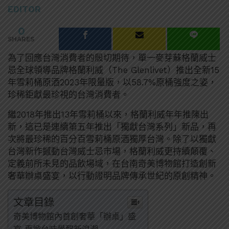
EDITOR
0
SHARES
為了回應台灣消費者的殷切期待，單一麥芽蘇格蘭威士
忌全球領導品牌格蘭利威（The Glenlivet）推出全新15
年雪莉桶原酒2023年限量版，以58.7%原桶強度之姿，
珍稀鉅獻最珍視的台灣消費者。
繼2018年推出13年雪莉桶以來，格蘭利威年年推陳出
新，這已是連續第五年推出「獨獻台灣系列」新品，再
次將最珍稀的百分百雪莉桶原酒獨厚台灣。除了以獨獻
台灣新作撼動台灣威士忌市場，格蘭利威更持續顛覆、
定義前所未見的品飲場域，在台南奇美博物館打造創新
奢華辦桌盛宴，以行動證明品牌傳承世紀的原創精神。
文章目錄
奇美博物館內首創奢華「辦桌」盛