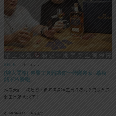
特別企劃
七月 3, 2020
[達人開箱] 專業工具箱讓你一秒變專家- 慕赫
酩家私饗組
想像大師一樣喝威，但準備各種工具好費力？只要有這
個工具箱就ok了！
1,811 SHARES
無迴響