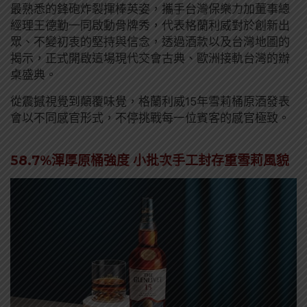
最熟悉的鋒砲炸裂揮棒英姿，攜手台灣保樂力加董事總
經理王德勤一同啟動骨牌秀，代表格蘭利威對於創新出
眾、不變初衷的堅持與信念，透過酒款以及台灣地圖的
揭示，正式開啟這場現代交會古典、歐洲接軌台灣的辦
桌盛典。
從震撼視覺到顛覆味覺，格蘭利威15年雪莉桶原酒發表
會以不同感官形式，不停挑戰每一位賓客的感官極致。
58.7%渾厚原桶強度 小批次手工封存重雪莉風貌