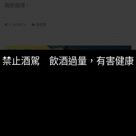
精新選擇。
0 SHARES
無迴響
威士忌
布萊迪
禁止酒駕 飲酒過量，有害健康
精選酒聞
六月 4, 2026