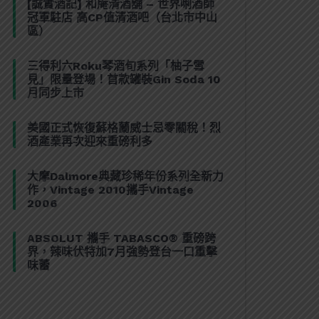
[誠實酒記] 和庵清酒舖 – 世界唎酒師
冠軍駐店 高CP值清酒吧（台北市中山
區）
三得利六Roku琴酒旬系列「柚子雪
見」限量登場！首款罐裝Gin Soda 10
月同步上市
美國正式恢復蘇格蘭威士忌零關稅！烈
酒產業再次迎來重磅利多
大摩Dalmore典藏珍稀年份系列全新力
作，Vintage 2010攜手Vintage
2006
ABSOLUT 攜手 TABASCO® 重磅跨
界，辣味伏特加7月強勢登台一口重擊
味蕾