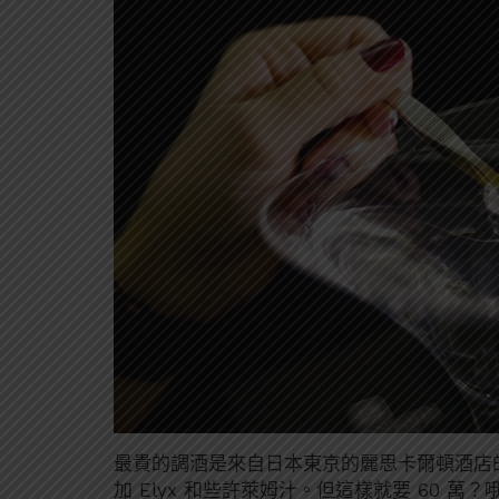
最貴的調酒是來自日本東京的麗思卡爾頓酒店
加 Elyx 和些許萊姆汁。但這樣就要 60