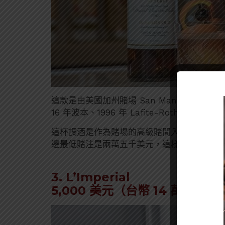
這款是由美國加州賭場 San Manuel 所推出
16 年波本、1996 年 Lafite-Rothschild 拉
這杯調酒是作為賭場的高級賭間入場券，要進入這個
邊最低賭注是兩萬五千美元，這樣看來這杯調
3. L’Imperial
5,000 美元（台幣 14 萬）