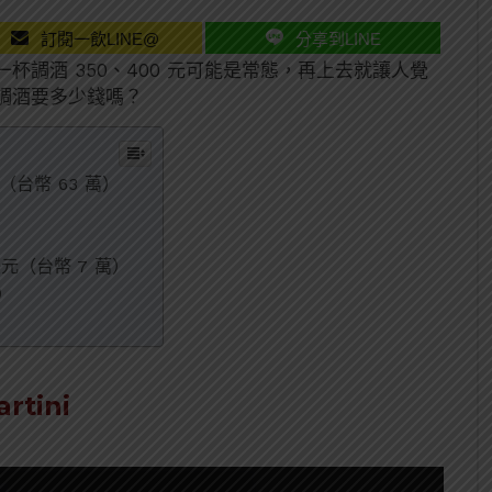
訂閱一飲LINE@
分享到LINE
調酒 350、400 元可能是常態，再上去就讓人覺
調酒要多少錢嗎？
萬日圓（台幣 63 萬）
00 美元（台幣 7 萬）
千）
rtini