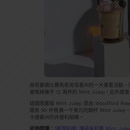
肯塔基德比賽馬是肯塔基州的一大重要活動，
會喝掉幾乎 12 萬杯的 Mint Julep，此外還會
這個限量版 Mint Julep 是由 Woodford
還有 90 杯售價一千美元的銀杯 Mint J
卡德碁州的非營利組織。
延伸閱讀：
[調酒知識] 薄荷朱利普 Mint J