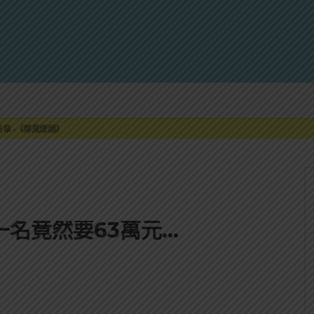
來重磅利多
最終章 -《椰風煖韻》
限時登場
刮起派對旋風！
罐裝GIN SODA 10月同步上市
來重磅利多
最終章 -《椰風煖韻》
名竟然要63萬元…