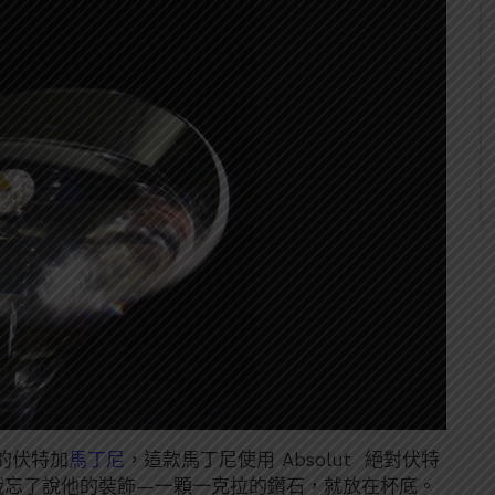
的伏特加
馬丁尼
，這款馬丁尼使用 Absolut 絕對伏特
 萬？哦忘了說他的裝飾—一顆一克拉的鑽石，就放在杯底。