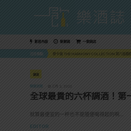
影音內容
新鮮貨
一飲商店
美國正式恢復蘇格蘭威士忌零關稅！烈酒產業再次迎
注目焦點
麥卡倫 THE HARMONY COLLECTION 第六版
角嗨尬炸物X爽快這一步，角瓶攜手頂呱呱 全新套餐
「MONSTER NIGHT OUT 魔爪特調之夜」盛夏
三得利六ROKU琴酒旬系列「柚子雪見」限量登場！首款
美國正式恢復蘇格蘭威士忌零關稅！烈酒產業再次迎
調酒
麥卡倫 THE HARMONY COLLECTION 第六版
精選酒聞
三月 2, 2022
全球最貴的六杯調酒！第一
就算最便宜的一杯也不是隨便喝得起的啊…
EDITOR