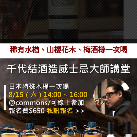
稀有水楢、山櫻花木、梅酒樽一次喝
的調酒，使用了各種要價不斐的材料，包含 A.H. Hirsch
菲堡、Hardy 的 Le Printemps 干邑。
賭間就必須先點一杯 Rare and Fine，此外這
酒好像也沒那麼貴。