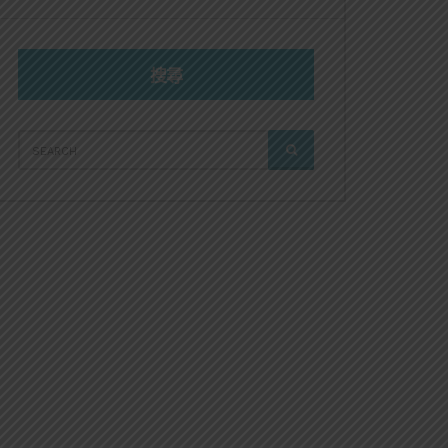
搜尋
SEARCH
SEARCH
FOR: