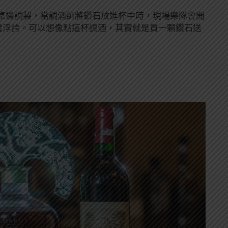
桌邊調製，當調酒師將鑽石放進杯中時，現場樂隊會開
er》，相當浮誇。可以想像點這杯調酒，其實就是買一顆鑽石送