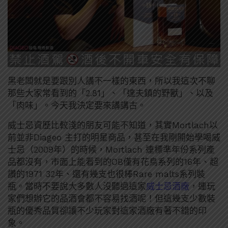
黑老闆就是要跟別人講不一樣的東西，所以我這次不聊
那些大家常看到的「2.81」、「達夫鎮的野獸」、以及
「肉味」。今天我決定要來講講古。
威士忌資歷比較淺的朋友可能不知道，其實Mortlach以
前並非Diageo 主打的明星商品，甚至在我剛開始學喝威
士忌（2009年）的時候，Mortlach 連標準年份系列產
品都沒有，市面上能看到的OB僅有花鳥系列的16年、超
讚的1971 32年、還有幾支也很棒Rare malts系列裝
瓶。當時不要說大多數人沒聽過這家
威士忌酒廠
，連玩
家們想辦它的品酒會都不容易找酒呢！但這幾支少數裝
瓶的優秀品質卻讓不少玩家對這家酒廠有著不錯的印
象。