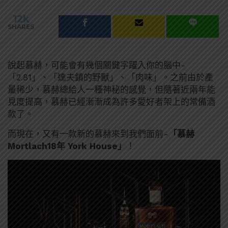
12k
SHARES
說起慕赫，可能會有幾個關鍵字躍入你的腦中-
「2.81」、「達夫鎮的野獸」、「肉味」。之前由於產
量稀少，慕赫總給人一種神秘的感覺，但隨著近兩年能
見度提高，慕赫已經漸漸成為許多愛好者架上的常備酒
款了。
而現在，又有一款新的慕赫來到我們面前-
「慕赫
Mortlach18年 York House」
！