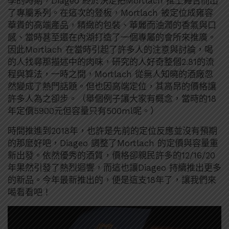
學的時期，Diageo 終於決定把Mortlach 推上舞台而出
了專屬系列。在這次的登板，Mortlach 被定位成雍容
華貴的高端產品，精緻的包裝、華麗而油潤的香氣與口
感、當時甚至還在內湖打造了一個專屬的會所來推廣。
因此Mortlach 在當時引起了許多人的注意與討論，喝
的人找尋那描述中的肉味，研究的人好奇整個2.81的流
程與算法，一時之間，Mortlach 從無人知曉的酒廠忽
然變成了熱門話題。但也因高端定位，其高昂的價格讓
許多人為之卻步。（舉個例子讓大家有概念，當時的18
年定價5900元但容量只有500ml呢。）
時間推進到2018年，也許是先前的定位反應並沒有預期
的那麼好吧，Diageo 調整了Mortlach 的定價與容量重
新出發。依然優秀的酒質，價格卻親民許多的12/16/20
年果然引發了熱烈迴響，而這也讓Diageo 持續推出更多
的新品。今年最新推出的，便是這支18年了，讓我們來
喝看看吧！