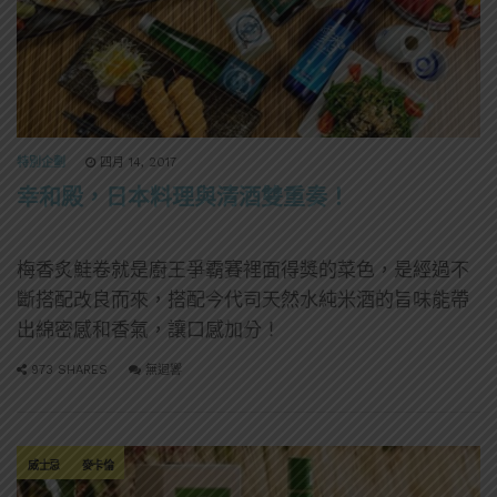
特別企劃
四月 14, 2017
幸和殿，日本料理與清酒雙重奏！
梅香炙鮭卷就是廚王爭霸賽裡面得獎的菜色，是經過不
斷搭配改良而來，搭配今代司天然水純米酒的旨味能帶
出綿密感和香氣，讓口感加分！
973 SHARES
無迴響
威士忌
麥卡倫