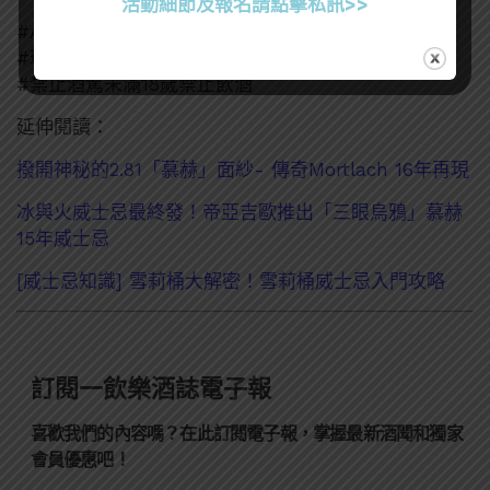
活動細節及報名請點擊私訊>>
#AD
#
理性飲酒
#禁止酒駕未滿18歲禁止飲酒
延伸閱讀：
撥開神秘的2.81「慕赫」面紗- 傳奇Mortlach 16年再現
冰與火威士忌最終發！帝亞吉歐推出「三眼烏鴉」慕赫
15年威士忌
[威士忌知識] 雪莉桶大解密！雪莉桶威士忌入門攻略
訂閱一飲樂酒誌電子報
喜歡我們的內容嗎？在此訂閱電子報，掌握最新酒聞和獨家
會員優惠吧！