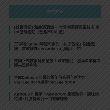
熱門文章
[誠實酒記] 和庵清酒舖 – 世界唎酒師冠軍駐店 高
CP值清酒吧（台北市中山區）
三得利六Roku琴酒旬系列「柚子雪見」限量登
場！首款罐裝Gin Soda 10月同步上市
美國正式恢復蘇格蘭威士忌零關稅！烈酒產業再次
迎來重磅利多
大摩Dalmore典藏珍稀年份系列全新力作，
Vintage 2010攜手Vintage 2006
ABSOLUT 攜手 TABASCO® 重磅跨界，辣味伏
特加7月強勢登台一口重擊味蕾