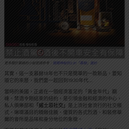
更多關於慕赫的小秘密請參考：
撥開神秘的2.81「慕赫」面紗
其實，這一支慕赫18年也不只是簡單的一款新品，要知
道它的來歷，我們要一起回到1930年代…
當時的美國，正處在一個經濟富足的「黃金年代」巔
峰。禁酒令剛結束的紐約，是引領金融和經濟的中心，
私人俱樂部和
「威士忌社交」
是上流社會流行的社交模
式。琳瑯滿目的精緻佳餚、優質的各式烈酒、和裝修華
麗的會所是品味和身分地位的象徵。