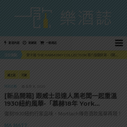
影音內容
新鮮貨
一飲商店
美國正式恢復蘇格蘭威士忌零關稅！烈酒產業再次迎來重磅利多
注目焦點
麥卡倫 THE HARMONY COLLECTION 第六版最終章 -《椰風煖韻》
角嗨尬炸物X爽快這一步，角瓶攜手頂呱呱 全新套餐限時登場
「MONSTER NIGHT OUT 魔爪特調之夜」盛夏刮起派對旋風！
三得利六ROKU琴酒旬系列「柚子雪見」限量登場！首款罐裝GIN SODA 10月同步上市
美國正式恢復蘇格蘭威士忌零關稅！烈酒產業再次迎來重磅利多
威士忌
行家
麥卡倫 THE HARMONY COLLECTION 第六版最終章 -《椰風煖韻》
特別企劃
五月 8, 2020
[新品開箱] 跟威士忌達人黑老闆一起重溫
1930紐約風華-「慕赫18年 York
House」
復刻1930紐約行家品味，Mortlach傳奇酒款風華再現！
MA MATT