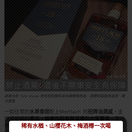
慕赫18年 York House 使用雪莉桶和波本桶雙桶熟成，酒體相當甜美溫順、層
次豐富
一如往常的
水果香甜
配上Mortlach 的
招牌油潤感
，主
體是明顯的
香瓜，蜂蜜的甜香與溫暖的木質薰香
，尾韻
稀有水楢、山櫻花木、梅酒樽一次喝
帶上一絲
煙燻感
，杯底居然還有點
香茅味與焦糖
。比起