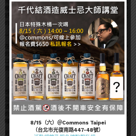
先前的版本，華麗的外衣被褪下了，但卻也多了一份溫
暖與親切。我想在這不宜出門的時期，這是適合在家中
舒服
小酌
，暫時讓自己進入酒的美好世界、並脫離現在
的抑鬱不歡的一個選擇。
——
在酒吧中，小編、黑老闆和一群威士忌愛好者舉起手中
的酒杯，看著其中慕赫
18
的琥珀色酒液、輕輕啜飲一
口，口鼻中甜美的酒香帶大家一瞬間穿越了時空，猶如
置身酩家俱樂部中
…
「啊～不愧是酩家首選啊！」
想要體驗看看當時的紐約行家風華嗎？慕赫不定期於帝
亞吉歐威士忌會所舉辦品酩會，不但可以喝到多款慕赫
酒款，還有精緻的餐酒搭配，就彷彿來到當時黃金年代
的紐約俱樂部一樣～身為威士忌行家的你千萬不要錯過
囉！
8/15（六）＠Commons Taipei
（台北市光復南路447-48號）
更多資訊可以參考官方網站：
點我了解
>>