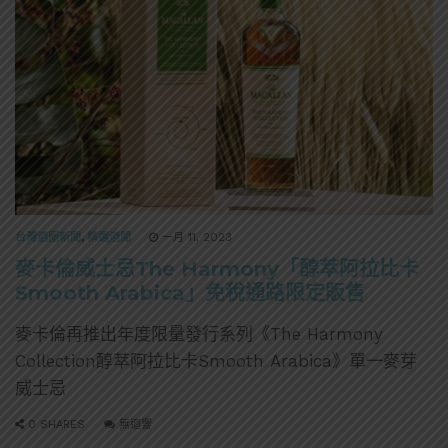
台灣酒圈新聞
,
精選酒聞
一月 11, 2023
麥卡倫威士忌The Harmony「醇萃阿拉比卡
Smooth Arabica」免稅通路限定販售
麥卡倫再推出年度限量發行系列《The Harmony
Collection醇萃阿拉比卡Smooth Arabica》單一麥芽
威士忌
0 SHARES
無迴響