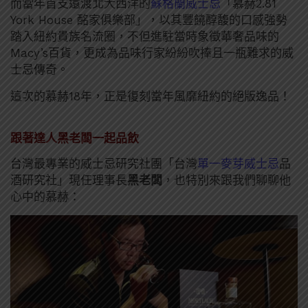
而當年首支遠渡北大西洋的
蘇格蘭威士忌
「慕赫2.81
York House 酩家俱樂部」，以其豐饒醇馥的口感強勢
踏入紐約貴族名流圈，不但進駐當時象徵華奢品味的
Macy’s百貨，更成為品味行家紛紛吹捧且一瓶難求的威
士忌傳奇。
這次的慕赫18年，正是復刻當年風靡紐約的絕版逸品！
跟著達人黑老闆一起品飲
台灣最專業的威士忌研究社團「台灣
單一麥芽威士忌
品
酒研究社」現任理事長
黑老闆
，也特別來跟我們聊聊他
心中的慕赫：