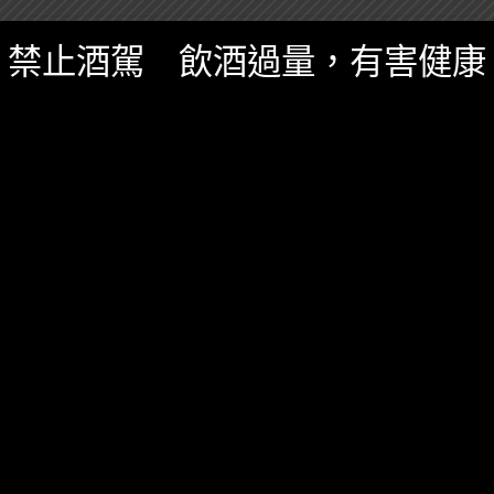
禁止酒駕 飲酒過量，有害健康
誠實酒記
調酒
酒吧
特別企劃
,
誠實酒記
一月 27, 2022
[誠實酒記] The Fridge Bar- 冰櫃後的精緻秘
密酒吧（台北市大安區）
看起來像是個三明治店，其實推開冰箱門，裡面別有洞