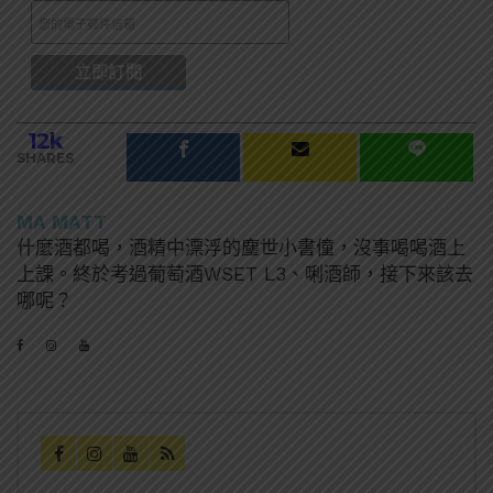
12k
SHARES
MA MATT
什麼酒都喝，酒精中漂浮的塵世小書僮，沒事喝喝酒上
上課。終於考過葡萄酒WSET L3、唎酒師，接下來該去
哪呢？