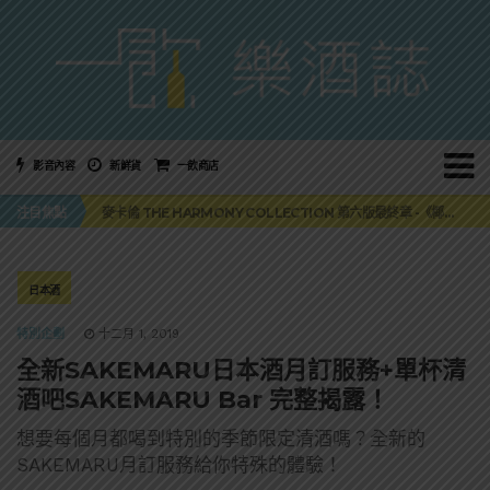
影音內容
新鮮貨
一飲商店
美國正式恢復蘇格蘭威士忌零關稅！烈酒產業再次迎來重磅利多
麥卡倫 THE HARMONY COLLECTION 第六版最終章 -《椰風煖韻》
注目焦點
角嗨尬炸物X爽快這一步，角瓶攜手頂呱呱 全新套餐限時登場
「MONSTER NIGHT OUT 魔爪特調之夜」盛夏刮起派對旋風！
三得利六ROKU琴酒旬系列「柚子雪見」限量登場！首款罐裝GIN SODA 10月同步上市
美國正式恢復蘇格蘭威士忌零關稅！烈酒產業再次迎來重磅利多
麥卡倫 THE HARMONY COLLECTION 第六版最終章 -《椰風煖韻》
日本酒
特別企劃
十二月 1, 2019
全新SAKEMARU日本酒月訂服務+單杯清
酒吧SAKEMARU Bar 完整揭露！
想要每個月都喝到特別的季節限定清酒嗎？全新的
SAKEMARU月訂服務給你特殊的體驗！