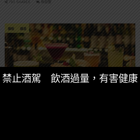
793 SHARES
無迴響
課程
調酒
禁止酒駕 飲酒過量，有害健康
特別企劃
一月 8, 2021
Fourplay調酒線上課程體驗心得- 大師從零開
始教你學調酒！