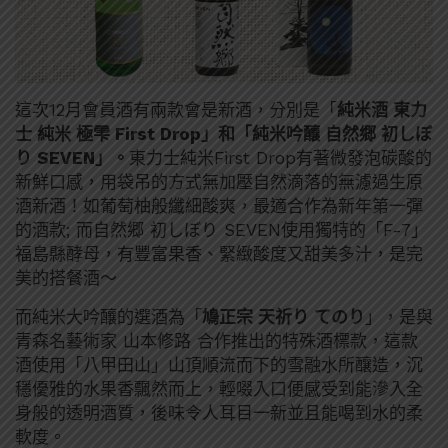
這次12月會員酒有兩款會是新酒，分別是「
純米酒
東力
士
純米
極
雫
First Drop」和「
純米吟釀
自然郷
初しぼ
り
SEVEN
」。
東力士
純米
First Drop有著微發泡碳酸的
新鮮口感，用袋吊的方式無加壓自然滴落的無濾過生原
酒新酒！如葡萄柚般纖細酸爽，最適合作為新年第一彈
的酒款; 而
自然郷
初しぼり
SEVEN使用獨特的「F-7」
福島縣酵母，有豐富果香、緊緻酸度又甜美多汁，是完
美的搭餐酒～
而純米大吟釀的選酒為「
鳩正宗
天祈り
てのり
」，
是與
青森名藝術家
山本修路
合作推出的特殊酒標款，
這款
酒使用「八甲田山」山頂順流而下的雪融水所釀造，
沉
穩優雅的水果香飄然而上，輕啜入口便感受到能滲入全
身般的透明酒質，後味令人耳目一新並且能喝到水的柔
軟度。