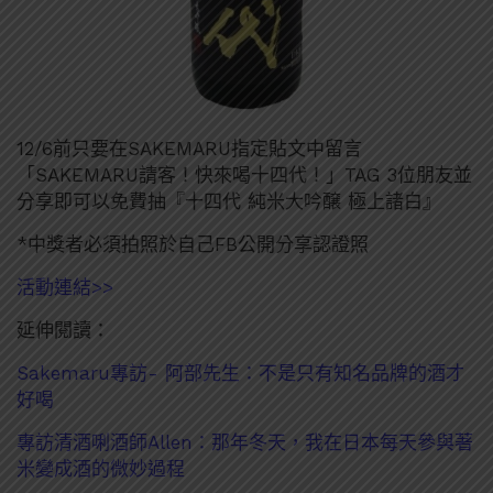
12/6前
只要在
SAKEMARU
指定貼文中留言
「
SAKEMARU
請客！快來喝十四代！」
TAG 3
位朋友並
分享即可以免費抽『十四代
純米大吟醸
極上諸白』
*
中獎者必須拍照於自己
FB
公開分享認證照
活動連結>>
延伸閱讀：
Sakemaru專訪- 阿部先生：不是只有知名品牌的酒才
好喝
專訪清酒唎酒師Allen：那年冬天，我在日本每天參與著
米變成酒的微妙過程