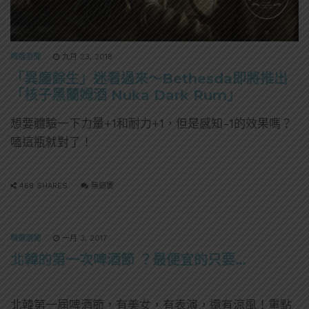
精選酒聞
九月 23, 2018
「異塵餘生」迷看過來～Bethesda即將推出
「核子黑蘭姆酒 Nuka Dark Rum」
想要體驗一下力量+1和耐力+1，但是感知-1的效果嗎？
嗑這瓶就對了！
468 SHARES
無迴響
精選酒聞
一月 3, 2017
北韓的第一次啤酒節 ？最便宜的只要…
北韓第一屆啤酒節，有美女，有表演，還有涼風！重點