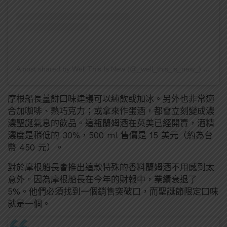
A post shared by Well This Is New (@_well_this_is_new_)
on
Oct
摩根船長薑餅口味建議可以純飲或加冰。另外也非常適
合加咖啡、熱巧克力；或拿來作蛋酒，都會立刻變成濃
濃聖誕氣息的飲品。這瓶蘭姆酒在英美已經開賣，酒精
濃度是稍低的 30%，500 ml 售價是 15 美元（約為台
幣 450 元）。
對於摩根船長會推出這款特殊的香料蘭姆酒不用感到太
意外。因為摩根船長在今年的財報中，業績衰退了
5%。他們必須找到一個銷售突破口，而聖誕節限定口味
就是一個。