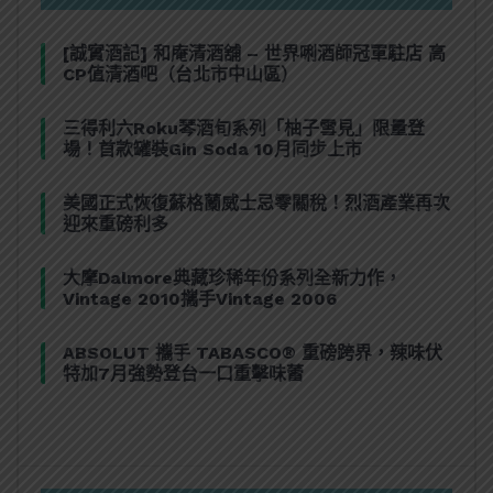
[誠實酒記] 和庵清酒舖 – 世界唎酒師冠軍駐店 高
CP值清酒吧（台北市中山區）
三得利六Roku琴酒旬系列「柚子雪見」限量登
場！首款罐裝Gin Soda 10月同步上市
美國正式恢復蘇格蘭威士忌零關稅！烈酒產業再次
迎來重磅利多
大摩Dalmore典藏珍稀年份系列全新力作，
Vintage 2010攜手Vintage 2006
ABSOLUT 攜手 TABASCO® 重磅跨界，辣味伏
特加7月強勢登台一口重擊味蕾