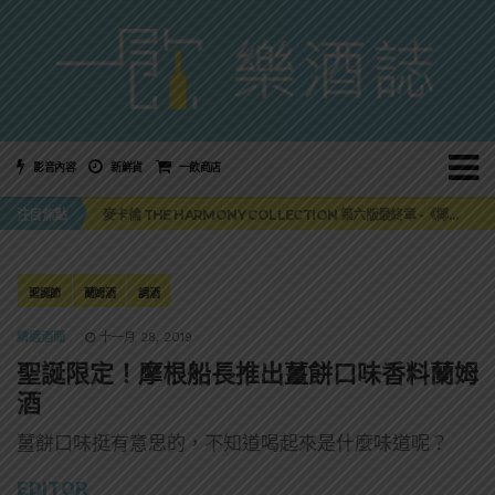
影音內容
新鮮貨
一飲商店
美國正式恢復蘇格蘭威士忌零關稅！烈酒產業再次迎來重磅利多
注目焦點
麥卡倫 THE HARMONY COLLECTION 第六版最終章 -《椰風煖韻》
角嗨尬炸物X爽快這一步，角瓶攜手頂呱呱 全新套餐限時登場
「MONSTER NIGHT OUT 魔爪特調之夜」盛夏刮起派對旋風！
三得利六ROKU琴酒旬系列「柚子雪見」限量登場！首款罐裝GIN SODA 10月同步上市
美國正式恢復蘇格蘭威士忌零關稅！烈酒產業再次迎來重磅利多
聖誕節
蘭姆酒
調酒
麥卡倫 THE HARMONY COLLECTION 第六版最終章 -《椰風煖韻》
精選酒聞
十一月 28, 2019
聖誕限定！摩根船長推出薑餅口味香料蘭姆
酒
薑餅口味挺有意思的，不知道喝起來是什麼味道呢？
EDITOR