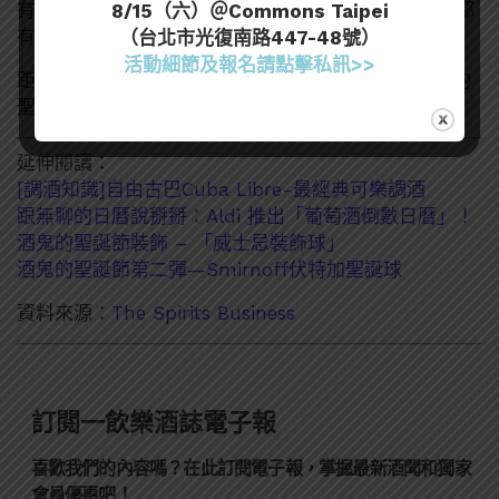
有，甚至連今夏美國最流行的hard seltzer 酒精蘇打都
8/15（六）＠Commons Taipei
有 Advent Calendar
（台北市光復南路447-48號）
活動細節及報名請點擊私訊>>
距離聖誕節還有一陣子，或許之後還會看到更多有趣的
聖誕限定商品有說不定。
延伸閱讀：
[調酒知識]自由古巴Cuba Libre-最經典可樂調酒
跟無聊的日曆說掰掰：Aldi 推出「葡萄酒倒數日曆」！
酒鬼的聖誕節裝飾 – 「威士忌裝飾球」
酒鬼的聖誕節第二彈—Smirnoff伏特加聖誕球
資料來源：
The Spirits Business
訂閱一飲樂酒誌電子報
喜歡我們的內容嗎？在此訂閱電子報，掌握最新酒聞和獨家
會員優惠吧！