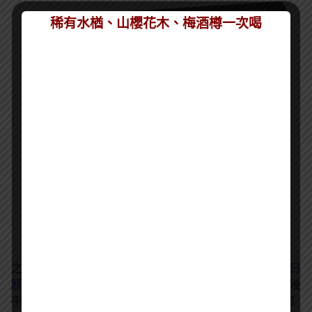
稀有水楢、山櫻花木、梅酒樽一次喝
之前有跟大家介紹過德國連鎖超市 Aldi 的
葡萄酒倒數日
曆
，但現在還有許多其他酒類的 Advent Calendar。幾
乎所有酒類的有，啤酒、威士忌、蘭姆酒、伏特加等都