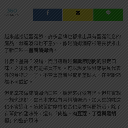
360
SHARES
越來越接近聖誕節，許多品牌也都推出具有聖誕氣息的
產品。就連酒類也不意外，像是蘭姆酒摩根船長就推出
了新口味—
薑餅蘭姆酒
。
什麼？薑餅？沒錯，而且這還是
聖誕節期間的限定口
味
，之後想要可能還買不到。可以說是聖誕節最具代表
性的食物之一了，不管事薑餅屋或是薑餅人，在聖誕節
都不可或缺。
但是拿來做成蘭姆酒口味，聽起來好像有怪。但其實想
一想也還好，畢竟本來就有香料蘭姆酒，加入薑的味道
也不會違和。這款薑餅摩根船長也是香料蘭姆酒，除了
有薑餅的甜味外，還有「
肉桂、肉豆蔻、丁香與黑胡
椒
」的些許風味。