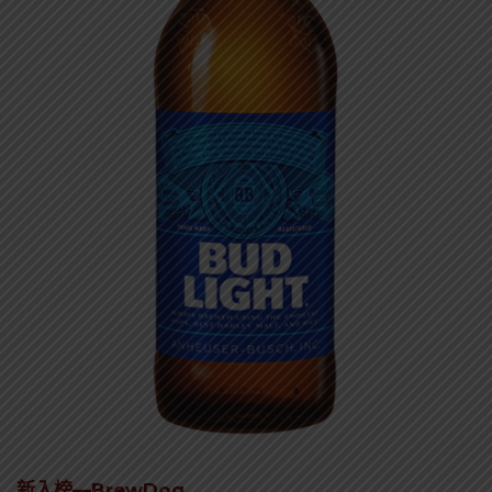
新入榜—BrewDog