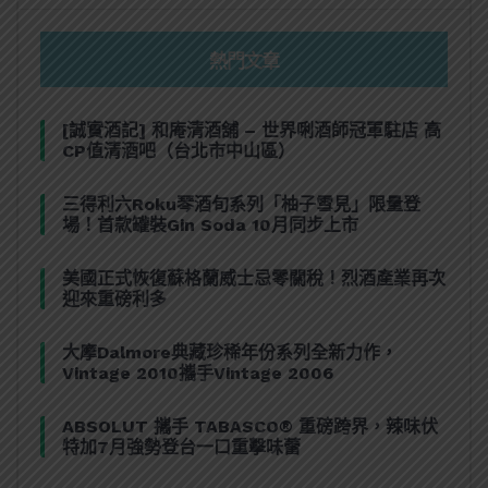
熱門文章
[誠實酒記] 和庵清酒舖 – 世界唎酒師冠軍駐店 高
CP值清酒吧（台北市中山區）
三得利六Roku琴酒旬系列「柚子雪見」限量登
場！首款罐裝Gin Soda 10月同步上市
美國正式恢復蘇格蘭威士忌零關稅！烈酒產業再次
迎來重磅利多
大摩Dalmore典藏珍稀年份系列全新力作，
Vintage 2010攜手Vintage 2006
ABSOLUT 攜手 TABASCO® 重磅跨界，辣味伏
特加7月強勢登台一口重擊味蕾