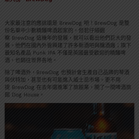
大家最注意的應該還是 BrewDog 吧！BrewDog 是整
份名單中少數精釀啤酒起家的，但若仔細觀
察 BrewDog 這幾年的發展，就可以看出他們巨大的發
展。他們在國內外皆興建了許多新酒吧與釀酒廠；旗下
最知名產品 Punk IPA 不僅是英國最受歡迎的精釀啤
酒，也銷往世界各地。
除了啤酒外，BrewDog 也預計會生產自己品牌的琴酒
與伏特加，甚至也有可能進入威士忌市場。更不用
提 BrewDog 在去年還進軍了旅館業，開了一間啤酒旅
館 Dog House。