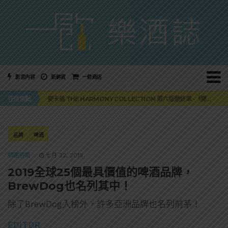
影音內容
新鮮貨
一飲商店
美國正式恢復蘇格蘭威士忌零關稅！烈酒產業再次迎來重磅利多
注目焦點
麥卡倫 THE HARMONY COLLECTION 第六版最終章 -《椰風煖韻》
角嗨尬炸物X爽快這一步，角瓶攜手頂呱呱 全新套餐限時登場
「MONSTER NIGHT OUT 魔爪特調之夜」盛夏刮起派對旋風！
三得利六ROKU琴酒旬系列「柚子雪見」限量登場！首款罐裝GIN SODA 10月同步上市
美國正式恢復蘇格蘭威士忌零關稅！烈酒產業再次迎來重磅利多
品牌
啤酒
麥卡倫 THE HARMONY COLLECTION 第六版最終章 -《椰風煖韻》
精選酒聞
七月 22, 2019
2019全球25個最具價值的啤酒品牌，
BrewDog也名列其中！
除了BrewDog入榜外，許多亞洲品牌也名列前茅！
EDITOR