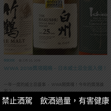
精選酒聞
三月 23, 2018
WWA 2018獎項揭曉 – 日本威士忌全面入侵！
一年一度的威士忌盛事 - WWA開獎囉！今年的獎落誰
家？
禁止酒駕 飲酒過量，有害健康
949 SHARES
無迴響