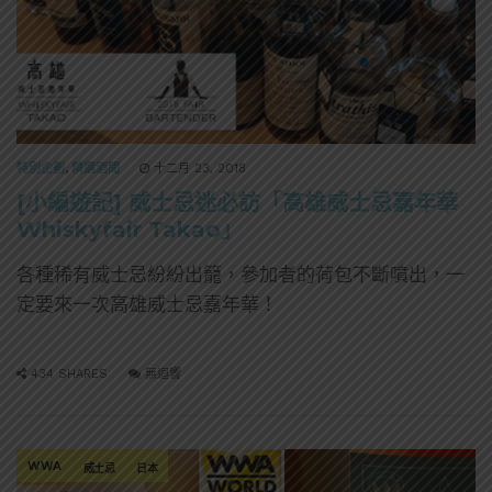
特別企劃
,
精選酒聞
十二月 23, 2018
[小編遊記] 威士忌迷必訪「高雄威士忌嘉年華
Whiskyfair Takao」
各種稀有威士忌紛紛出籠，參加者的荷包不斷噴出，一
定要來一次高雄威士忌嘉年華！
434 SHARES
無迴響
WWA
威士忌
日本