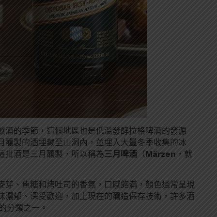
釀酒的季節，這個地區也是低溫發酵拉格啤酒的發源
三月釀製的酒埋藏至山洞內，並埋入大量冬季收集的冰
這批酒是三月釀製，所以稱為
三月啤酒
（
Märzen
，就
麥芽、焦糖和烤吐司的香氣，口感飽滿，顏色通常呈現
味濃郁、深受歡迎，加上現在的釀造保存技術，許多酒
酒的分類之一。