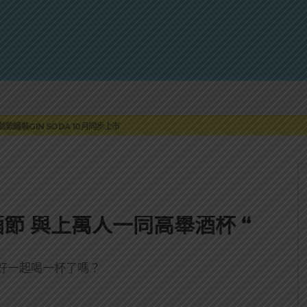
蓮瓜農品牌「阿強西瓜」
罐裝GIN SODA 10月同步上市
來重磅利多
 2010攜手VINTAGE 2006
伏特加7月強勢登台一口重擊味蕾
蓮瓜農品牌「阿強西瓜」
罐裝GIN SODA 10月同步上市
節 與上萬人一同高舉酒杯 “
好一起喝一杯了嗎？