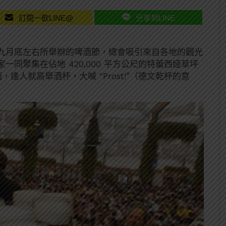
訂閱一飲LINE@
分享到LINE
九月底左右所舉辦的啤酒節，總會吸引來自各地的觀光
同聚集在佔地 420,000 平方公尺的特蕾西娅草坪
，逢人就高舉酒杯，大喊 “Prost!”（德文乾杯的意