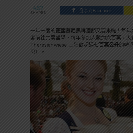
457
分享到Facebook
SHARES
一年一度的
德國慕尼黑
啤酒節又要來啦！每年
客前往共襄盛舉，每年參加人數約六百萬，大家一
Theresienwiese 上狂飲超過
七百萬公升
的啤酒
思）。