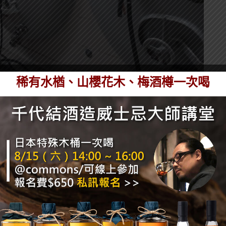
稀有水楢、山櫻花木、梅酒樽一次喝
的啤酒：三月啤酒（Märzen）與十月節慶啤酒