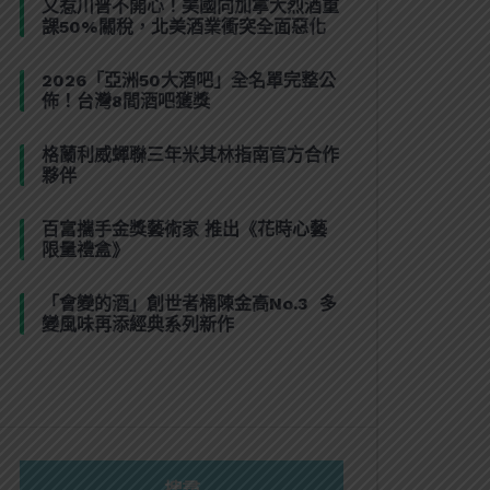
又惹川普不開心！美國向加拿大烈酒重
課50%關稅，北美酒業衝突全面惡化
2026「亞洲50大酒吧」全名單完整公
佈！台灣8間酒吧獲獎
格蘭利威蟬聯三年米其林指南官方合作
夥伴
百富攜手金獎藝術家 推出《花時心藝
限量禮盒》
「會變的酒」創世者桶陳金高No.3 多
變風味再添經典系列新作