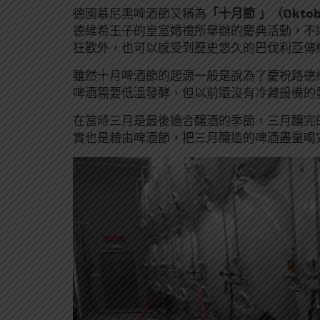
德國慕尼黑啤酒節又稱為
「十月節 」（Oktob
德維希王子的皇室婚禮所舉辦的慶典活動，不
狂歡外，也可以感受到歷史悠久的巴伐利亞傳
雖然十月啤酒節的起源一般是說為了慶祝路德
啤酒需要低溫發酵，但以前還沒有冷藏設備的
在當時三月是最後適合釀酒的季節，三月釀完
實也是藉由啤酒節，把三月釀造的啤酒盡量喝