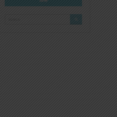
搜尋
SEARCH
SEARCH
FOR: