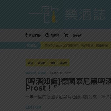
影音內容
新鮮貨
一飲商店
萬眾敲碗如期回歸！SUNMAI金色三麥3度攜手花
注目焦點
三得利六ROKU琴酒旬系列「柚子雪見」限量登場！首款
美國正式恢復蘇格蘭威士忌零關稅！烈酒產業再次迎
大摩DALMORE典藏珍稀年份系列全新力作，VINTAGE
ABSOLUT 攜手 TABASCO® 重磅跨界，辣味
萬眾敲碗如期回歸！SUNMAI金色三麥3度攜手花
啤酒
啤酒節
德國
慕尼黑
三得利六ROKU琴酒旬系列「柚子雪見」限量登場！首款
啤酒知識
,
知識庫
九月 16, 2025
[啤酒知識]德國慕尼黑啤酒
Prost！”
一年一度的德國慕尼黑啤酒節即將到來，準備
EDITOR