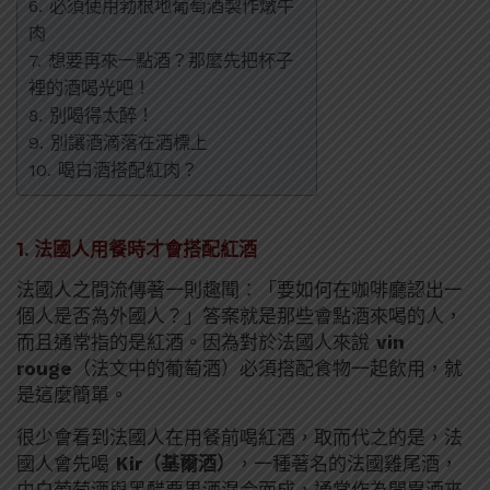
6. 必須使用勃根地葡萄酒製作燉牛
肉
7. 想要再來一點酒？那麼先把杯子
裡的酒喝光吧！
8. 別喝得太醉！
9. 別讓酒滴落在酒標上
10. 喝白酒搭配紅肉？
1. 法國人用餐時才會搭配紅酒
法國人之間流傳著一則趣聞：「要如何在咖啡廳認出一
個人是否為外國人？」答案就是那些會點酒來喝的人，
而且通常指的是紅酒。因為對於法國人來說
vin
rouge
（法文中的葡萄酒）必須搭配食物一起飲用，就
是這麼簡單。
很少會看到法國人在用餐前喝紅酒，取而代之的是，法
國人會先喝
Kir（
基爾酒）
，一種著名的法國雞尾酒，