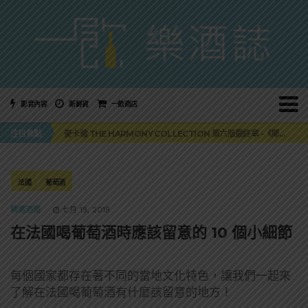
影音內容
新鮮貨
一飲商店
美國正式恢復蘇格蘭威士忌零關稅！烈酒產業再次迎來重磅利多
注目焦點
麥卡倫 THE HARMONY COLLECTION 第六版最終章 -《椰風煖韻》
角嗨尬炸物X爽快這一步，角瓶攜手頂呱呱 全新套餐限時登場
「MONSTER NIGHT OUT 魔爪特調之夜」盛夏刮起派對旋風！
三得利六ROKU琴酒旬系列「柚子雪見」限量登場！首款罐裝GIN SODA 10月同步上市
美國正式恢復蘇格蘭威士忌零關稅！烈酒產業再次迎來重磅利多
法國
葡萄酒
麥卡倫 THE HARMONY COLLECTION 第六版最終章 -《椰風煖韻》
精選酒聞
七月 19, 2018
在法國喝葡萄酒時應該留意的 10 個小細節
每個國家都存在著不同的當地文化特色，讓我們一起來
了解在法國喝葡萄酒有什麼該留意的地方！