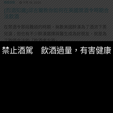
精選酒聞
十月 19, 2025
[烈酒知識]邱吉爾教你如何在美國禁酒令時期合
法飲酒
在禁酒令那段難過的時期，無數美國醉漢為了酒流下男
兒淚；但也有不少醉漢選擇與醫生成為好朋友，就是為
了取得合法的「飲酒處方簽」。
禁止酒駕 飲酒過量，有害健康
8 SHARES
無迴響
調酒
酒吧