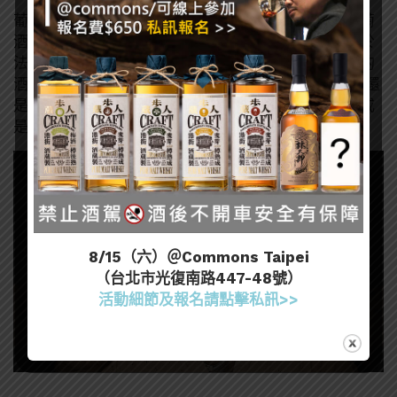
葡萄酒應該要細膩的啜飲，而不是一次性地猛喝，葡萄
酒是值得細細品嚐的。美好的一餐搭配上葡萄酒，對於
法國人來說是很重要的，所以他們不會浪費一絲一毫的
酒。 一旦用餐結束，就別再要求更多的葡萄酒，當然還
是可以繼續喝，但是來點別的吧！或許是干邑白蘭地或
是其他餐後酒。
8/15（六）＠Commons Taipei
（台北市光復南路447-48號）
活動細節及報名請點擊私訊>>