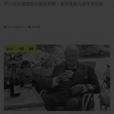
不只名字連類型也是很狂啊！竟然長達九個字來形容
161 SHARES
無迴響
威士忌
烈酒
香檳