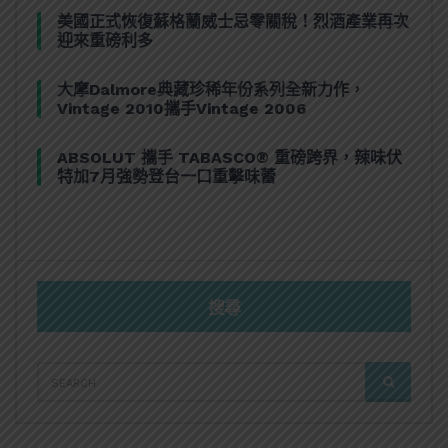
美國正式恢復蘇格蘭威士忌零關稅！烈酒產業再次
迎來重磅利多
大摩Dalmore典藏珍稀年份系列全新力作，
Vintage 2010攜手Vintage 2006
ABSOLUT 攜手 TABASCO® 重磅跨界，辣味伏
特加7月強勢登台一口重擊味蕾
搜尋
SEARCH
SEARCH
FOR: