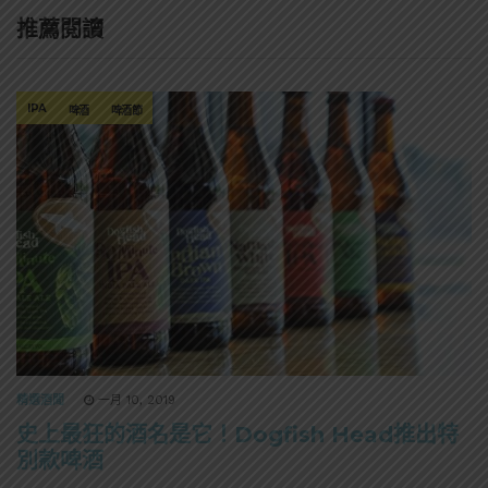
推薦閱讀
IPA
啤酒
啤酒節
精選酒聞
一月 10, 2019
史上最狂的酒名是它！Dogfish Head推出特
別款啤酒