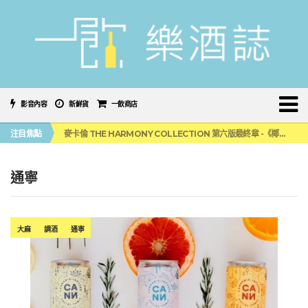
影音內容
新鮮貨
一飲商店
美國正式恢復蘇格蘭威士忌零關稅！烈酒產業再次迎來重磅利多
注目焦點
麥卡倫 THE HARMONY COLLECTION 第六版最終章 -《椰風煖韻》
角嗨尬炸物X爽快這一步，角瓶攜手頂呱呱 全新套餐限時登場
「MONSTER NIGHT OUT 魔爪特調之夜」盛夏刮起派對旋風！
三得利六ROKU琴酒旬系列「柚子雪見」限量登場！首款罐裝GIN SODA 10月同步上市
通寧
美國正式恢復蘇格蘭威士忌零關稅！烈酒產業再次迎來重磅利多
麥卡倫 THE HARMONY COLLECTION 第六版最終章 -《椰風煖韻》
大麻
調酒
通寧