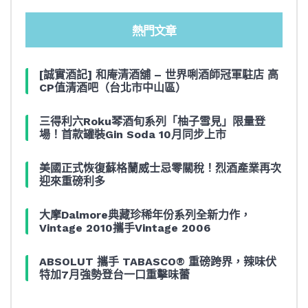
熱門文章
[誠實酒記] 和庵清酒舖 – 世界唎酒師冠軍駐店 高
CP值清酒吧（台北市中山區）
三得利六Roku琴酒旬系列「柚子雪見」限量登
場！首款罐裝Gin Soda 10月同步上市
美國正式恢復蘇格蘭威士忌零關稅！烈酒產業再次
迎來重磅利多
大摩Dalmore典藏珍稀年份系列全新力作，
Vintage 2010攜手Vintage 2006
ABSOLUT 攜手 TABASCO® 重磅跨界，辣味伏
特加7月強勢登台一口重擊味蕾