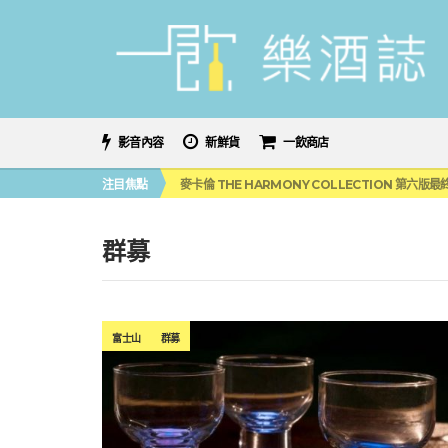
影音內容
新鮮貨
一飲商店
美國正式恢復蘇格蘭威士忌零關稅！烈酒產業再次迎
注目焦點
麥卡倫 THE HARMONY COLLECTION 第六版
角嗨尬炸物X爽快這一步，角瓶攜手頂呱呱 全新套餐
「MONSTER NIGHT OUT 魔爪特調之夜」盛夏
三得利六ROKU琴酒旬系列「柚子雪見」限量登場！首款
群募
美國正式恢復蘇格蘭威士忌零關稅！烈酒產業再次迎
麥卡倫 THE HARMONY COLLECTION 第六版
富士山
群募