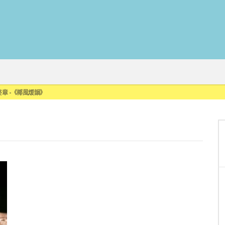
來重磅利多
最終章 -《椰風煖韻》
限時登場
刮起派對旋風！
罐裝GIN SODA 10月同步上市
來重磅利多
最終章 -《椰風煖韻》