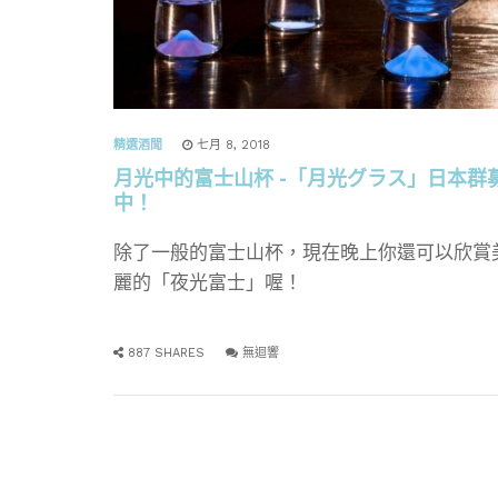
精選酒聞
七月 8, 2018
月光中的富士山杯 -「月光グラス」日本群
中！
除了一般的富士山杯，現在晚上你還可以欣賞
麗的「夜光富士」喔！
887 SHARES
無迴響