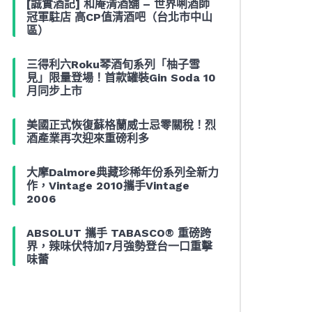
[誠實酒記] 和庵清酒舖 – 世界唎酒師
冠軍駐店 高CP值清酒吧（台北市中山
區）
三得利六Roku琴酒旬系列「柚子雪
見」限量登場！首款罐裝Gin Soda 10
月同步上市
美國正式恢復蘇格蘭威士忌零關稅！烈
酒產業再次迎來重磅利多
大摩Dalmore典藏珍稀年份系列全新力
作，Vintage 2010攜手Vintage
2006
ABSOLUT 攜手 TABASCO® 重磅跨
界，辣味伏特加7月強勢登台一口重擊
味蕾