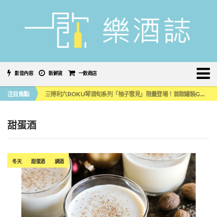
影音內容
新鮮貨
一飲商店
萬眾敲碗如期回歸！SUNMAI金色三麥3度攜手花蓮瓜農品牌「阿強西瓜」
注目焦點
三得利六ROKU琴酒旬系列「柚子雪見」限量登場！首款罐裝GIN SODA 10月同步上市
美國正式恢復蘇格蘭威士忌零關稅！烈酒產業再次迎來重磅利多
大摩DALMORE典藏珍稀年份系列全新力作，VINTAGE 2010攜手VINTAGE 2006
ABSOLUT 攜手 TABASCO® 重磅跨界，辣味伏特加7月強勢登台一口重擊味蕾
甜蛋酒
萬眾敲碗如期回歸！SUNMAI金色三麥3度攜手花蓮瓜農品牌「阿強西瓜」
三得利六ROKU琴酒旬系列「柚子雪見」限量登場！首款罐裝GIN SODA 10月同步上市
冬天
甜蛋酒
調酒