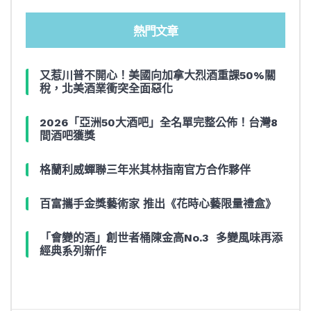
熱門文章
又惹川普不開心！美國向加拿大烈酒重課50%關
稅，北美酒業衝突全面惡化
2026「亞洲50大酒吧」全名單完整公佈！台灣8
間酒吧獲獎
格蘭利威蟬聯三年米其林指南官方合作夥伴
百富攜手金獎藝術家 推出《花時心藝限量禮盒》
「會變的酒」創世者桶陳金高No.3 多變風味再添
經典系列新作