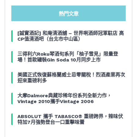
熱門文章
[誠實酒記] 和庵清酒舖 – 世界唎酒師冠軍駐店 高
CP值清酒吧（台北市中山區）
三得利六Roku琴酒旬系列「柚子雪見」限量登
場！首款罐裝Gin Soda 10月同步上市
美國正式恢復蘇格蘭威士忌零關稅！烈酒產業再次
迎來重磅利多
大摩Dalmore典藏珍稀年份系列全新力作，
Vintage 2010攜手Vintage 2006
ABSOLUT 攜手 TABASCO® 重磅跨界，辣味伏
特加7月強勢登台一口重擊味蕾