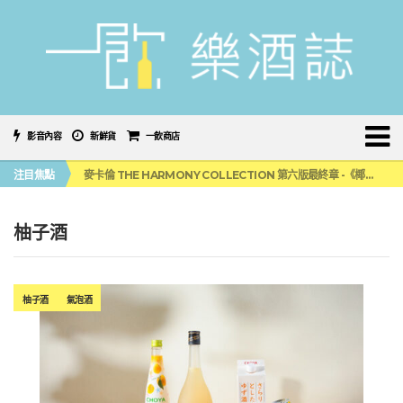
影音內容
新鮮貨
一飲商店
美國正式恢復蘇格蘭威士忌零關稅！烈酒產業再次迎來重磅利多
注目焦點
麥卡倫 THE HARMONY COLLECTION 第六版最終章 -《椰風煖韻》
角嗨尬炸物X爽快這一步，角瓶攜手頂呱呱 全新套餐限時登場
「MONSTER NIGHT OUT 魔爪特調之夜」盛夏刮起派對旋風！
三得利六ROKU琴酒旬系列「柚子雪見」限量登場！首款罐裝GIN SODA 10月同步上市
柚子酒
美國正式恢復蘇格蘭威士忌零關稅！烈酒產業再次迎來重磅利多
麥卡倫 THE HARMONY COLLECTION 第六版最終章 -《椰風煖韻》
柚子酒
氣泡酒