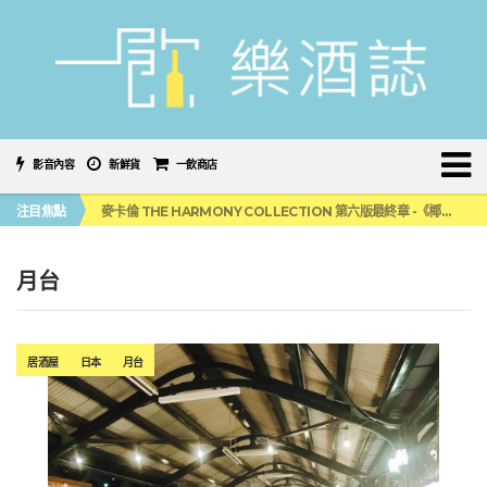
影音內容
新鮮貨
一飲商店
美國正式恢復蘇格蘭威士忌零關稅！烈酒產業再次迎來重磅利多
注目焦點
麥卡倫 THE HARMONY COLLECTION 第六版最終章 -《椰風煖韻》
角嗨尬炸物X爽快這一步，角瓶攜手頂呱呱 全新套餐限時登場
「MONSTER NIGHT OUT 魔爪特調之夜」盛夏刮起派對旋風！
三得利六ROKU琴酒旬系列「柚子雪見」限量登場！首款罐裝GIN SODA 10月同步上市
月台
美國正式恢復蘇格蘭威士忌零關稅！烈酒產業再次迎來重磅利多
麥卡倫 THE HARMONY COLLECTION 第六版最終章 -《椰風煖韻》
居酒屋
日本
月台