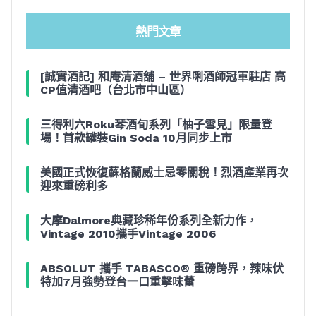
熱門文章
[誠實酒記] 和庵清酒舖 – 世界唎酒師冠軍駐店 高
CP值清酒吧（台北市中山區）
三得利六Roku琴酒旬系列「柚子雪見」限量登
場！首款罐裝Gin Soda 10月同步上市
美國正式恢復蘇格蘭威士忌零關稅！烈酒產業再次
迎來重磅利多
大摩Dalmore典藏珍稀年份系列全新力作，
Vintage 2010攜手Vintage 2006
ABSOLUT 攜手 TABASCO® 重磅跨界，辣味伏
特加7月強勢登台一口重擊味蕾