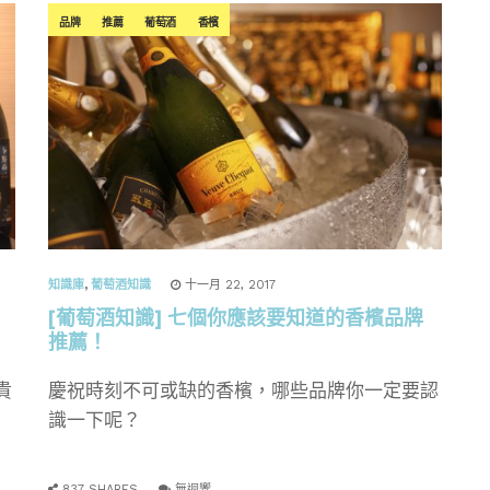
品牌
推薦
葡萄酒
香檳
知識庫
,
葡萄酒知識
十一月 22, 2017
[葡萄酒知識] 七個你應該要知道的香檳品牌
推薦！
貴
慶祝時刻不可或缺的香檳，哪些品牌你一定要認
識一下呢？
837 SHARES
無迴響