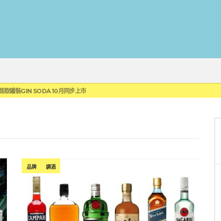
蓮瓜農品牌「阿強西瓜」
罐裝GIN SODA 10月同步上市
來重磅利多
 2010攜手VINTAGE 2006
伏特加7月強勢登台一口重擊味蕾
蓮瓜農品牌「阿強西瓜」
罐裝GIN SODA 10月同步上市
品牌
調酒