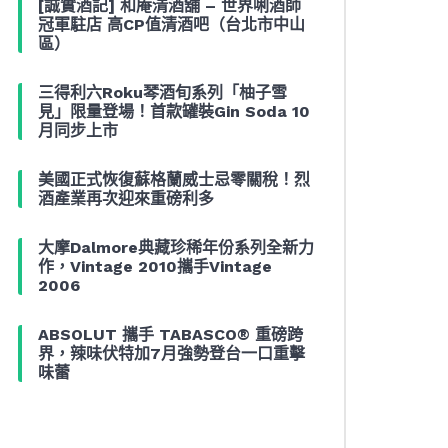
[誠實酒記] 和庵清酒舖 – 世界唎酒師
冠軍駐店 高CP值清酒吧（台北市中山
區）
三得利六Roku琴酒旬系列「柚子雪
見」限量登場！首款罐裝Gin Soda 10
月同步上市
美國正式恢復蘇格蘭威士忌零關稅！烈
酒產業再次迎來重磅利多
大摩Dalmore典藏珍稀年份系列全新力
作，Vintage 2010攜手Vintage
2006
ABSOLUT 攜手 TABASCO® 重磅跨
界，辣味伏特加7月強勢登台一口重擊
味蕾