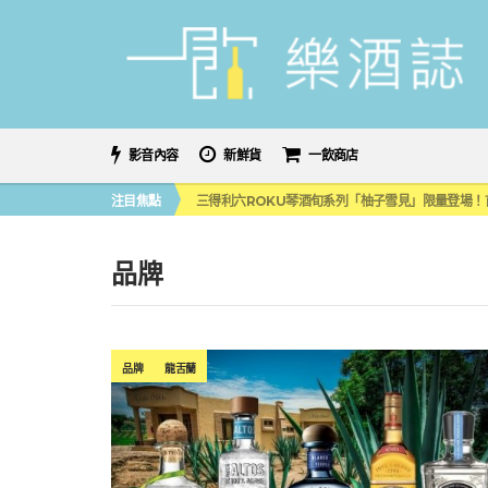
影音內容
新鮮貨
一飲商店
萬眾敲碗如期回歸！SUNMAI金色三麥3度攜手花
注目焦點
三得利六ROKU琴酒旬系列「柚子雪見」限量登場！首款
美國正式恢復蘇格蘭威士忌零關稅！烈酒產業再次迎
大摩DALMORE典藏珍稀年份系列全新力作，VINTAGE
ABSOLUT 攜手 TABASCO® 重磅跨界，辣味
品牌
萬眾敲碗如期回歸！SUNMAI金色三麥3度攜手花
三得利六ROKU琴酒旬系列「柚子雪見」限量登場！首款
品牌
龍舌蘭