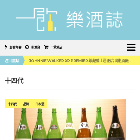
影音內容
新鮮貨
一飲商店
「MONSTER NIGHT OUT 魔爪特調之夜」盛夏刮起派對旋風！
注目焦點
JOHNNIE WALKER XR PREMIER 尊藏威士忌 融合消逝酒廠全球獨家上市
「BAD SPANIELS」便便狗玩具未損害傑克丹尼商標！纏訟12年官司再次逆轉
麥卡倫 THE HARMONY COLLECTION 第六版最終章 -《椰風煖韻》
角嗨尬炸物X爽快這一步，角瓶攜手頂呱呱 全新套餐限時登場
十四代
「MONSTER NIGHT OUT 魔爪特調之夜」盛夏刮起派對旋風！
JOHNNIE WALKER XR PREMIER 尊藏威士忌 融合消逝酒廠全球獨家上市
十四代
品牌
日本酒