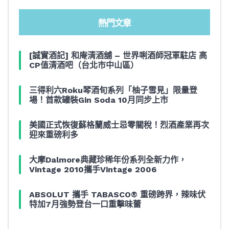
熱門文章
[誠實酒記] 和庵清酒舖 – 世界唎酒師冠軍駐店 高
CP值清酒吧（台北市中山區）
三得利六Roku琴酒旬系列「柚子雪見」限量登
場！首款罐裝Gin Soda 10月同步上市
美國正式恢復蘇格蘭威士忌零關稅！烈酒產業再次
迎來重磅利多
大摩Dalmore典藏珍稀年份系列全新力作，
Vintage 2010攜手Vintage 2006
ABSOLUT 攜手 TABASCO® 重磅跨界，辣味伏
特加7月強勢登台一口重擊味蕾