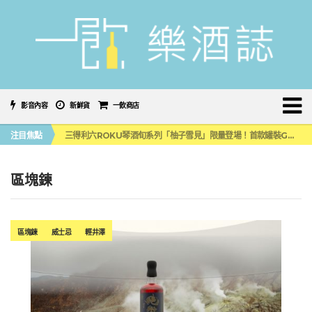
影音內容
新鮮貨
一飲商店
萬眾敲碗如期回歸！SUNMAI金色三麥3度攜手花蓮瓜農品牌「阿強西瓜」
注目焦點
三得利六ROKU琴酒旬系列「柚子雪見」限量登場！首款罐裝GIN SODA 10月同步上市
美國正式恢復蘇格蘭威士忌零關稅！烈酒產業再次迎來重磅利多
大摩DALMORE典藏珍稀年份系列全新力作，VINTAGE 2010攜手VINTAGE 2006
ABSOLUT 攜手 TABASCO® 重磅跨界，辣味伏特加7月強勢登台一口重擊味蕾
區塊鍊
萬眾敲碗如期回歸！SUNMAI金色三麥3度攜手花蓮瓜農品牌「阿強西瓜」
三得利六ROKU琴酒旬系列「柚子雪見」限量登場！首款罐裝GIN SODA 10月同步上市
區塊鍊
威士忌
輕井澤