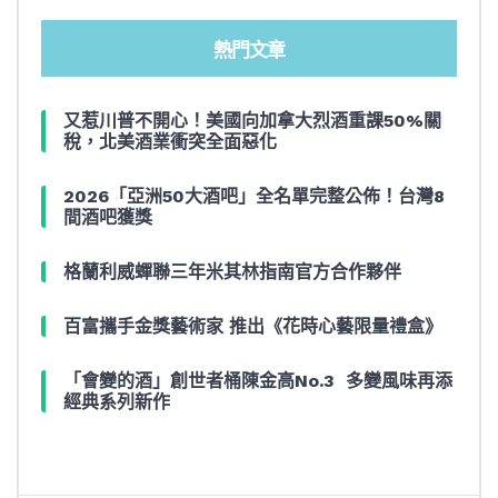
熱門文章
又惹川普不開心！美國向加拿大烈酒重課50%關
稅，北美酒業衝突全面惡化
2026「亞洲50大酒吧」全名單完整公佈！台灣8
間酒吧獲獎
格蘭利威蟬聯三年米其林指南官方合作夥伴
百富攜手金獎藝術家 推出《花時心藝限量禮盒》
「會變的酒」創世者桶陳金高No.3 多變風味再添
經典系列新作