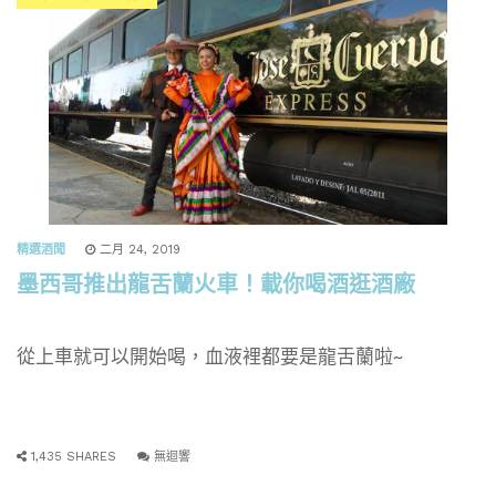
精選酒聞
二月 24, 2019
墨西哥推出龍舌蘭火車！載你喝酒逛酒廠
從上車就可以開始喝，血液裡都要是龍舌蘭啦~
1,435 SHARES
無迴響