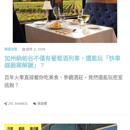
精選酒聞
四月 2, 2019
加州納帕谷不僅有葡萄酒列車，還能玩「快車
謀殺案解謎」？
百年火車直接載你吃美食、參觀酒莊，竟然還能玩密室
逃脫？
215 SHARES
無迴響
列車
調酒
龍舌蘭