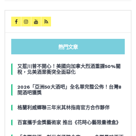
熱門文章
又惹川普不開心！美國向加拿大烈酒重課50%關
稅，北美酒業衝突全面惡化
2026「亞洲50大酒吧」全名單完整公佈！台灣8
間酒吧獲獎
格蘭利威蟬聯三年米其林指南官方合作夥伴
百富攜手金獎藝術家 推出《花時心藝限量禮盒》