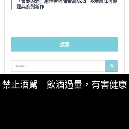
「會變的酒」創世者桶陳金高No.3 多變風味再添
經典系列新作
搜尋
SEARCH
SEARCH
FOR:
禁止酒駕 飲酒過量，有害健康
影音內容
新鮮貨
一飲商店
關於我們
服務條款
隱私權政策
影片專區