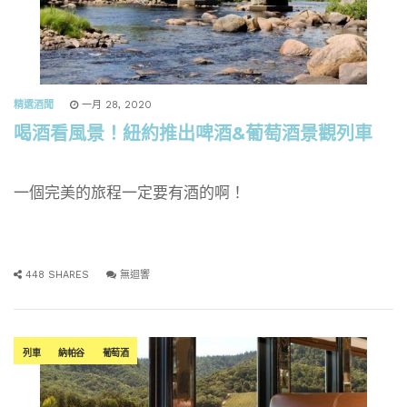
精選酒聞
一月 28, 2020
喝酒看風景！紐約推出啤酒&葡萄酒景觀列車
一個完美的旅程一定要有酒的啊！
448 SHARES
無迴響
列車
納帕谷
葡萄酒