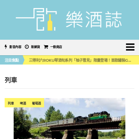
影音內容
新鮮貨
一飲商店
萬眾敲碗如期回歸！SUNMAI金色三麥3度攜手花蓮瓜農品牌「阿強西瓜」
注目焦點
三得利六ROKU琴酒旬系列「柚子雪見」限量登場！首款罐裝GIN SODA 10月同步上市
美國正式恢復蘇格蘭威士忌零關稅！烈酒產業再次迎來重磅利多
大摩DALMORE典藏珍稀年份系列全新力作，VINTAGE 2010攜手VINTAGE 2006
ABSOLUT 攜手 TABASCO® 重磅跨界，辣味伏特加7月強勢登台一口重擊味蕾
列車
萬眾敲碗如期回歸！SUNMAI金色三麥3度攜手花蓮瓜農品牌「阿強西瓜」
三得利六ROKU琴酒旬系列「柚子雪見」限量登場！首款罐裝GIN SODA 10月同步上市
列車
啤酒
葡萄酒