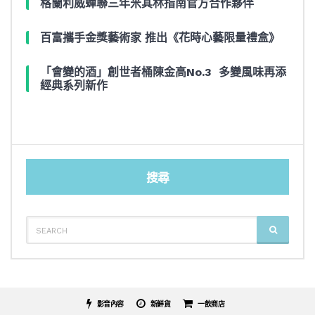
格蘭利威蟬聯三年米其林指南官方合作夥伴
百富攜手金獎藝術家 推出《花時心藝限量禮盒》
「會變的酒」創世者桶陳金高No.3 多變風味再添
經典系列新作
搜尋
SEARCH
SEARCH
FOR:
影音內容
新鮮貨
一飲商店