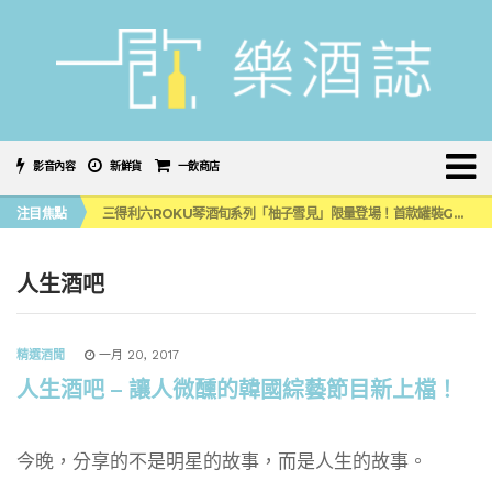
影音內容
新鮮貨
一飲商店
萬眾敲碗如期回歸！SUNMAI金色三麥3度攜手花蓮瓜農品牌「阿強西瓜」
注目焦點
三得利六ROKU琴酒旬系列「柚子雪見」限量登場！首款罐裝GIN SODA 10月同步上市
美國正式恢復蘇格蘭威士忌零關稅！烈酒產業再次迎來重磅利多
大摩DALMORE典藏珍稀年份系列全新力作，VINTAGE 2010攜手VINTAGE 2006
ABSOLUT 攜手 TABASCO® 重磅跨界，辣味伏特加7月強勢登台一口重擊味蕾
人生酒吧
萬眾敲碗如期回歸！SUNMAI金色三麥3度攜手花蓮瓜農品牌「阿強西瓜」
三得利六ROKU琴酒旬系列「柚子雪見」限量登場！首款罐裝GIN SODA 10月同步上市
精選酒聞
一月 20, 2017
人生酒吧 – 讓人微醺的韓國綜藝節目新上檔！
今晚，分享的不是明星的故事，而是人生的故事。