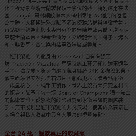
Tinoco，親手定義了品牌今日的風味輪廓。擁有食品生
化工程背景與龍舌蘭製程碩士學位的她，特別選用在法
國 Tronçais 森林細紋橡木大桶中陳釀 28 個月的酒體
為主體，大桶慢速熟成賦予酒液優雅結構與精緻香氣，
再點綴一絲為此版本專門蒸餾的無陳年龍舌蘭，增添明
亮龍舌蘭本質。深金色酒澤，交織龍舌蘭、椰子、烤木
頭、鮮香草、杏仁與肉桂等香味層層疊加。
「冠軍榮耀」的瓶身由 Clase Azul 自有陶瓷工
坊 Tradición Mazahua 馬薩瓦族工藝師耗時逾兩週全
手工打造完成。象牙白緞面瓶身纏繞 24K 金描繪緞帶，
徽章處鑲嵌天然孔雀石切片，瓶心更以立體金點象徵
「能量核心」。純手工製作，世界上沒有兩只完全相同
的瓶身，賦予了每一瓶 Spirit of Champions 獨一無二
的藝術靈魂。從繁複的紋飾雕刻到象徵榮耀的圖騰裝
飾，無不展現出冠軍榮耀的非凡氣場，使其成為高端社
交場合與私人收藏中最令人屏息的視覺焦點。
全台 24 瓶，謹獻真正的收藏家