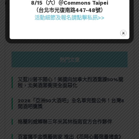
8/15（六）＠Commons Taipei
（台北市光復南路447-48號）
活動細節及報名請點擊私訊>>
熱門文章
又惹川普不開心！美國向加拿大烈酒重課50%關
稅，北美酒業衝突全面惡化
2026「亞洲50大酒吧」全名單完整公佈！台灣8
間酒吧獲獎
格蘭利威蟬聯三年米其林指南官方合作夥伴
百富攜手金獎藝術家 推出《花時心藝限量禮盒》