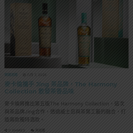
精選酒聞
八月 7, 2025
麥卡倫攜手 Jing 茶品牌，The Harmony
Collection 散發茶香品味
麥卡倫將推出第五版The Harmony Collection，這次
與茶品牌Jing合作，透過威士忌與茶葉工藝的融合，打
造兩款獨特酒款。
0 SHARES
無迴響