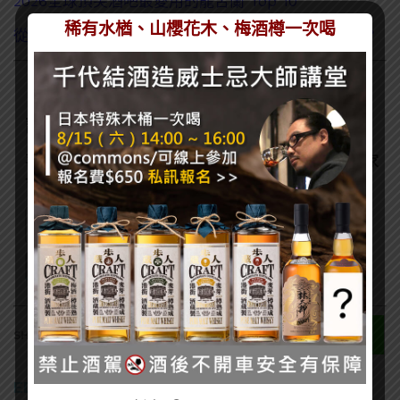
2026全球頂尖酒吧最愛用的龍舌蘭 Top 10
稀有水楢、山櫻花木、梅酒樽一次喝
從熱銷到五億公升庫存，龍舌蘭為何不再是市場寵兒？
訂閱一飲樂酒誌電子報
喜歡我們的內容嗎？在此訂閱電子報，掌握最新酒聞和獨家
會員優惠吧！
0
SHARES
EDITOR