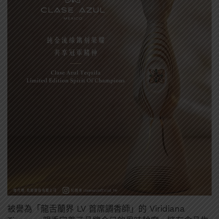
被譽為「龍舌蘭界 LV 首席調香師」的 Viridiana