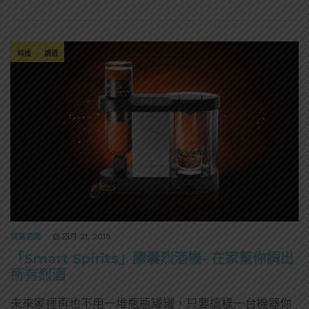
科技
調酒
精選酒聞
四月 21, 2019
「Smart Spirits」膠囊烈酒機- 在家幫你調出
所有烈酒
未來家裡再也不用一堆瓶瓶罐罐，只要這樣一台機器你