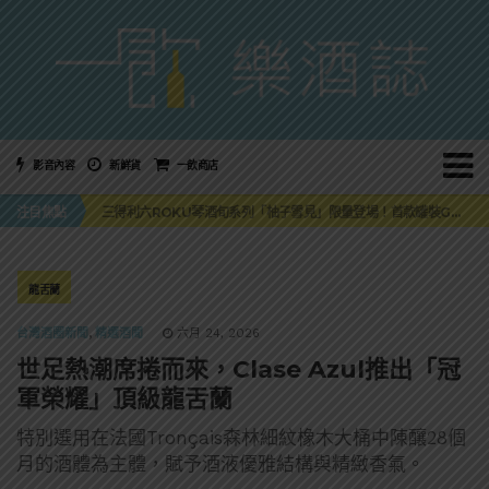
影音內容
新鮮貨
一飲商店
萬眾敲碗如期回歸！SUNMAI金色三麥3度攜手花蓮瓜農品牌「阿強西瓜」
注目焦點
三得利六ROKU琴酒旬系列「柚子雪見」限量登場！首款罐裝GIN SODA 10月同步上市
美國正式恢復蘇格蘭威士忌零關稅！烈酒產業再次迎來重磅利多
大摩DALMORE典藏珍稀年份系列全新力作，VINTAGE 2010攜手VINTAGE 2006
ABSOLUT 攜手 TABASCO® 重磅跨界，辣味伏特加7月強勢登台一口重擊味蕾
萬眾敲碗如期回歸！SUNMAI金色三麥3度攜手花蓮瓜農品牌「阿強西瓜」
龍舌蘭
三得利六ROKU琴酒旬系列「柚子雪見」限量登場！首款罐裝GIN SODA 10月同步上市
台灣酒圈新聞
,
精選酒聞
六月 24, 2026
世足熱潮席捲而來，Clase Azul推出「冠
軍榮耀」頂級龍舌蘭
特別選用在法國Tronçais森林細紋橡木大桶中陳釀28個
月的酒體為主體，賦予酒液優雅結構與精緻香氣。