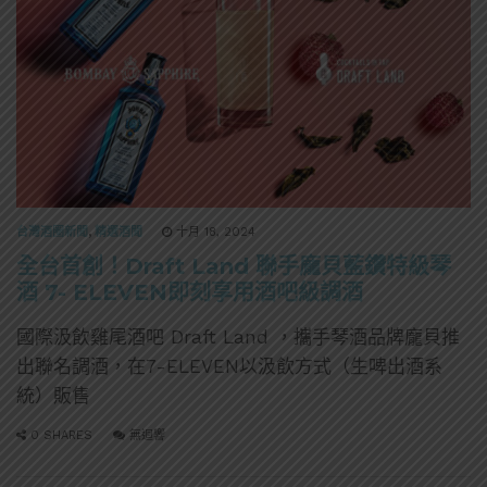
台灣酒圈新聞
,
精選酒聞
十月 18, 2024
全台首創！Draft Land 聯手龐貝藍鑽特級琴
酒 7- ELEVEN即刻享用酒吧級調酒
國際汲飲雞尾酒吧 Draft Land ，攜手琴酒品牌龐貝推
出聯名調酒，在7-ELEVEN以汲飲方式（生啤出酒系
統）販售
0 SHARES
無迴響