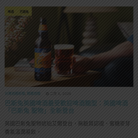
啤酒
巴斯兔
台灣酒圈新聞
,
精選酒聞
二月 5, 2026
巴斯兔英國啤酒最受歡迎啤酒類型：英國啤酒
「巴斯兔 聖物」全新登台
英國巴斯兔聖物琥珀艾爾登台，無麩質認證、蜜糖麥芽
香氣溫潤易飲。