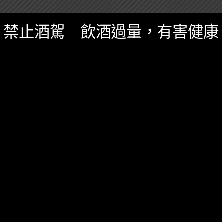
0 SHARES
無迴響
禁止酒駕 飲酒過量，有害健康
調酒
龍舌蘭
其他調酒知識
,
知識庫
,
精選酒聞
,
調酒知識
十一月 21, 2021
龍舌蘭+柚子醋？日本流行喝法可能會弄爛腎