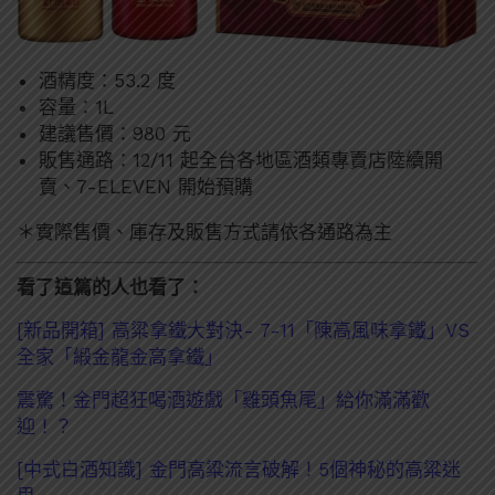
酒精度：53.2 度
容量：1L
建議售價：980 元
販售通路：12/11 起全台各地區酒類專賣店陸續開
賣、7-ELEVEN 開始預購
＊實際售價、庫存及販售方式請依各通路為主
看了這篇的人也看了：
[新品開箱] 高粱拿鐵大對決- 7-11「陳高風味拿鐵」VS
全家「緞金龍金高拿鐵」
震驚！金門超狂喝酒遊戲「雞頭魚尾」給你滿滿歡
迎！？
[中式白酒知識] 金門高粱流言破解！5個神秘的高粱迷