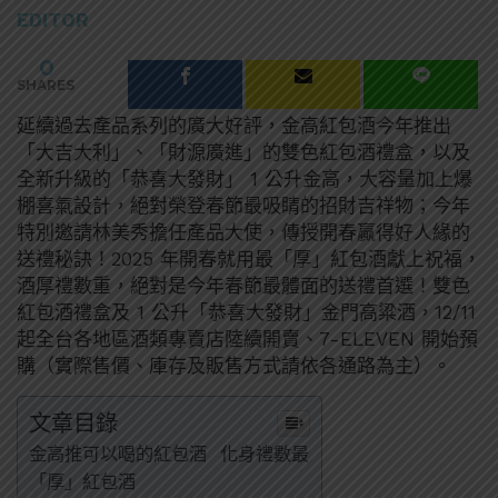
EDITOR
0
SHARES
延續過去產品系列的廣大好評，金高紅包酒今年推出
「大吉大利」、「財源廣進」的雙色紅包酒禮盒，以及
全新升級的「恭喜大發財」 1 公升金高，大容量加上爆
棚喜氣設計，絕對榮登春節最吸睛的招財吉祥物；今年
特別邀請林美秀擔任產品大使，傳授開春贏得好人緣的
送禮秘訣！2025 年開春就用最「厚」紅包酒獻上祝福，
酒厚禮數重，絕對是今年春節最體面的送禮首選！雙色
紅包酒禮盒及 1 公升「恭喜大發財」金門高粱酒，12/11
起全台各地區酒類專賣店陸續開賣、7-ELEVEN 開始預
購（實際售價、庫存及販售方式請依各通路為主）。
文章目錄
金高推可以喝的紅包酒 化身禮數最
「厚」紅包酒