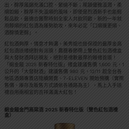
出，醇厚風韻充滿口腔、縈繞不斷；尾韻優雅溫潤，柔
順如緞，醇厚不失溫順的風味，即使是烈酒新手也能輕
鬆品飲，最適合團聚時刻全家人共飲同歡，新的一年就
用醇順的紅包酒為運勢助攻，來年必定「口順運更順、
酒醇情更醇」。
紅包酒夠厚，情意才夠濃，美秀姐也掛保證的最厚金高
紅包酒送禮絕對有派頭！農曆春節帶上雙色紅包酒禮盒
與大發財酒拜訪親友，絕對是禮數最厚的贈禮首選！
「緞金龍 2025 新春特仕版」禮盒建議售價 1,600 元，1
公升的「大發財酒」建議售價 980 元，12/11 起全台各
地區酒類專賣店陸續開賣、7-ELEVEN 開始預購（實際
售價、庫存及販售方式請依各通路為主），馬上入手送
禮自用兩相宜的吉祥滿滿大紅包！
緞金龍金門高粱酒 2025 新春特仕版（雙色紅包酒禮
盒）