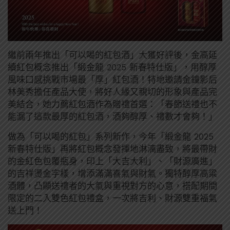
繼前兩年推出「可以喝的紅包酒」大獲好評後，金高延
續紅包概念推出「緞金龍 2025 新春特仕版」，用醇厚
風味口感挑戰市場最「厚」紅包酒！特地邀請金鐘影后
林美秀擔任產品大使，將好人緣又親切的形象與產品完
美結合，她力薦紅包酒作為贈禮首選：「春節送禮也不
能漏了這款最厚的紅包酒，酒夠醇厚、禮數才會夠！」
做為「可以喝的紅包」系列新作，今年「緞金龍 2025
新春特仕版」再將紅包概念發揮地淋漓盡致，將最帶財
的金紅色包覆瓶身，印上「大吉大利」、「財源廣進」
的吉祥燙金字樣，增添滿滿喜氣與財氣。獨特醇厚高粱
酒體，凸顯送禮者的大氣與重視對方的心意，搭配期間
限定的二入雙色紅包禮盒，一次將吉利、財源雙重福氣
送上門！