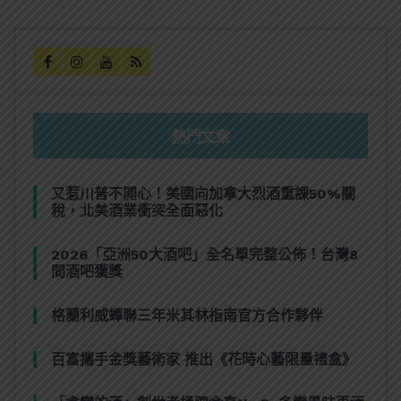
熱門文章
又惹川普不開心！美國向加拿大烈酒重課50%關
稅，北美酒業衝突全面惡化
2026「亞洲50大酒吧」全名單完整公佈！台灣8
間酒吧獲獎
格蘭利威蟬聯三年米其林指南官方合作夥伴
百富攜手金獎藝術家 推出《花時心藝限量禮盒》