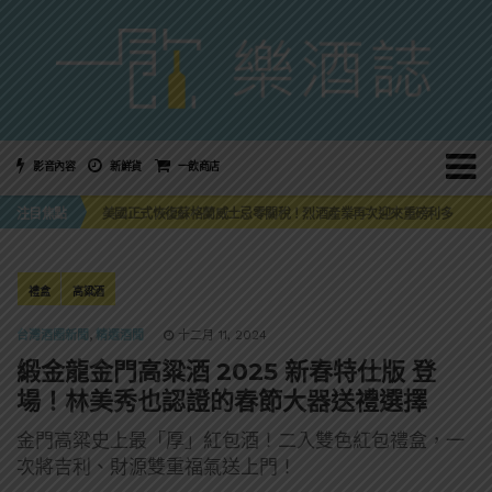
影音內容
新鮮貨
一飲商店
萬眾敲碗如期回歸！SUNMAI金色三麥3度攜手花蓮瓜農品牌「阿強西瓜」
三得利六ROKU琴酒旬系列「柚子雪見」限量登場！首款罐裝GIN SODA 10月同步上市
注目焦點
美國正式恢復蘇格蘭威士忌零關稅！烈酒產業再次迎來重磅利多
大摩DALMORE典藏珍稀年份系列全新力作，VINTAGE 2010攜手VINTAGE 2006
ABSOLUT 攜手 TABASCO® 重磅跨界，辣味伏特加7月強勢登台一口重擊味蕾
萬眾敲碗如期回歸！SUNMAI金色三麥3度攜手花蓮瓜農品牌「阿強西瓜」
三得利六ROKU琴酒旬系列「柚子雪見」限量登場！首款罐裝GIN SODA 10月同步上市
禮盒
高粱酒
台灣酒圈新聞
,
精選酒聞
十二月 11, 2024
緞金龍金門高粱酒 2025 新春特仕版 登
場！林美秀也認證的春節大器送禮選擇
金門高粱史上最「厚」紅包酒！二入雙色紅包禮盒，一
次將吉利、財源雙重福氣送上門！