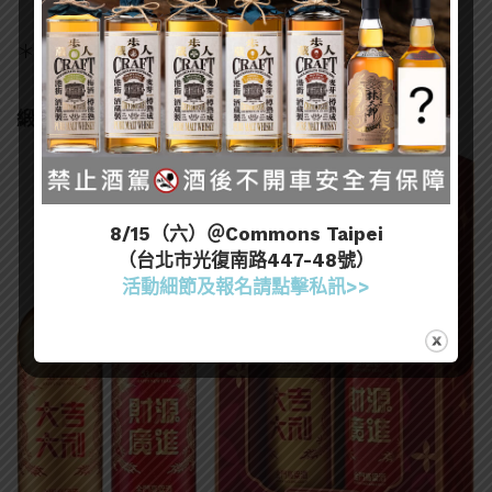
賣、7-ELEVEN 開始預購
＊實際售價、庫存及販售方式請依各通路為主
緞金龍金門高粱酒 2025 新春特仕版（大發財酒）
8/15（六）＠Commons Taipei
（台北市光復南路447-48號）
活動細節及報名請點擊私訊>>