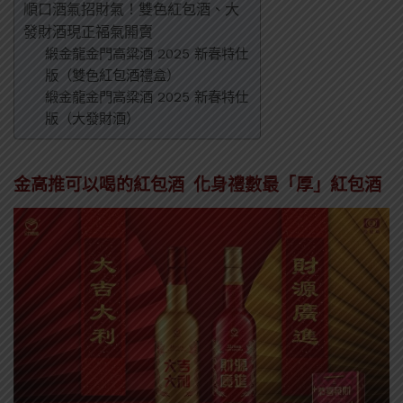
順口酒氣招財氣！雙色紅包酒、大
發財酒現正福氣開賣
緞金龍金門高粱酒 2025 新春特仕
版（雙色紅包酒禮盒）
緞金龍金門高粱酒 2025 新春特仕
版（大發財酒）
金高推可以喝的紅包酒 化身禮數最「厚」紅包酒