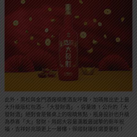
此外，黑松與金門酒廠順應酒友呼聲，加碼推出史上最
大升級版紅包酒–「大發財酒」，容量達 1 公升的「大
發財酒」絕對會是餐桌上的吸睛焦點，瓶身設計也升級
為恭喜「大」發財，用超大容量滿載最誠摯的新年祝
福，吉祥好兆頭更上一層樓，保證財運旺還要更旺！