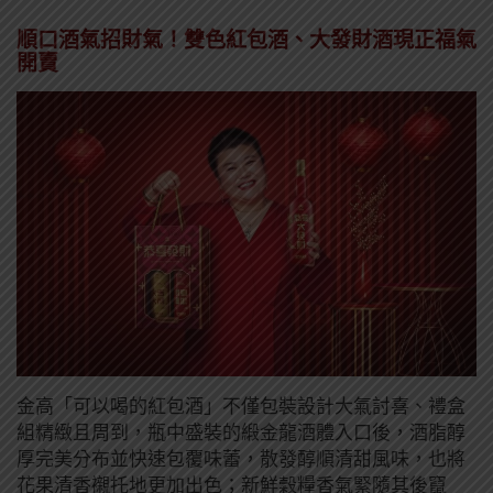
順口酒氣招財氣！雙色紅包酒、大發財酒現正福氣
開賣
金高「可以喝的紅包酒」不僅包裝設計大氣討喜、禮盒
組精緻且周到，瓶中盛裝的緞金龍酒體入口後，酒脂醇
厚完美分布並快速包覆味蕾，散發醇順清甜風味，也將
花果清香襯托地更加出色；新鮮穀糧香氣緊隨其後竄