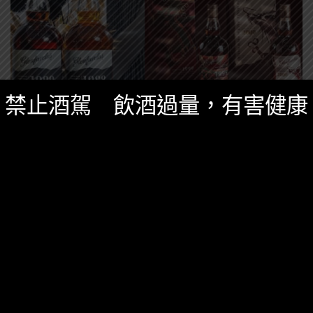
禁止酒駕 飲酒過量，有害健康
台灣酒圈新聞
,
精選酒聞
十二月 11, 2023
格蘭花格攜手昇恆昌 推出高年份單桶威士忌原
酒「雋永醞藏系列第一章」
Glenfarclas格蘭花格，與昇恆昌免稅通路攜手，獨家推
出意義非凡的高年份單桶雪莉桶原酒系列「格蘭花格 雋
永醞藏系列第一章」。
0 SHARES
無迴響