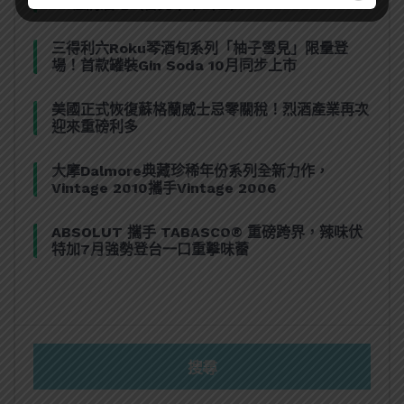
CP值清酒吧（台北市中山區）
三得利六Roku琴酒旬系列「柚子雪見」限量登
場！首款罐裝Gin Soda 10月同步上市
美國正式恢復蘇格蘭威士忌零關稅！烈酒產業再次
迎來重磅利多
大摩Dalmore典藏珍稀年份系列全新力作，
Vintage 2010攜手Vintage 2006
ABSOLUT 攜手 TABASCO® 重磅跨界，辣味伏
特加7月強勢登台一口重擊味蕾
搜尋