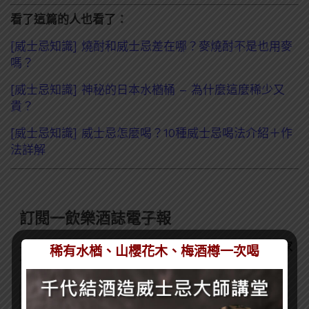
看了這篇的人也看了：
[威士忌知識] 燒酎和威士忌差在哪？麥燒酎不是也用麥
嗎？
[威士忌知識] 神秘的日本水楢桶 – 為什麼這麼稀少又
貴？
[威士忌知識] 威士忌怎麼喝？10種威士忌喝法介紹＋作
法詳解
訂閱一飲樂酒誌電子報
喜歡我們的內容嗎？在此訂閱電子報，掌握最新酒聞和獨家
稀有水楢、山櫻花木、梅酒樽一次喝
會員優惠吧！