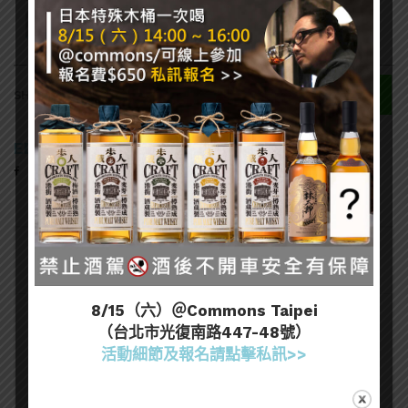
0
SHARES
EDITOR
8/15（六）＠Commons Taipei
（台北市光復南路447-48號）
熱門文章
活動細節及報名請點擊私訊>>
[誠實酒記] 和庵清酒舖 – 世界唎酒師冠軍駐店 高