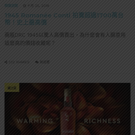
精選酒聞
十月 25, 2018
1945 Romanée Conti 拍賣超過1700萬台
幣！史上最高價
兩瓶DRC 1945以驚人高價賣出，為什麼會有人願意用
這麼高的價錢收藏呢？
332 SHARES
無迴響
威士忌