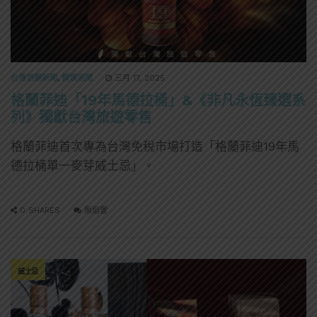
台灣酒圈新聞
,
精選酒聞
三月 17, 2025
格蘭菲迪「19年馬德拉桶」&《非凡永恆臻選系
列》獨獻台灣旅遊零售
格蘭菲迪首次專為台灣免稅市場打造「格蘭菲迪19年馬
德拉桶單一麥芽威士忌」。
0 SHARES
無迴響
威士忌