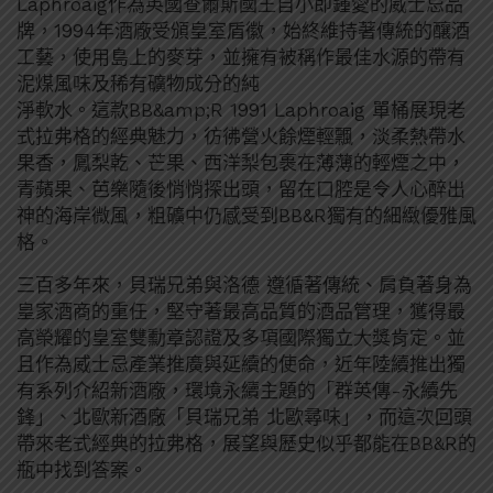
Laphroaig作為英國查爾斯國王自小即鍾愛的威士忌品
牌，1994年酒廠受頒皇室盾徽，始終維持著傳統的釀酒
工藝，使用島上的麥芽，並擁有被稱作最佳水源的帶有
泥煤風味及稀有礦物成分的純
淨軟水。這款BB&amp;R 1991 Laphroaig 單桶展現老
式拉弗格的經典魅力，彷彿營火餘煙輕飄，淡柔熱帶水
果香，鳳梨乾、芒果、西洋梨包裹在薄薄的輕煙之中，
青蘋果、芭樂隨後悄悄探出頭，留在口腔是令人心醉出
神的海岸微風，粗礦中仍感受到BB&R獨有的細緻優雅風
格。
三百多年來，貝瑞兄弟與洛德 遵循著傳統、肩負著身為
皇家酒商的重任，堅守著最高品質的酒品管理，獲得最
高榮耀的皇室雙勳章認證及多項國際獨立大獎肯定。並
且作為威士忌產業推廣與延續的使命，近年陸續推出獨
有系列介紹新酒廠，環境永續主題的「群英傳-永續先
鋒」、北歐新酒廠「貝瑞兄弟 北歐尋味」，而這次回頭
帶來老式經典的拉弗格，展望與歷史似乎都能在BB&R的
瓶中找到答案。