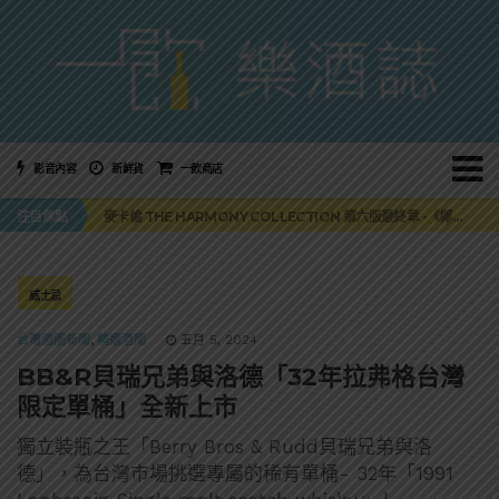
影音內容
新鮮貨
一飲商店
美國正式恢復蘇格蘭威士忌零關稅！烈酒產業再次迎來重磅利多
注目焦點
麥卡倫 THE HARMONY COLLECTION 第六版最終章 -《椰風煖韻》
角嗨尬炸物X爽快這一步，角瓶攜手頂呱呱 全新套餐限時登場
「MONSTER NIGHT OUT 魔爪特調之夜」盛夏刮起派對旋風！
三得利六ROKU琴酒旬系列「柚子雪見」限量登場！首款罐裝GIN SODA 10月同步上市
美國正式恢復蘇格蘭威士忌零關稅！烈酒產業再次迎來重磅利多
威士忌
麥卡倫 THE HARMONY COLLECTION 第六版最終章 -《椰風煖韻》
台灣酒圈新聞
,
精選酒聞
五月 5, 2024
BB&R貝瑞兄弟與洛德「32年拉弗格台灣
限定單桶」全新上市
獨立裝瓶之王「Berry Bros & Rudd貝瑞兄弟與洛
德」，為台灣市場挑選專屬的稀有單桶- 32年「1991