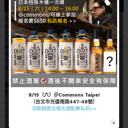
於「The Independent Bottling That Can’t Be
Missed 獨立裝瓶廠巡禮- Ian Macleod」專區精選Ian
Macleod’s 早期的單一麥芽威士忌裝瓶，更徵集一個尚
未裝瓶的桶裝威士忌，出自Speyside區33年的酒液，酒
標上的部分區域可讓藏家自行發揮客製，約120瓶的總裝
瓶數量大幅降低包桶的門檻，讓藏家輕鬆擁有僅屬於自
己的那一桶威士忌。秋拍豐富的藏品盼能滿足每一位藏
家的需求，邀請藏家們蒞臨參與。
羅芙奧2023秋季拍賣 尊釀雲集 Finest and
Rarest Wine
8/15（六）＠Commons Taipei
（台北市光復南路447-48號）
11月30日(四) 14:00 葡萄酒專場
活動細節及報名請點擊私訊>>
12月1日(五) 14:00 威士忌專場
台北萬豪酒店 台北市中山區樂群二路199號 3樓博覽
廳