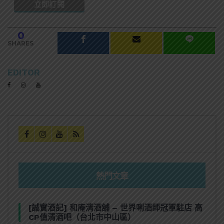
0
SHARES
EDITOR
熱門文章
[誠實酒記] 和庵清酒舖 – 世界唎酒師冠軍駐店 高
CP值清酒吧（台北市中山區）