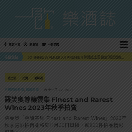
影音內容
新鮮貨
一飲商店
「MONSTER NIGHT OUT 魔爪特調之夜」盛夏刮起派對旋風！
注目焦點
JOHNNIE WALKER XR PREMIER 尊藏威士忌 融合消逝酒廠全球獨家上市
「BAD SPANIELS」便便狗玩具未損害傑克丹尼商標！纏訟12年官司再次逆轉
麥卡倫 THE HARMONY COLLECTION 第六版最終章 -《椰風煖韻》
角嗨尬炸物X爽快這一步，角瓶攜手頂呱呱 全新套餐限時登場
「MONSTER NIGHT OUT 魔爪特調之夜」盛夏刮起派對旋風！
威士忌
拍賣
葡萄酒
JOHNNIE WALKER XR PREMIER 尊藏威士忌 融合消逝酒廠全球獨家上市
台灣酒圈新聞
,
精選酒聞
十一月 22, 2023
羅芙奧尊釀雲集 Finest and Rarest
Wines 2023年秋季拍賣
羅芙奧「尊釀雲集 Finest and Rarest Wines」2023年
秋季藏酒拍賣即將於11月30日舉槌，逾800件拍品精彩