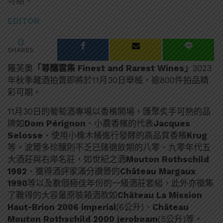
可期。
EDITOR
0
SHARES
羅芙奧
「尊釀雲集 Finest and Rarest Wines」
2023
年秋季藏酒拍賣即將於11月30日舉槌，逾800件拍品精
彩可期。
11月30日的葡萄酒專場以香檳開場，匯聚炙手可熱的品
牌如
Dom Pérignon
、小農香檳的代表
Jacques
Selosse
、使用小橡木桶進行發酵的高品質香檳
Krug
等。波爾多珍釀則不乏已臻適飲期的八零、九零年代五
大酒莊與右岸名莊，如世紀之酒
Mouton Rothschild
1982
、獲得酒評家滿分讚譽的
Château Margaux
1990
等以及數個極佳年份的一級酒莊套組，此外亦徵集
了難得的大容量原裝箱酒款如
Château La Mission
Haut-Brion 2006 imperial
(6公升)、
Château
Mouton Rothschild 2000 jeroboam
(5公升)等。