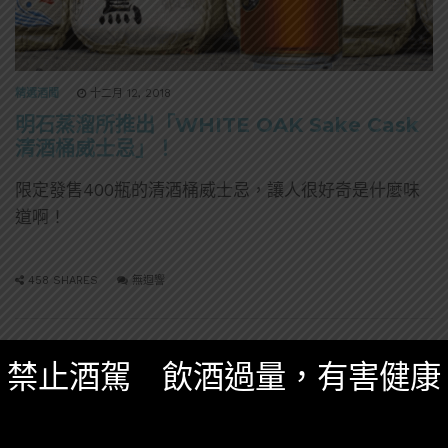
精選酒聞
十二月 12, 2018
明石蒸溜所推出「WHITE OAK Sake Cask
清酒桶威士忌」！
限定發售400瓶的清酒桶威士忌，讓人很好奇是什麼味
道啊！
458 SHARES
無迴響
禁止酒駕 飲酒過量，有害健康
威士忌
百富