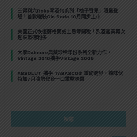
三得利六Roku琴酒旬系列「柚子雪見」限量登
場！首款罐裝Gin Soda 10月同步上市
美國正式恢復蘇格蘭威士忌零關稅！烈酒產業再次
迎來重磅利多
大摩Dalmore典藏珍稀年份系列全新力作，
Vintage 2010攜手Vintage 2006
ABSOLUT 攜手 TABASCO® 重磅跨界，辣味伏
特加7月強勢登台一口重擊味蕾
搜尋