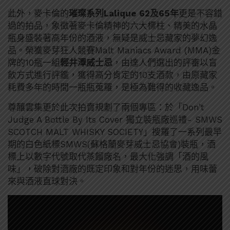
此外，麥卡倫的
璀璨系列Lalique 62及65年
更是不容錯
過的拍品，象徵著麥卡倫精神的六大標柱、精美的水晶
瓶身盛裝著高年份的酒液，無疑是威士忌藏家的夢幻逸
品。榮獲麥芽狂人競賽Malt Maniacs Award (MMA)金
牌的10瓶一組
輕井澤威士忌
，由達人們選出的評審以盲
飲方式進行評鑑，獲得高分肯定的10支酒款，由原藏家
耗費多年的時間一瓶瓶蒐羅，是極為難得的收藏逸品。
尊釀雲集更於此次拍賣規劃了兩個專區：於「Don’t
Judge A Bottle By Its Cover 獨立裝瓶廠巡禮- SMWS
SCOTCH MALT WHISKY SOCIETY」搜羅了一系列最早
期的白色紙標SMWS(蘇格蘭麥芽威士忌協會)裝瓶，酒
標上以數字代號取代蒸餾廠名，最大化強調「酒的風
味」，破除對酒廠的既定印象和對年份的迷思，用味蕾
來與酒液直球對決。