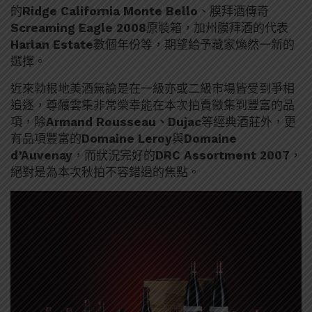
的
Ridge California Monte Bello
、膜拜酒傳奇
Screaming Eagle 2008
原裝箱，加州膜拜酒的代表
Harlan Estate
數個年份等，期望給予藏家煥然一新的
選擇。
近來勃根地美酒無論是在一級亦或二級市場皆受到爭相
追逐，尊釀雲集非常榮幸能在本次拍賣徵集到豐富的品
項，除
Armand Rousseau、Dujac
等經典酒莊外，更
有品項豐富的
Domaine Leroy
與
Domaine
d’Auvenay
，而狀況完好的
DRC Assortment 2007
，
絕對是為本次秋拍不容錯過的焦點。