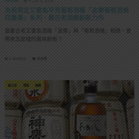
特別企劃
十二月 17, 2025
免稅限定艾雷島罕見葡萄酒桶「波摩葡萄酒桶
四重奏」系列，最古老酒廠創新力作
當最古老艾雷島酒廠「波摩」與「葡萄酒桶」相遇，會
帶來怎麼樣的風味創新？
0 SHARES
無迴響
威士忌
清酒
過桶