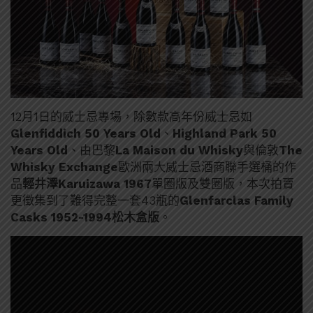
12月1日的威士忌專場，除數款高年份威士忌如
Glenfiddich 50 Years Old
、
Highland Park 50
Years Old
、由巴黎
La Maison du Whisky
與倫敦
The
Whisky Exchange
歐洲兩大威士忌酒商聯手選桶的作
品
輕井澤Karuizawa 1967
單圈版及雙圈版，本次拍賣
更徵集到了難得完整一套43瓶的
Glenfarclas Family
Casks 1952-1994松木盒版
。