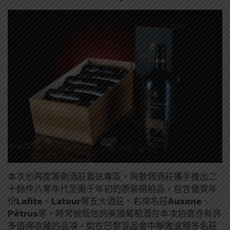
本次也再度籌劃酒莊直送專區，與數個酒莊攜手推出二
十餘件八零年代至兩千年初的原裝箱拍品，包含優質年
份
Lafite
、
Latour
等五大酒莊、右岸名莊
Ausone
、
Pétrus
等。時常被低估的美國葡萄酒在本次拍賣亦有許
多值得收藏的品項，如在巴黎盲品會中擊敗波爾多名莊