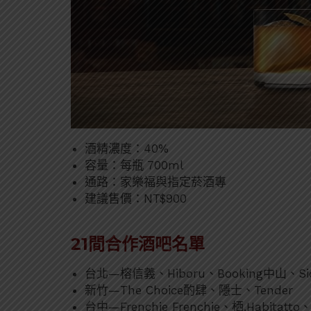
酒精濃度：40%
容量：每瓶 700ml
通路：家樂福與指定菸酒專
建議售價：NT$900
21間合作酒吧名單
台北—榕信義、Hiboru、Booking中山、Sid
新竹—The Choice酌肆、隱士、Tender
台中—Frenchie Frenchie、栖.Habitat