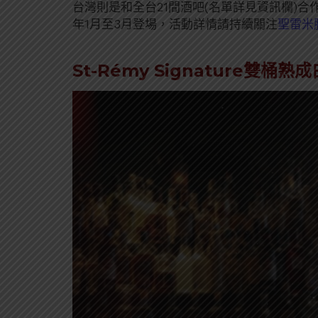
台灣則是和全台21間酒吧(名單詳見資訊欄)合作，
年1月至3月登場，活動詳情請持續關注
聖雷米
St-Rémy Signature雙桶熟