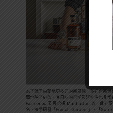
為了賦予白蘭地更多元的新風貌，並迎合新世代多變
蘭地除了純飲，其風味的可塑及延伸性也非常適
Fashioned 到曼哈頓 Manhattan 等，此
名，攜手研發「French Garden 」、「Summ