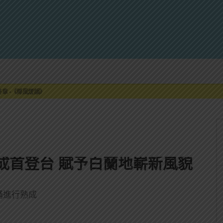
來重磅利多
最終章 -《椰風煖韻》
限時登場
刮起派對旋風！
罐裝GIN SODA 10月同步上市
來重磅利多
最終章 -《椰風煖韻》
桶熟成首登台 賦予白蘭地嶄新風貌
雙桶進行熟成