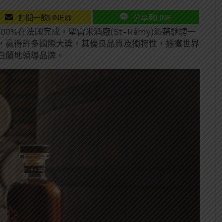
訂閱一飲LINE@
分享到LINE
0%在法國完成，聖雷米酒廠(St-Rémy)憑藉馳騁一
，贏得許多國際大獎，其優良品質及獨特性，擄獲世界
白蘭地領導品牌。