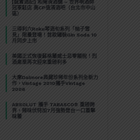
[誠實酒記] 和庵清酒舖 – 世界唎酒師
冠軍駐店 高CP值清酒吧（台北市中山
區）
三得利六Roku琴酒旬系列「柚子雪
見」限量登場！首款罐裝Gin Soda 10
月同步上市
美國正式恢復蘇格蘭威士忌零關稅！烈
酒產業再次迎來重磅利多
大摩Dalmore典藏珍稀年份系列全新力
作，Vintage 2010攜手Vintage
2006
ABSOLUT 攜手 TABASCO® 重磅跨
界，辣味伏特加7月強勢登台一口重擊
味蕾