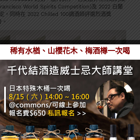
co World Spirits Competition)及 2022 白蘭
肯定，同時在 2022 Chilled 100調酒師評選烈酒獎
高分。
稀有水楢、山櫻花木、梅酒樽一次喝