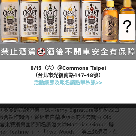
8/15（六）＠Commons Taipei
（台北市光復南路447-48號）
活動細節及報名請點擊私訊>>
的品飲習慣，St-Rémy Signature雙桶熟成白
合製作調酒，從經典白蘭地版本的古典調酒 Old
外聖雷米特別與國際知名調酒大師Matthias Giroud 聯
er Teatime 」、「Two Woods 」等三款調酒，在