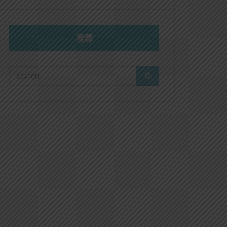
搜尋
SEARCH
SEARCH
FOR: