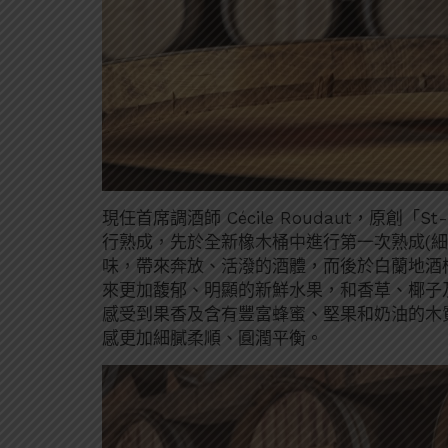
現任首席調酒師 Cécile Roudaut，原創「S
行熟成，先於全新橡木桶中進行第一次熟成(
味，帶來奔放、活潑的酒體，而後於白蘭地酒
來更加馥郁、明顯的新鮮水果，和香草、椰子
感受到果香及含有豐富蜂蜜、堅果和奶油的木
感更加細膩柔順、圓潤平衡。