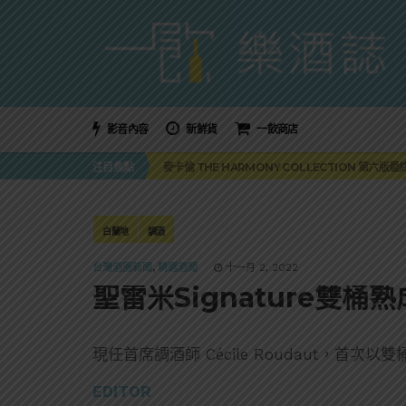
影音內容
新鮮貨
一飲商店
美國正式恢復蘇格蘭威士忌零關稅！烈酒產業再次迎
注目焦點
麥卡倫 THE HARMONY COLLECTION 第六版
角嗨尬炸物X爽快這一步，角瓶攜手頂呱呱 全新套餐
「MONSTER NIGHT OUT 魔爪特調之夜」盛夏
三得利六ROKU琴酒旬系列「柚子雪見」限量登場！首款
美國正式恢復蘇格蘭威士忌零關稅！烈酒產業再次迎
白蘭地
調酒
麥卡倫 THE HARMONY COLLECTION 第六版
台灣酒圈新聞
,
精選酒聞
十一月 2, 2022
聖雷米Signature雙
現任首席調酒師 Cécile Roudaut，首次以
EDITOR