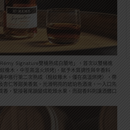
t-Rémy Signature雙桶熟成白蘭地」，首次以雙桶進
細紋橡木，中至高溫火烘烤)，賦予木質調性與辛香料
桶中進行第二次熟成（粗紋橡木，僅在高溫烘烤），帶
及杏仁等甜美香氣。光滑明亮的琥珀色酒液，一入口先
質香，緊接著尾韻變成乾燥水果，而甜香料則讓酒體口