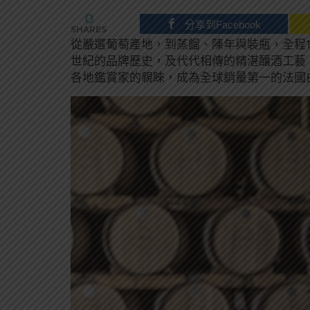
0
分享到Facebook
SHARES
從嚴選葡萄產地，到蒸餾、陳年與裝瓶，全程10
世紀的品牌歷史，及代代相傳的精湛釀酒工藝
各地鑑賞家的親睞，成為全球銷量第一的法國