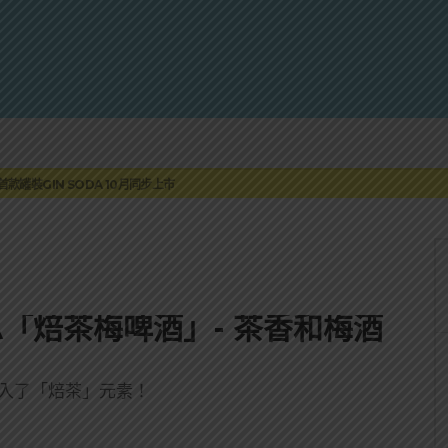
蓮瓜農品牌「阿強西瓜」
罐裝GIN SODA 10月同步上市
來重磅利多
 2010攜手VINTAGE 2006
伏特加7月強勢登台一口重擊味蕾
蓮瓜農品牌「阿強西瓜」
罐裝GIN SODA 10月同步上市
YA「焙茶梅啤酒」- 茶香和梅酒
加入了「焙茶」元素！