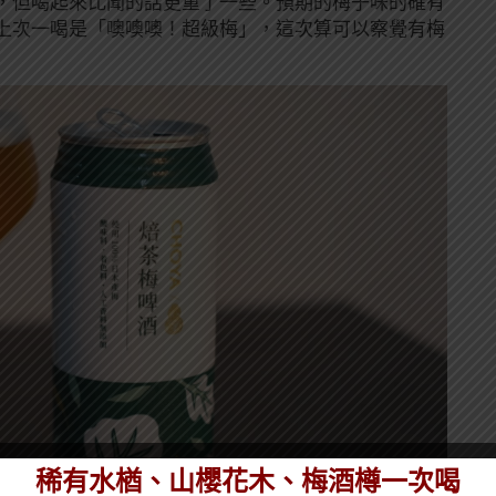
，但喝起來比聞的話更重了一些。預期的梅子味的確有
上次一喝是「噢噢噢！超級梅」，這次算可以察覺有梅
稀有水楢、山櫻花木、梅酒樽一次喝