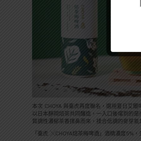
本次 CHOYA 與臺虎再度聯名，選用夏日艾
以日本靜岡焙茶共同釀造，一入口後嚐到的是
質調性濃郁茶香撲鼻而來，揉合低調的麥芽氣
「臺虎 ╳CHOYA焙茶梅啤酒」酒精濃度5%