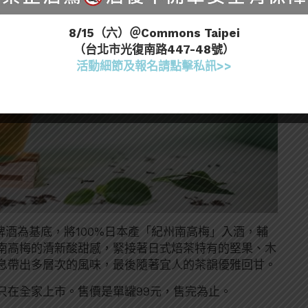
8/15（六）＠Commons Taipei
（台北市光復南路447-48號）
活動細節及報名請點擊私訊>>
爾啤酒為基底，將100%日本產「紀州南高梅」入酒，輔
南高梅的清新酸甜感，緊接著日式焙茶特有的堅果、木
息帶出多層次的風味，最後隨著宜人的茶韻優雅回甘。
，只在全家上市。售價是單罐99元，售完為止。