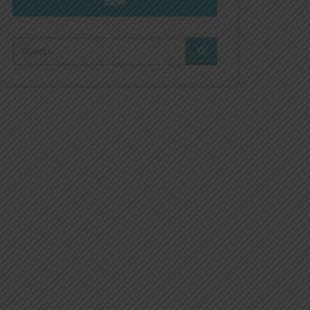
搜尋
SEARCH
SEARCH
FOR: