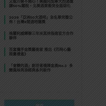
又惹川普不開心！美國向加拿大烈酒重
課50%關稅，北美酒業衝突全面惡化
2026「亞洲50大酒吧」全名單完整公
佈！台灣8間酒吧獲獎
格蘭利威蟬聯三年米其林指南官方合作
夥伴
百富攜手金獎藝術家 推出《花時心藝
限量禮盒》
「會變的酒」創世者桶陳金高No.3 多
變風味再添經典系列新作