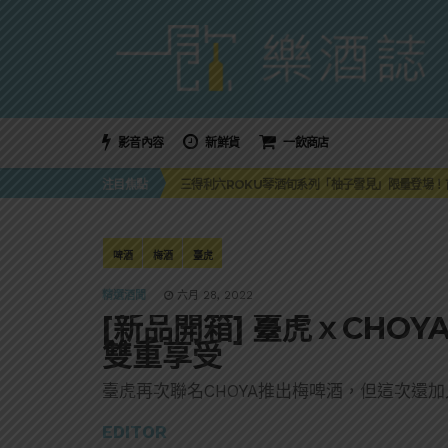
影音內容
新鮮貨
一飲商店
萬眾敲碗如期回歸！SUNMAI金色三麥3度攜手花
注目焦點
三得利六ROKU琴酒旬系列「柚子雪見」限量登場！首款
美國正式恢復蘇格蘭威士忌零關稅！烈酒產業再次迎
大摩DALMORE典藏珍稀年份系列全新力作，VINTAGE
ABSOLUT 攜手 TABASCO® 重磅跨界，辣味
萬眾敲碗如期回歸！SUNMAI金色三麥3度攜手花
啤酒
梅酒
臺虎
三得利六ROKU琴酒旬系列「柚子雪見」限量登場！首款
精選酒聞
六月 28, 2022
[新品開箱] 臺虎ｘCHO
雙重享受
臺虎再次聯名CHOYA推出梅啤酒，但這次還
EDITOR