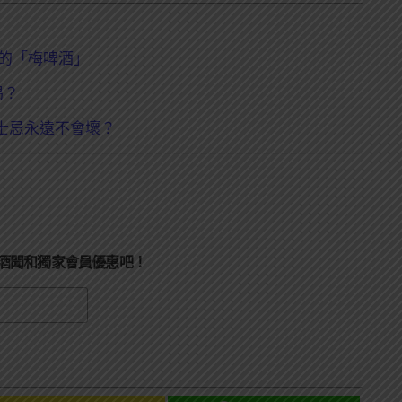
虎的「梅啤酒」
喝？
士忌永遠不會壞？
酒聞和獨家會員優惠吧！