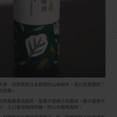
大麥、焙茶葉和日本靜岡的山林樹木。為什麼是靜岡？
的茶葉。
也有點像是烏龍茶。接著才是梅子的風味，梅子感覺不
好，入口後就梅味明顯，所以先喝喝看吧。