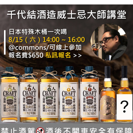
過比起上一款的印象似乎這次比較低，或許是茶味讓整
，茶和梅子的元素都算鮮明，較為清爽的調性也不會喝
可能也會比較喜歡焙茶梅啤酒。
介紹