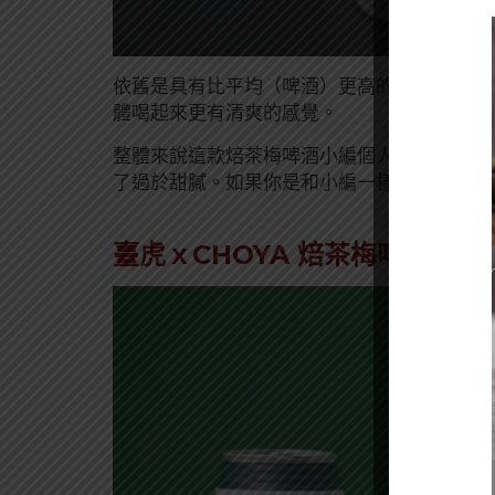
依舊是具有比平均（啤酒）更高的酸甜感，不
體喝起來更有清爽的感覺。
整體來說這款焙茶梅啤酒小編個人是蠻喜歡的
了過於甜膩。如果你是和小編一樣不嗜甜的人
臺虎ｘCHOYA 焙茶梅啤酒官方