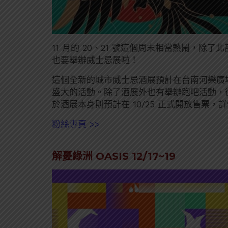
11 月的 20、21 號這個周末相當熱鬧，
也要舉辦威士忌展啦！
這個全新的城市威士忌酒展預計在台南河樂廣
盛大的活動。除了酒展外也有舉辦跑吧活動，從 10
於酒展本身則預計在 10/25 正式開放售票
粉絲專頁 >>
解憂綠洲 OASIS 12/17~19