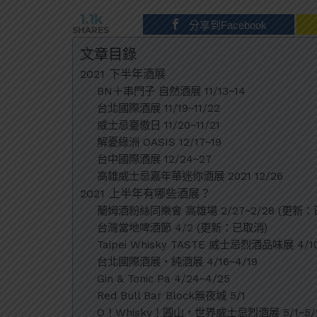
1.1k
分享到Facebook
SHARES
文章目錄
2021 下半年酒展
BN＋串門子 自然酒展 11/13~14
台北國際酒展 11/19~11/22
威士忌臺傲日 11/20~11/21
解憂綠洲 OASIS 12/17~19
台中國際酒展 12/24~27
高雄威士忌嘉年華迷你酒展 2021 12/26
2021 上半年有哪些酒展？
蘭姆酒粉絲同樂會 高雄場 2/27~2/28 (更新：
台灣當地啤酒節 4/2 (更新：已取消)
Taipei Whisky TASTE 威士忌烈酒品味展 4/10
台北國際酒展‧純酒展 4/16~4/19
Gin & Tonic Pa 4/24~4/25
Red Bull Bar Block無夜城 5/1
O！Whisky！圓山，世界威士忌烈酒展 5/1~5/