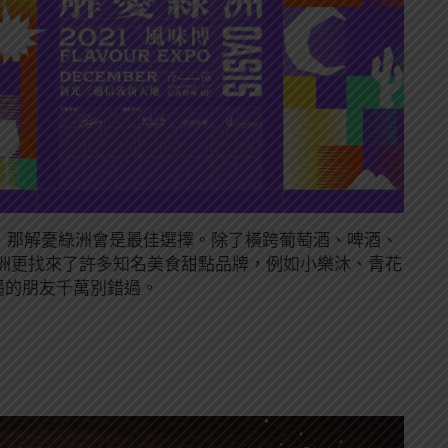
的話，那解憂綠洲會是最佳選擇。除了橫跨葡萄酒、啤酒、
洲更找來了許多知名美食甜點品牌，例如小樂沐、青花
喝喝的朋友千萬別錯過。