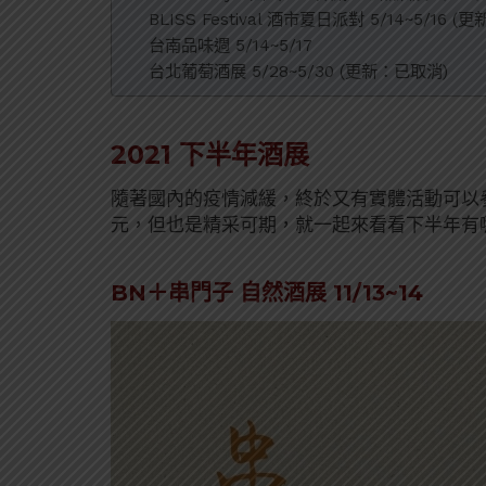
BLISS Festival 酒市夏日派對 5/14~5/16 
台南品味週 5/14~5/17
台北葡萄酒展 5/28~5/30 (更新：已取消)
2021 下半年酒展
隨著國內的疫情減緩，終於又有實體活動可以
元，但也是精采可期，就一起來看看下半年有
BN＋串門子 自然酒展 11/13~14