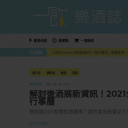
影音內容
新鮮貨
一飲商店
萬眾敲碗如期回歸！SUNMAI金色三麥3度攜手花
注目焦點
三得利六ROKU琴酒旬系列「柚子雪見」限量登場！首款
美國正式恢復蘇格蘭威士忌零關稅！烈酒產業再次迎
大摩DALMORE典藏珍稀年份系列全新力作，VINTAGE
ABSOLUT 攜手 TABASCO® 重磅跨界，辣味
萬眾敲碗如期回歸！SUNMAI金色三麥3度攜手花
威士忌
葡萄酒
調酒
酒展
三得利六ROKU琴酒旬系列「柚子雪見」限量登場！首款
精選酒聞
二月 15, 2021
解封後酒展新資訊！202
行事曆
想知道2021有哪些酒展嗎？趕快拿出紙筆記下
EDITOR