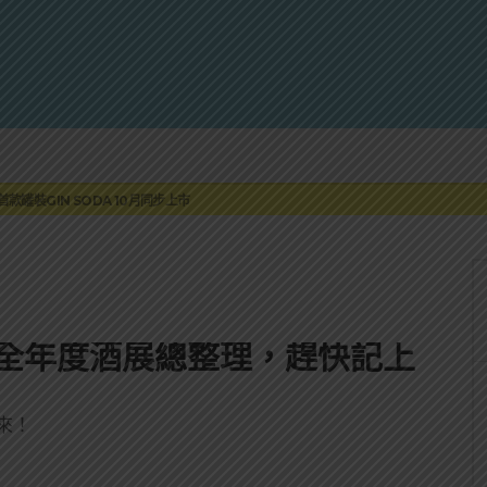
蓮瓜農品牌「阿強西瓜」
罐裝GIN SODA 10月同步上市
來重磅利多
 2010攜手VINTAGE 2006
伏特加7月強勢登台一口重擊味蕾
蓮瓜農品牌「阿強西瓜」
罐裝GIN SODA 10月同步上市
1全年度酒展總整理，趕快記上
來！