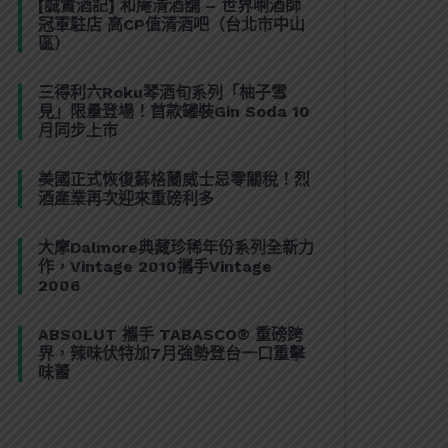
[誠實酒記] 和庵清酒舖 – 世界唎酒師
冠軍駐店 高CP值清酒吧（台北市中山
區）
三得利六Roku琴酒旬系列「柚子雪
見」限量登場！首款罐裝Gin Soda 10
月同步上市
美國正式恢復蘇格蘭威士忌零關稅！烈
酒產業再次迎來重磅利多
大摩Dalmore典藏珍稀年份系列全新力
作，Vintage 2010攜手Vintage
2006
ABSOLUT 攜手 TABASCO® 重磅跨
界，辣味伏特加7月強勢登台一口重擊
味蕾