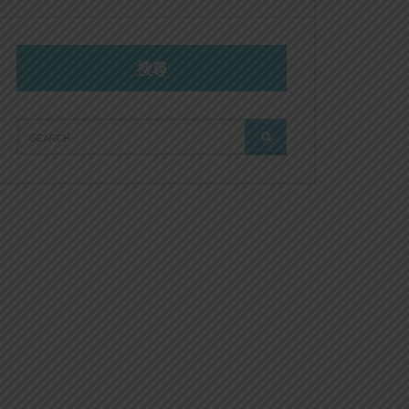
搜尋
SEARCH
SEARCH
FOR: