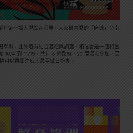
除了北部有第一場大型綜合酒展，大家最喜愛的「府城」台南
場舉辦，此外還有結合酒吧與調酒，相信會是一個相當
/4 到 11/19，共有 8 條路線、20 間酒吧參加，至
，詳情可以再關注威士忌臺傲日粉專。