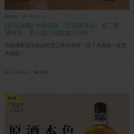
精選酒聞
一月 20, 2022
[新品開箱] 哈根達斯「烈酒冰淇淋」第二彈！
蘭姆酒、威士忌口味超級大好評？
哈根達斯這次推出的酒口味冰淇淋，除了大拇指一定是
大拇指！
276 SHARES
無迴響
威士忌