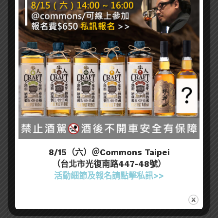
2026「亞洲50大酒吧」全名單完整公佈！台灣8
間酒吧獲獎
格蘭利威蟬聯三年米其林指南官方合作夥伴
百富攜手金獎藝術家 推出《花時心藝限量禮盒》
「會變的酒」創世者桶陳金高No.3 多變風味再添
經典系列新作
8/15（六）＠Commons Taipei
（台北市光復南路447-48號）
搜尋
活動細節及報名請點擊私訊>>
SEARCH
SEARCH
FOR: