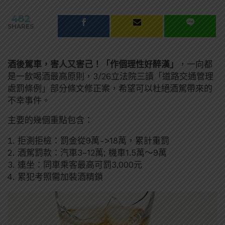
482
SHARES
酒後駕車，害人又害己！「作個理性好醉漢」
，一向都
是一飲喝酒最高原則，3/26立法院三讀「道路交通管理
處罰條例」部分條文修正案，希望可以杜絕酒駕帶來的
不幸事件。
主要的幾個重點包含：
拒測拒檢：罰金從9萬->18萬，累計重罰
酒駕罰款：汽車3~12萬; 機車1.5萬～9萬
連坐：同車乘客最高可罰3,000元
累犯考照需加裝酒精鎖