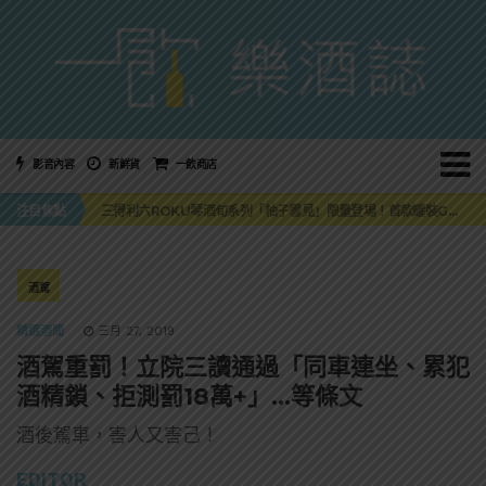
影音內容
新鮮貨
一飲商店
萬眾敲碗如期回歸！SUNMAI金色三麥3度攜手花蓮瓜農品牌「阿強西瓜」
注目焦點
三得利六ROKU琴酒旬系列「柚子雪見」限量登場！首款罐裝GIN SODA 10月同步上市
美國正式恢復蘇格蘭威士忌零關稅！烈酒產業再次迎來重磅利多
大摩DALMORE典藏珍稀年份系列全新力作，VINTAGE 2010攜手VINTAGE 2006
ABSOLUT 攜手 TABASCO® 重磅跨界，辣味伏特加7月強勢登台一口重擊味蕾
萬眾敲碗如期回歸！SUNMAI金色三麥3度攜手花蓮瓜農品牌「阿強西瓜」
酒駕
三得利六ROKU琴酒旬系列「柚子雪見」限量登場！首款罐裝GIN SODA 10月同步上市
精選酒聞
三月 27, 2019
酒駕重罰！立院三讀通過「同車連坐、累犯
酒精鎖、拒測罰18萬+」…等條文
酒後駕車，害人又害己！
EDITOR