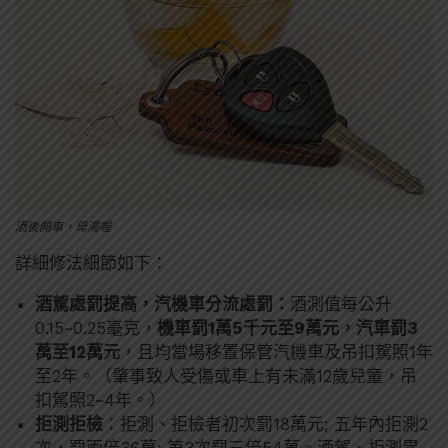
酒後開車，母湯喔
詳細修法細節如下：
酒駕處罰提高，汽機車分流處罰：
酒測值每公升
0.15~0.25毫克，
機車罰1萬5千元至9萬元，汽車罰3
萬至12萬元
，且均當場移置保管汽機車及吊扣駕照1年
至2年。（肇事致人受傷或車上有未滿12歲兒童，吊
扣駕照2~4年。）
拒測拒檢
：拒測、拒檢者初次罰18萬元; 五年內拒測2