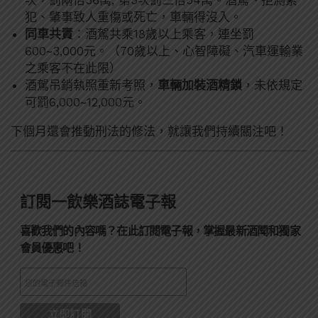
次，罰兩倍36萬; 第3次罰三倍54萬。酒駕、拒測累
犯、肇事致人重傷或死亡，車輛得沒入。
同車共責
：酒駕共乘18歲以上乘客，連坐罰
600~3,000元。（70歲以上、心智障礙、汽車運輸業
之乘客不在此限）
酒駕吊銷執照重新考照，
車輛加裝酒精鎖
，未依規定
可罰6,000~12,000元。
下個月還會推動刑法的修法，就讓我們持續關注吧！
訂閱一飲樂酒誌電子報
喜歡我們的內容嗎？在此訂閱電子報，掌握最新酒聞和獨家
會員優惠吧！