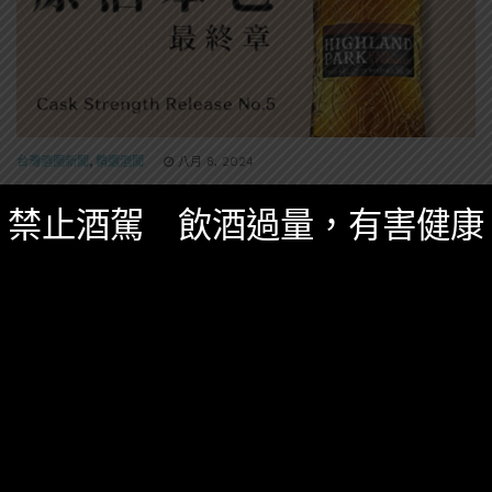
台灣酒圈新聞
,
精選酒聞
八月 8, 2024
高原騎士原酒最終章！Cask Strength
禁止酒駕 飲酒過量，有害健康
Release No.5重磅上市 限量小批次酒款21
年、30年同步發售
高原騎士「Cask Strength Release No.5」為本系列譜
下豪放最終章，不僅彰顯獨特風土與\釀酒工藝，更在風
味上帶來全新的驚喜。
0 SHARES
無迴響