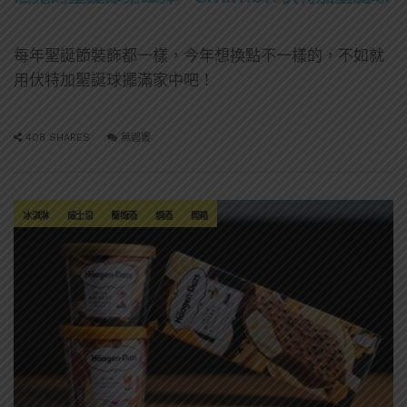
每年聖誕節裝飾都一樣，今年想換點不一樣的，不如就
用伏特加聖誕球擺滿家中吧！
408 SHARES
無迴響
冰淇淋
威士忌
蘭姆酒
調酒
開箱